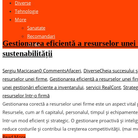
Diverse
Tehnologie
More
28
iun.
Sanatate
Recomandari
Gestionarea eficientă a resurselor unei 
Moda
sustenabilității
Sergiu Macicasan
0 Comments
Afaceri
,
Diverse
Cheia succesului și
resurselor unei firme
,
Gestionarea eficientă a resurselor unei fi
unei gestionări eficiente a inventarului
,
servicii RealCont
,
Strateg
resurselor într-o firmă
Gestionarea corectă a resurselor unei firme este un aspect vital 
Resursele, cum ar fi capitalul, personalul, timpul și echipamentel
într-un mod eficient și strategic. O gestionare proactivă și intel
reduce costurile și contribui la creșterea competitivității. (mai m
Read More