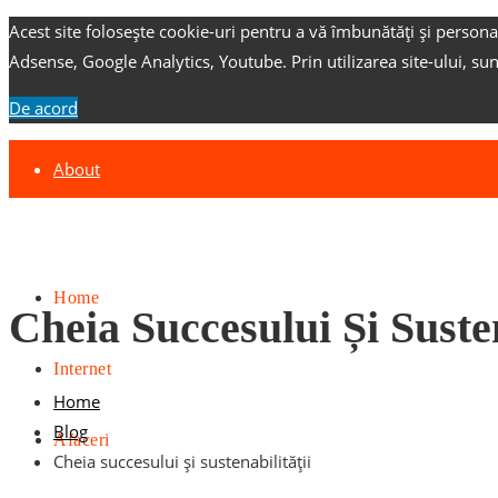
Acest site folosește cookie-uri pentru a vă îmbunătăți și persona
Adsense, Google Analytics, Youtube.
Prin utilizarea site-ului, su
De acord
About
Contact
Advertise
Home
Cheia Succesului Și Susten
Internet
Home
Blog
Afaceri
Cheia succesului și sustenabilității