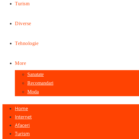
Turism
Diverse
Tehnologie
More
Sanatate
Recomandari
Moda
Home
Internet
Afaceri
Turism