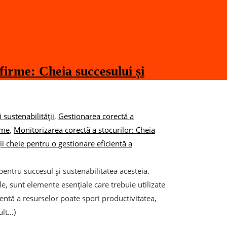
firme: Cheia succesului și
 sustenabilității
,
Gestionarea corectă a
rme
,
Monitorizarea corectă a stocurilor: Cheia
ii cheie pentru o gestionare eficientă a
pentru succesul și sustenabilitatea acesteia.
e, sunt elemente esențiale care trebuie utilizate
igentă a resurselor poate spori productivitatea,
ult…)