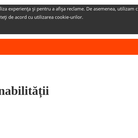
liza experiența și pentru a afișa reclame.
De asemenea, utilizam c
nteți de acord cu utilizarea cookie-urilor.
abilității