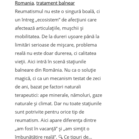
Romania
,
tratament balnear
Reumatismul nu este o singură boală, ci
un întreg „ecosistem” de afecțiuni care
afectează articulațiile, mușchii și
mobilitatea. De la dureri ușoare până la
limitări serioase de mișcare, problema
reală nu este doar durerea, ci calitatea
vieții. Aici intră în scenă stațiunile
balneare din România. Nu ca o soluție
magică, ci ca un mecanism testat de zeci
de ani, bazat pe factori naturali
terapeutici: ape minerale, nămoluri, gaze
naturale și climat. Dar nu toate stațiunile
sunt potrivite pentru orice tip de
reumatism. Aici apare diferența dintre
„am fost în vacanță” și „am simțit o
îmbunătățire reală”. 🔍 Ce tipuri de…