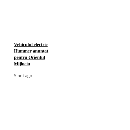
Vehiculul electric
Hummer anuntat
pentru Orientul
Mijlociu
5 ani ago
Categories
Afaceri
(110)
Diverse
(156)
E-commerce
(5)
Industrie
(4)