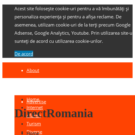
Acest site folosește cookie-uri pentru a vă îmbunătăți și
personaliza experiența și pentru a afișa reclame.
De
asemenea, utilizam cookie-uri de la terți precum Google
Adsense, Google Analytics, Youtube.
Prin utilizarea site-ulu
sunteți de acord cu utilizarea cookie-urilor.
De acord
About
Contact
Home
Advertise
Internet
DirectRomania
Afaceri
Turism
Diverse
Home