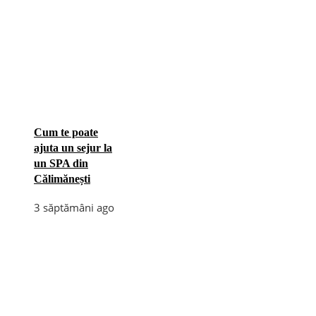
Cum te poate
ajuta un sejur la
un SPA din
Călimănești
3 săptămâni ago