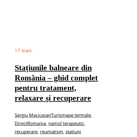
17
mart.
Stațiunile balneare din
România – ghid complet
pentru tratament,
relaxare și recuperare
Sergiu Macicasan
Turism
ape termale
,
DirectRomania
,
namol terapeutic
,
recuperare
,
reumatism
,
statiuni