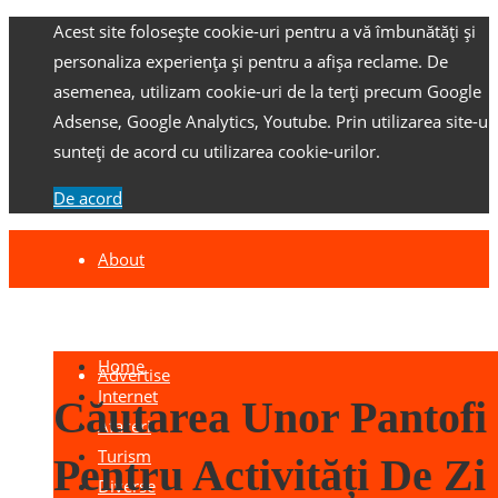
Acest site folosește cookie-uri pentru a vă îmbunătăți și
personaliza experiența și pentru a afișa reclame.
De
asemenea, utilizam cookie-uri de la terți precum Google
Adsense, Google Analytics, Youtube.
Prin utilizarea site-ulu
sunteți de acord cu utilizarea cookie-urilor.
De acord
About
Contact
Home
Advertise
Internet
Căutarea Unor Pantofi
Afaceri
Turism
Pentru Activități De Zi
Diverse