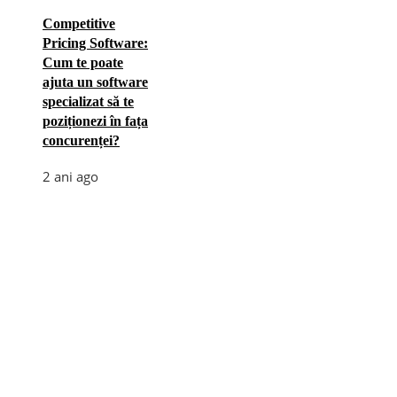
Competitive
Pricing Software:
Cum te poate
ajuta un software
specializat să te
poziționezi în fața
concurenței?
2 ani ago