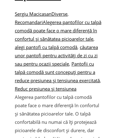
Sergiu Macicasan
Diverse
,
Recomandari
Alegerea pantofilor cu talpă
comodă poate face o mare diferență în
confortul și sănătatea picioarelor tale
,
alegi pantofi cu talpă comodă
,
căutarea
unor pantofi pentru activități de zi cu zi
sau pentru ocazii speciale
,
Pantofii cu
talpă comodă sunt concepuți pentru a
reduce presiunea și tensiunea exercitată
,
Reduc presiunea și tensiunea
Alegerea pantofilor cu talpă comodă
poate face o mare diferență în confortul
și sănătatea picioarelor tale. O talpă
confortabilă nu numai că îți protejează
picioarele de disconfort și durere, dar