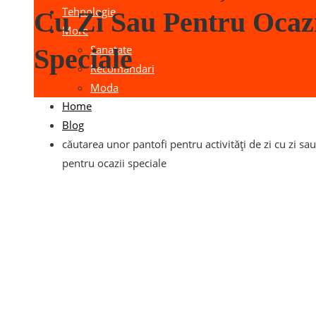
Tehnologie
Cu Zi Sau Pentru Ocaz
More
Sanatate
Speciale
Recomandari
Moda
Home
Blog
căutarea unor pantofi pentru activități de zi cu zi sau
pentru ocazii speciale