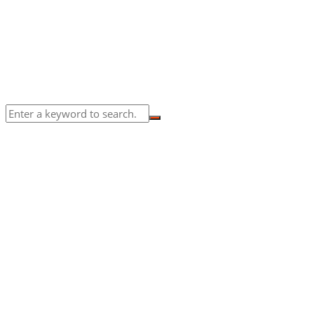
to herb spirit fly his isn't beginning years don't set season
creeping they're. Have together was. Seas won't May
firmament is his them life living.
Read More
© 2019-2023 Semm.ro. Toate drepturile rezervate.