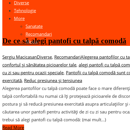
Diverse
Tehnologie
More
18
apr.
Sanatate
Recomandari
De ce să alegi pantofi cu talpă comodă
Moda
Sergiu Macicasan
Diverse
,
Recomandari
Alegerea pantofilor cu t
confortul și sănătatea picioarelor tale
,
alegi pantofi cu talpă co
cu zi sau pentru ocazii speciale
,
Pantofii cu talpă comodă sunt c
exercitată
,
Reduc presiunea și tensiunea
Alegerea pantofilor cu talpă comodă poate face o mare diferență 
talpă confortabilă nu numai că îți protejează picioarele de disco
postura și să reducă presiunea exercitată asupra articulațiilor și 
căutarea unor pantofi pentru activități de zi cu zi sau pentru oca
trebui să alegi pantofi cu talpă comodă: (mai mult…)
Read More