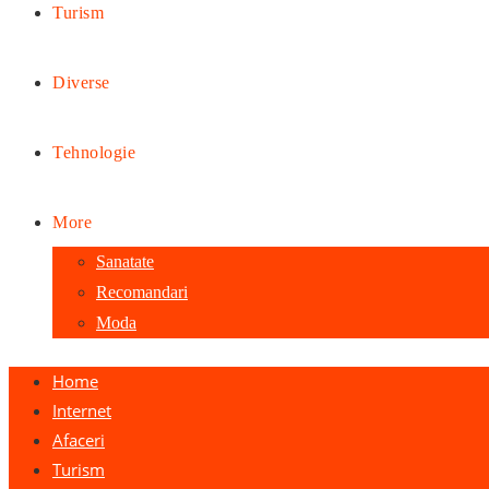
Turism
Diverse
Tehnologie
More
Sanatate
Recomandari
Moda
Home
Internet
Afaceri
Turism