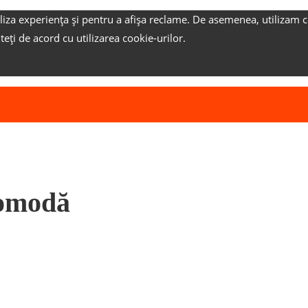
liza experiența și pentru a afișa reclame.
De asemenea, utilizam c
nteți de acord cu utilizarea cookie-urilor.
Comodă