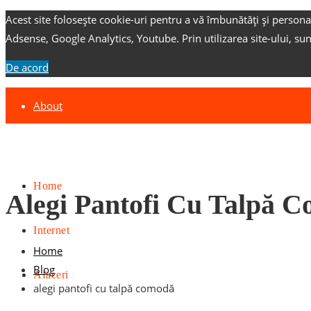
Acest site folosește cookie-uri pentru a vă îmbunătăți și persona
Adsense, Google Analytics, Youtube.
Prin utilizarea site-ului, su
De acord
About
Contact
Advertise
Home
Alegi Pantofi Cu Talpă 
Internet
Home
Blog
Afaceri
alegi pantofi cu talpă comodă