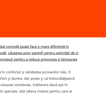
alpă comodă poate face o mare diferență în
modă
,
căutarea unor pantofi pentru activități de zi
oncepuți pentru a reduce presiunea și tensiunea
în confortul și sănătatea picioarelor tale. O
nfort și durere, dar poate și să îmbunătățească
coloanei vertebrale. Indiferent dacă ești în
zii speciale, iată câteva motive pentru care ar