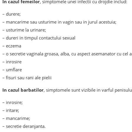
In cazul femeilor
, simptomele unei infectii cu drojdie includ:
– durere;
– mancarime sau usturime in vagin sau in jurul acestuia;
– usturime la urinare;
– dureri in timpul contactului sexual
– eczema
– o secretie vaginala groasa, alba, cu aspect asemanator cu cel a
– inrosire
– umflare
– fisuri sau rani ale pielii
In cazul barbatilor
, simptomele sunt vizibile in varful penisului
– inrosire;
– iritare;
– mancarime;
– secretie deranjanta.