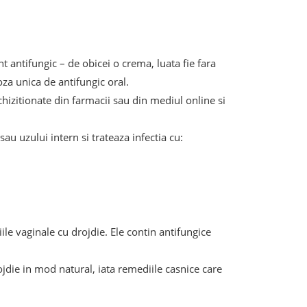
 antifungic – de obicei o crema, luata fie fara
oza unica de antifungic oral.
izitionate din farmacii sau din mediul online si
au uzului intern si trateaza infectia cu:
le vaginale cu drojdie. Ele contin antifungice
rojdie in mod natural, iata remediile casnice care