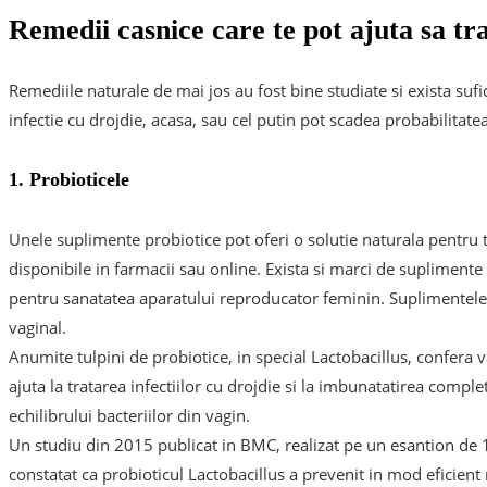
Remedii casnice care te pot ajuta sa trat
Remediile naturale de mai jos au fost bine studiate si exista suf
infectie cu drojdie, acasa, sau cel putin pot scadea probabilitatea
1. Probioticele
Unele suplimente probiotice pot oferi o solutie naturala pentru t
disponibile in farmacii sau online. Exista si marci de supliment
pentru sanatatea aparatului reproducator feminin. Suplimentele 
vaginal.
Anumite tulpini de probiotice, in special Lactobacillus, confera 
ajuta la tratarea infectiilor cu drojdie si la imbunatatirea complet
echilibrului bacteriilor din vagin.
Un studiu din 2015 publicat in BMC, realizat pe un esantion de 1
constatat ca probioticul Lactobacillus a prevenit in mod eficient r