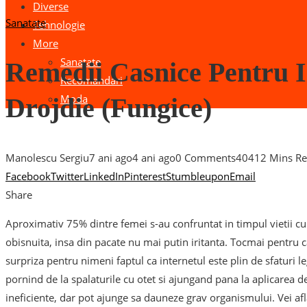
Diverse
Sanatate
Tehnologie
More
Sanatate
Remedii Casnice Pentru I
Recomandari
Moda
Drojdie (fungice)
Manolescu Sergiu
7 ani ago
4 ani ago
0 Comments
404
12 Mins R
Facebook
Twitter
LinkedIn
Pinterest
Stumbleupon
Email
Share
Aproximativ 75% dintre femei s-au confruntat in timpul vietii cu o
obisnuita, insa din pacate nu mai putin iritanta. Tocmai pentru ca
surpriza pentru nimeni faptul ca internetul este plin de sfaturi l
pornind de la spalaturile cu otet si ajungand pana la aplicarea d
ineficiente, dar pot ajunge sa dauneze grav organismului. Vei af