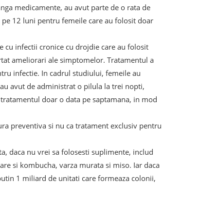
 langa medicamente, au avut parte de o rata de
pe 12 luni pentru femeile care au folosit doar
cu infectii cronice cu drojdie care au folosit
rtat ameliorari ale simptomelor. Tratamentul a
ru infectie. In cadrul studiului, femeile au
u avut de administrat o pilula la trei nopti,
it tratamentul doar o data pe saptamana, in mod
ura preventiva si nu ca tratament exclusiv pentru
ta, daca nu vrei sa folosesti suplimente, includ
are si kombucha, varza murata si miso. Iar daca
utin 1 miliard de unitati care formeaza colonii,