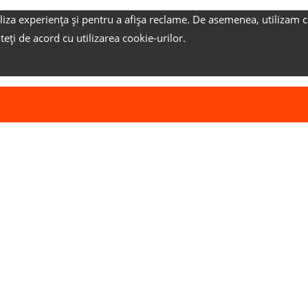
liza experiența și pentru a afișa reclame.
De asemenea, utilizam c
nteți de acord cu utilizarea cookie-urilor.