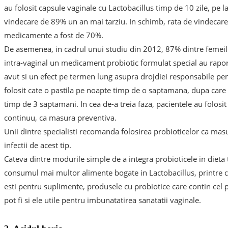
au folosit capsule vaginale cu Lactobacillus timp de 10 zile, pe
vindecare de 89% un an mai tarziu. In schimb, rata de vindecare 
medicamente a fost de 70%.
De asemenea, in cadrul unui studiu din 2012, 87% dintre femeile 
intra-vaginal un medicament probiotic formulat special au rapo
avut si un efect pe termen lung asupra drojdiei responsabile pent
folosit cate o pastila pe noapte timp de o saptamana, dupa care a
timp de 3 saptamani. In cea de-a treia faza, pacientele au folos
continuu, ca masura preventiva.
Unii dintre specialisti recomanda folosirea probioticelor ca mas
infectii de acest tip.
Cateva dintre modurile simple de a integra probioticele in dieta 
consumul mai multor alimente bogate in Lactobacillus, printre c
esti pentru suplimente, produsele cu probiotice care contin cel p
pot fi si ele utile pentru imbunatatirea sanatatii vaginale.