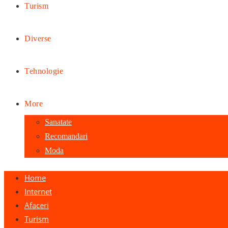
Turism
Diverse
Tehnologie
More
Sanatate
Recomandari
Moda
Home
Internet
Afaceri
Turism