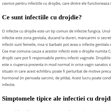
casnice pentru infectiile cu drojdie, care dintre ele functioneaza
Ce sunt infectiile cu drojdie?
O infectie cu drojdie este un tip comun de infectie fungica. Unul d
infectie este zona genitala, ducand la dureri, mancarimi si secret
infectii sunt femeile, insa si barbatii pot avea o infectie genitala 
Cea mai comuna cauza a acestor infectii este o drojdie numita Can
drojdii care pot fi responsabile pentru infectii vaginale. Drojdii
este o ciuperca prezenta in mod normal in orice vagin sanatos si t
situatii in care acest echilibru poate fi perturbat de motive precu
hormonal (in perioada sarcinii, de pilda). Acest lucru poate cond
infectie.
Simptomele tipice ale infectiei cu drojd