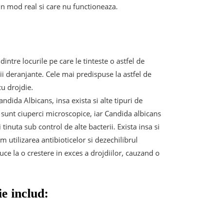
 in mod real si care nu functioneaza.
intre locurile pe care le tinteste o astfel de
ii deranjante. Cele mai predispuse la astfel de
cu drojdie.
dida Albicans, insa exista si alte tipuri de
le sunt ciuperci microscopice, iar Candida albicans
inuta sub control de alte bacterii. Exista insa si
m utilizarea antibioticelor si dezechilibrul
uce la o crestere in exces a drojdiilor, cauzand o
ie includ: