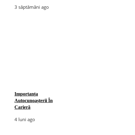
3 săptămâni ago
Importanța
Autocunoașterii În
Carieră
4 luni ago