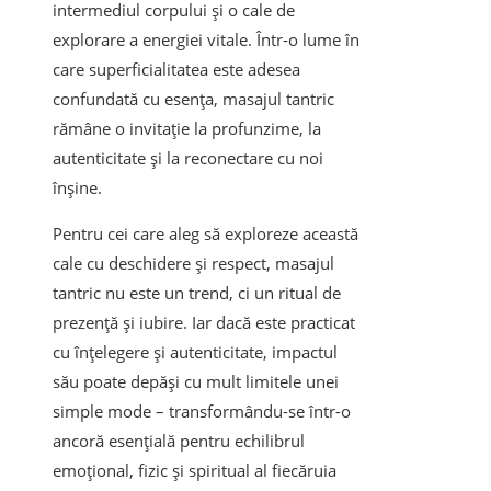
intermediul corpului și o cale de
explorare a energiei vitale. Într-o lume în
care superficialitatea este adesea
confundată cu esența, masajul tantric
rămâne o invitație la profunzime, la
autenticitate și la reconectare cu noi
înșine.
Pentru cei care aleg să exploreze această
cale cu deschidere și respect, masajul
tantric nu este un trend, ci un ritual de
prezență și iubire. Iar dacă este practicat
cu înțelegere și autenticitate, impactul
său poate depăși cu mult limitele unei
simple mode – transformându-se într-o
ancoră esențială pentru echilibrul
emoțional, fizic și spiritual al fiecăruia