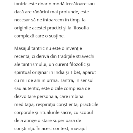
tantric este doar o modă trecătoare sau
dacă are rădăcini mai profunde, este
necesar să ne întoarcem în timp, la
originile acestei practici și la filosofia
complexă care o susține.
Masajul tantric nu este o invenție
recentă, ci derivă din tradițiile străvechi
ale tantrismului, un curent filozofic și
spiritual originar în India și Tibet, apărut
cu mii de ani în urmă. Tantra, în sensul
său autentic, este o cale complexă de
dezvoltare personală, care îmbină
meditația, respirația conștientă, practicile
corporale și ritualurile sacre, cu scopul
de a atinge o stare superioară de
conștiință. În acest context, masajul