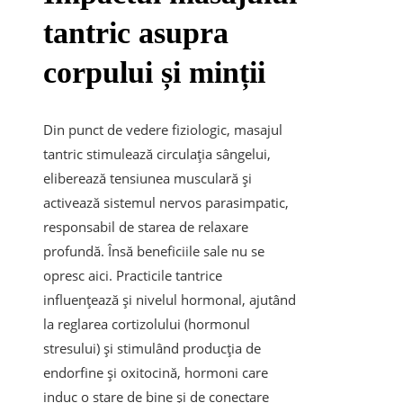
tantric asupra
corpului și minții
Din punct de vedere fiziologic, masajul
tantric stimulează circulația sângelui,
eliberează tensiunea musculară și
activează sistemul nervos parasimpatic,
responsabil de starea de relaxare
profundă. Însă beneficiile sale nu se
opresc aici. Practicile tantrice
influențează și nivelul hormonal, ajutând
la reglarea cortizolului (hormonul
stresului) și stimulând producția de
endorfine și oxitocină, hormoni care
induc o stare de bine și de conectare