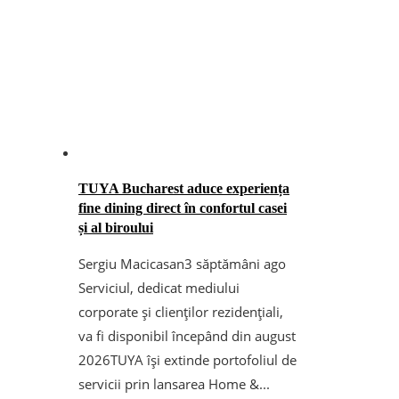
TUYA Bucharest aduce experiența
fine dining direct în confortul casei
și al biroului
Sergiu Macicasan
3 săptămâni ago
Serviciul, dedicat mediului
corporate și clienților rezidențiali,
va fi disponibil începând din august
2026TUYA își extinde portofoliul de
servicii prin lansarea Home &...