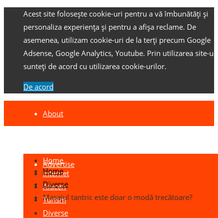
Acest site folosește cookie-uri pentru a vă îmbunătăți și
personaliza experiența și pentru a afișa reclame.
De
asemenea, utilizam cookie-uri de la terți precum Google
Adsense, Google Analytics, Youtube.
Prin utilizarea site-ulu
sunteți de acord cu utilizarea cookie-urilor.
De acord
About
Contact
Home
Advertise
Home
Internet
Diverse
Afaceri
Masajul tantric este doar o modă trecătoare?
Turism
Diverse