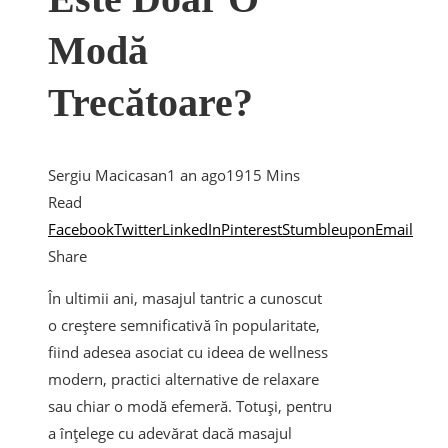
Modă
Trecătoare?
Sergiu Macicasan
1 an ago
191
5 Mins
Read
Facebook
Twitter
LinkedIn
Pinterest
Stumbleupon
Email
Share
În ultimii ani, masajul tantric a cunoscut
o creștere semnificativă în popularitate,
fiind adesea asociat cu ideea de wellness
modern, practici alternative de relaxare
sau chiar o modă efemeră. Totuși, pentru
a înțelege cu adevărat dacă masajul