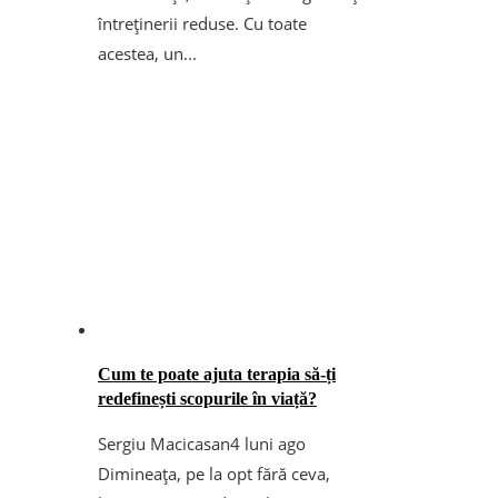
întreținerii reduse. Cu toate
acestea, un...
Cum te poate ajuta terapia să-ți
redefinești scopurile în viață?
Sergiu Macicasan
4 luni ago
Dimineața, pe la opt fără ceva,