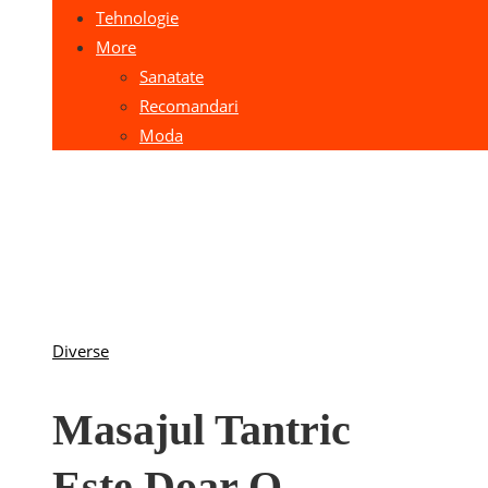
Tehnologie
More
Sanatate
Recomandari
Moda
Diverse
Masajul Tantric
Este Doar O