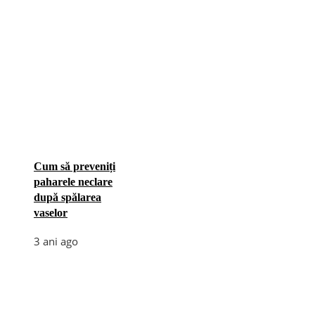
Cum să preveniți
paharele neclare
după spălarea
vaselor
3 ani ago