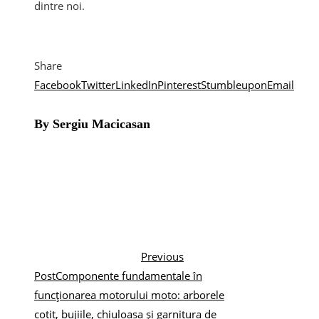
dintre noi.
Share
Facebook
Twitter
LinkedIn
Pinterest
Stumbleupon
Email
By Sergiu Macicasan
Previous
Post
Componente fundamentale în
funcționarea motorului moto: arborele
cotit, bujiile, chiuloasa și garnitura de