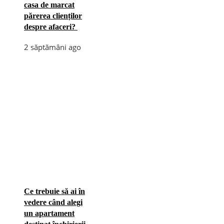
casa de marcat
părerea clienților
despre afaceri?
2 săptămâni ago
Ce trebuie să ai în
vedere când alegi
un apartament