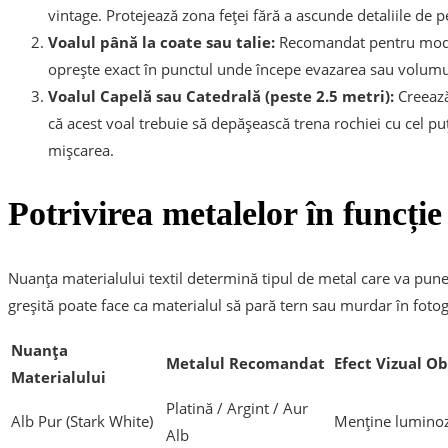
vintage. Protejează zona feței fără a ascunde detaliile de p
Voalul până la coate sau talie:
Recomandat pentru modele
oprește exact în punctul unde începe evazarea sau volumul
Voalul Capelă sau Catedrală (peste 2.5 metri):
Creează
că acest voal trebuie să depășească trena rochiei cu cel p
mișcarea.
Potrivirea metalelor în funcție
Nuanța materialului textil determină tipul de metal care va pune
greșită poate face ca materialul să pară tern sau murdar în fotogra
Nuanța
Metalul Recomandat
Efect Vizual O
Materialului
Platină / Argint / Aur
Alb Pur (Stark White)
Menține luminozit
Alb