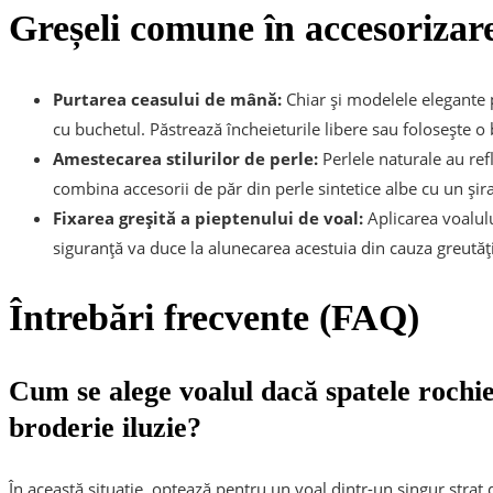
Greșeli comune în accesorizar
Purtarea ceasului de mână:
Chiar și modelele elegante p
cu buchetul. Păstrează încheieturile libere sau folosește o b
Amestecarea stilurilor de perle:
Perlele naturale au refl
combina accesorii de păr din perle sintetice albe cu un șira
Fixarea greșită a pieptenului de voal:
Aplicarea voalulu
siguranță va duce la alunecarea acestuia din cauza greutății
Întrebări frecvente (FAQ)
Cum se alege voalul dacă spatele rochi
broderie iluzie?
În această situație, optează pentru un voal dintr-un singur strat d