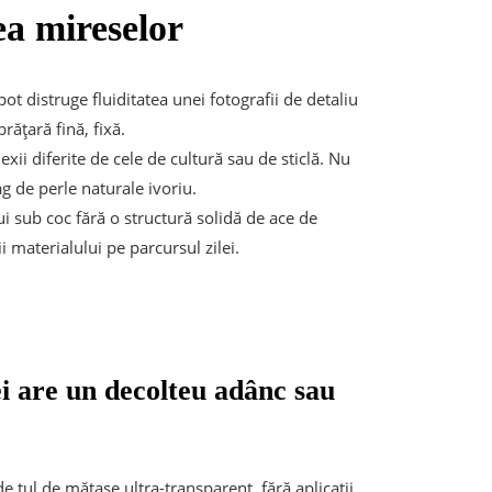
ea mireselor
ot distruge fluiditatea unei fotografii de detaliu
rățară fină, fixă.
exii diferite de cele de cultură sau de sticlă. Nu
g de perle naturale ivoriu.
i sub coc fără o structură solidă de ace de
 materialului pe parcursul zilei.
ei are un decolteu adânc sau
e tul de mătase ultra-transparent, fără aplicații,