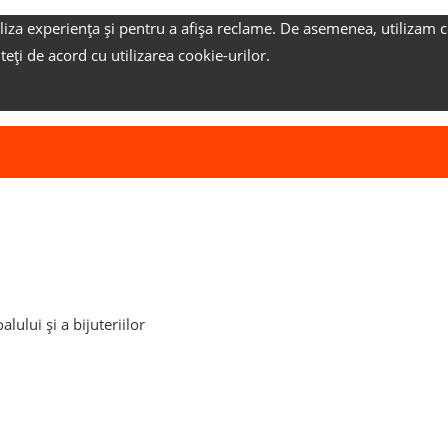
liza experiența și pentru a afișa reclame.
De asemenea, utilizam c
nteți de acord cu utilizarea cookie-urilor.
lului și a bijuteriilor