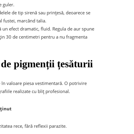
e guler.
le de tip sirenă sau prințesă, deoarece se
 fustei, marcând talia.
 un efect dramatic, fluid. Regula de aur spune
uțin 30 de centimetri pentru a nu fragmenta
 de pigmenții țesăturii
 în valoare piesa vestimentară. O potrivire
fiile realizate cu bliț profesional.
bținut
atea rece, fără reflexii parazite.