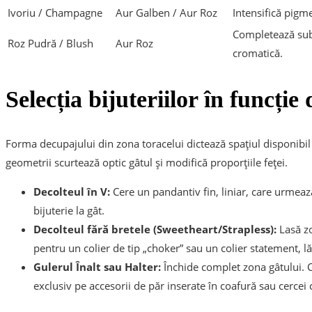
Ivoriu / Champagne
Aur Galben / Aur Roz
Intensifică pigmen
Completează subt
Roz Pudră / Blush
Aur Roz
cromatică.
Selecția bijuteriilor în funcție 
Forma decupajului din zona toracelui dictează spațiul disponibil 
geometrii scurtează optic gâtul și modifică proporțiile feței.
Decolteul în V:
Cere un pandantiv fin, liniar, care urmează 
bijuterie la gât.
Decolteul fără bretele (Sweetheart/Strapless):
Lasă zo
pentru un colier de tip „choker” sau un colier statement, lă
Gulerul Înalt sau Halter:
Închide complet zona gâtului. Co
exclusiv pe accesorii de păr inserate în coafură sau cercei 