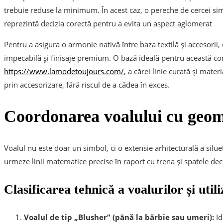
trebuie reduse la minimum. În acest caz, o pereche de cercei sim
reprezintă decizia corectă pentru a evita un aspect aglomerat
Pentru a asigura o armonie nativă între baza textilă și accesorii, 
impecabilă și finisaje premium. O bază ideală pentru această con
https://www.lamodetoujours.com/
, a cărei linie curată și mater
prin accesorizare, fără riscul de a cădea în exces.
Coordonarea voalului cu geome
Voalul nu este doar un simbol, ci o extensie arhitecturală a silu
urmeze linii matematice precise în raport cu trena și spatele de
Clasificarea tehnică a voalurilor și util
Voalul de tip „Blusher” (până la bărbie sau umeri):
Id