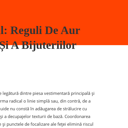
l: Reguli De Aur
i A Bijuteriilor
legătură dintre piesa vestimentară principală și
orma radical o linie simplă sau, din contră, de a
luide nu constă în adăugarea de strălucire cu
i și a decupajelor texturii de bază. Coordonarea
și punctele de focalizare ale feței elimină riscul