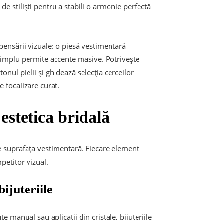
 de stiliști pentru a stabili o armonie perfectă
pensării vizuale: o piesă vestimentară
 simplu permite accente masive. Potrivește
onul pielii și ghidează selecția cerceilor
 focalizare curat.
estetica bridală
pe suprafața vestimentară. Fiecare element
etitor vizual.
ijuteriile
e manual sau aplicații din cristale, bijuteriile