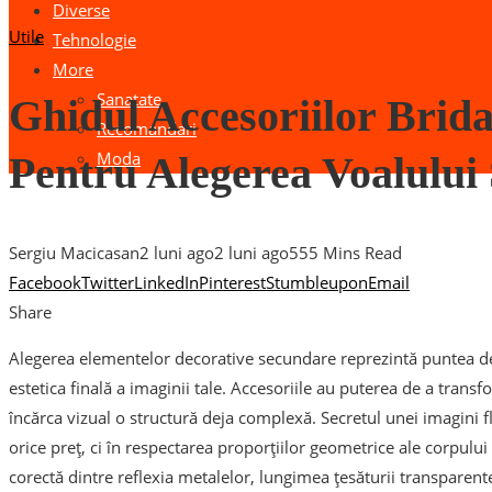
Diverse
Utile
Tehnologie
More
Sanatate
Ghidul Accesoriilor Brida
Recomandari
Moda
Pentru Alegerea Voalului Ș
Sergiu Macicasan
2 luni ago
2 luni ago
55
5 Mins Read
Facebook
Twitter
LinkedIn
Pinterest
Stumbleupon
Email
Share
Alegerea elementelor decorative secundare reprezintă puntea de 
estetica finală a imaginii tale. Accesoriile au puterea de a transf
încărca vizual o structură deja complexă. Secretul unei imagini f
orice preț, ci în respectarea proporțiilor geometrice ale corpulu
corectă dintre reflexia metalelor, lungimea țesăturii transparente 