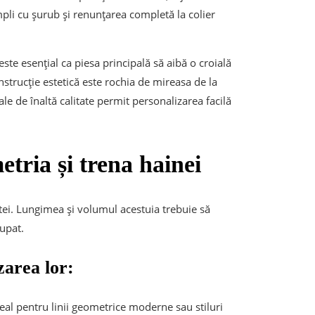
pli cu șurub și renunțarea completă la colier
este esențial ca piesa principală să aibă o croială
strucție estetică este rochia de mireasa de la
iale de înaltă calitate permit personalizarea facilă
tria și trena hainei
etei. Lungimea și volumul acestuia trebuie să
cupat.
izarea lor:
eal pentru linii geometrice moderne sau stiluri