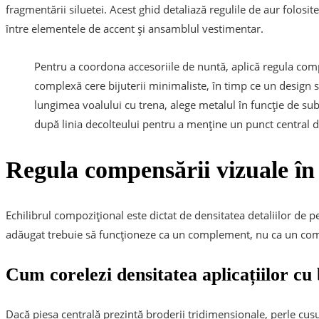
fragmentării siluetei. Acest ghid detaliază regulile de aur folosite
între elementele de accent și ansamblul vestimentar.
Pentru a coordona accesoriile de nuntă, aplică regula com
complexă cere bijuterii minimaliste, în timp ce un design
lungimea voalului cu trena, alege metalul în funcție de subt
după linia decolteului pentru a menține un punct central de
Regula compensării vizuale în 
Echilibrul compozițional este dictat de densitatea detaliilor de 
adăugat trebuie să funcționeze ca un complement, nu ca un comp
Cum corelezi densitatea aplicațiilor cu b
Dacă piesa centrală prezintă broderii tridimensionale, perle cusut