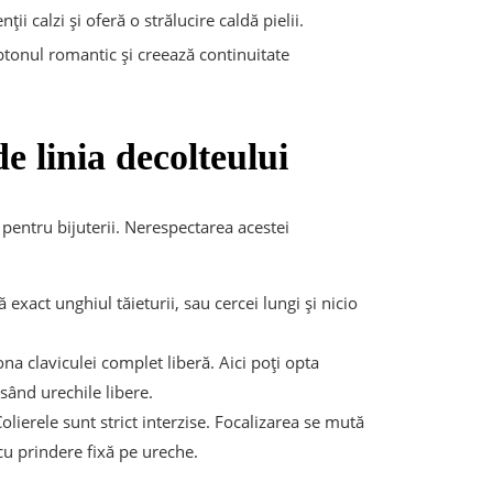
ții calzi și oferă o strălucire caldă pielii.
onul romantic și creează continuitate
de linia decolteului
pentru bijuterii. Nerespectarea acestei
exact unghiul tăieturii, sau cercei lungi și nicio
na claviculei complet liberă. Aici poți opta
sând urechile libere.
lierele sunt strict interzise. Focalizarea se mută
cu prindere fixă pe ureche.