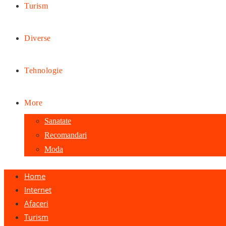
Turism
Diverse
Tehnologie
More
Sanatate
Recomandari
Moda
Home
Internet
Afaceri
Turism