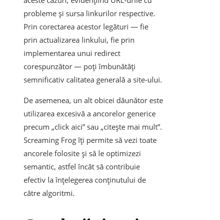
aceste cazuri, evidențiind URL-urile cu
probleme și sursa linkurilor respective.
Prin corectarea acestor legături — fie
prin actualizarea linkului, fie prin
implementarea unui redirect
corespunzător — poți îmbunătăți
semnificativ calitatea generală a site-ului.
De asemenea, un alt obicei dăunător este
utilizarea excesivă a ancorelor generice
precum „click aici” sau „citește mai mult”.
Screaming Frog îți permite să vezi toate
ancorele folosite și să le optimizezi
semantic, astfel încât să contribuie
efectiv la înțelegerea conținutului de
către algoritmi.