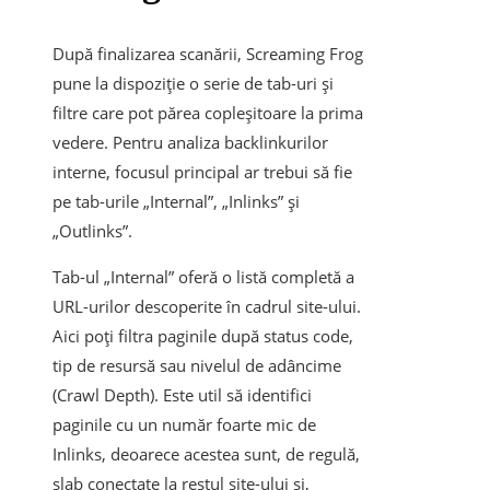
După finalizarea scanării, Screaming Frog
pune la dispoziție o serie de tab-uri și
filtre care pot părea copleșitoare la prima
vedere. Pentru analiza backlinkurilor
interne, focusul principal ar trebui să fie
pe tab-urile „Internal”, „Inlinks” și
„Outlinks”.
Tab-ul „Internal” oferă o listă completă a
URL-urilor descoperite în cadrul site-ului.
Aici poți filtra paginile după status code,
tip de resursă sau nivelul de adâncime
(Crawl Depth). Este util să identifici
paginile cu un număr foarte mic de
Inlinks, deoarece acestea sunt, de regulă,
slab conectate la restul site-ului și,