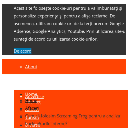
Acest site folosește cookie-uri pentru a vă îmbunătăți și
personaliza experiența și pentru a afișa reclame.
De
asemenea, utilizam cookie-uri de la terți precum Google
Adsense, Google Analytics, Youtube.
Prin utilizarea site-ulu
sunteți de acord cu utilizarea cookie-urilor.
De acord
About
Contact
Home
Advertise
Home
Internet
Afaceri
Afaceri
Cum să folosim Screaming Frog pentru a analiza
Turism
backlinkurile interne?
Diverse