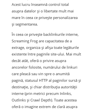
Acest lucru înseamnă control total
asupra datelor și o libertate mult mai
mare în ceea ce privește personalizarea
și segmentarea.
În ceea ce privește backlinkurile interne,
Screaming Frog are capacitatea de a
extrage, organiza și afișa toate legăturile
existente între paginile site-ului. Mai mult
decât atât, oferă o privire asupra
ancorelor folosite, numărului de linkuri
care pleacă sau vin spre o anumită
pagină, statusul HTTP al paginilor sursă și
destinație, și chiar distribuția autorității
interne (prin metrici precum Inlinks,
Outlinks și Crawl Depth). Toate acestea
oferă o imagine extrem de clară asupra