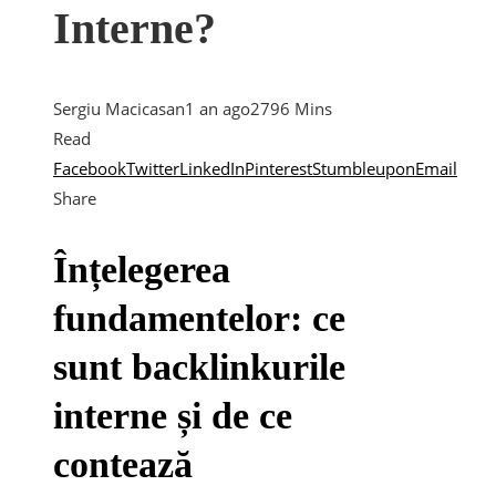
Interne?
Sergiu Macicasan
1 an ago
279
6 Mins
Read
Facebook
Twitter
LinkedIn
Pinterest
Stumbleupon
Email
Share
Înțelegerea
fundamentelor: ce
sunt backlinkurile
interne și de ce
contează