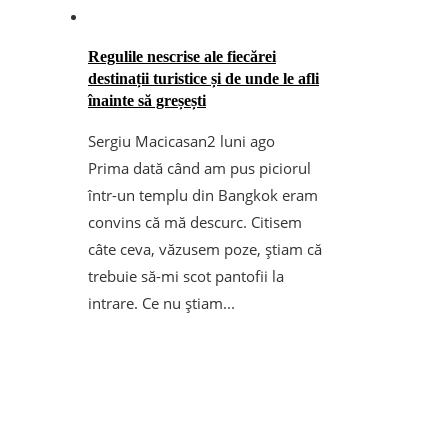
Regulile nescrise ale fiecărei
destinații turistice și de unde le afli
înainte să greșești
Sergiu Macicasan
2 luni ago
Prima dată când am pus piciorul
într-un templu din Bangkok eram
convins că mă descurc. Citisem
câte ceva, văzusem poze, știam că
trebuie să-mi scot pantofii la
intrare. Ce nu știam...