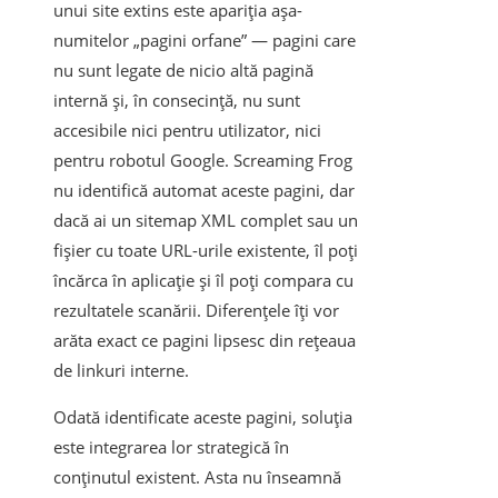
unui site extins este apariția așa-
numitelor „pagini orfane” — pagini care
nu sunt legate de nicio altă pagină
internă și, în consecință, nu sunt
accesibile nici pentru utilizator, nici
pentru robotul Google. Screaming Frog
nu identifică automat aceste pagini, dar
dacă ai un sitemap XML complet sau un
fișier cu toate URL-urile existente, îl poți
încărca în aplicație și îl poți compara cu
rezultatele scanării. Diferențele îți vor
arăta exact ce pagini lipsesc din rețeaua
de linkuri interne.
Odată identificate aceste pagini, soluția
este integrarea lor strategică în
conținutul existent. Asta nu înseamnă