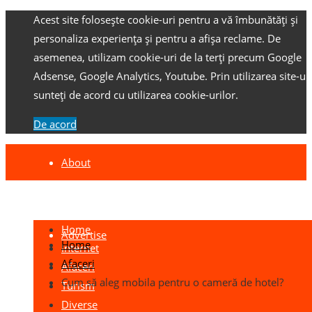
Acest site folosește cookie-uri pentru a vă îmbunătăți și
personaliza experiența și pentru a afișa reclame.
De
asemenea, utilizam cookie-uri de la terți precum Google
Adsense, Google Analytics, Youtube.
Prin utilizarea site-ulu
sunteți de acord cu utilizarea cookie-urilor.
De acord
About
Contact
Home
Advertise
Home
Internet
Afaceri
Afaceri
Cum să aleg mobila pentru o cameră de hotel?
Turism
Diverse