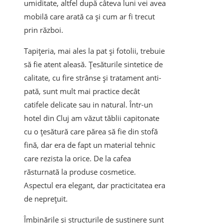
umiditate, altfel după câteva luni vei avea
mobilă care arată ca și cum ar fi trecut
prin război.
Tapițeria, mai ales la pat și fotolii, trebuie
să fie atent aleasă. Țesăturile sintetice de
calitate, cu fire strânse și tratament anti-
pată, sunt mult mai practice decât
catifele delicate sau in natural. Într-un
hotel din Cluj am văzut tăblii capitonate
cu o țesătură care părea să fie din stofă
fină, dar era de fapt un material tehnic
care rezista la orice. De la cafea
răsturnată la produse cosmetice.
Aspectul era elegant, dar practicitatea era
de neprețuit.
Îmbinările și structurile de susținere sunt