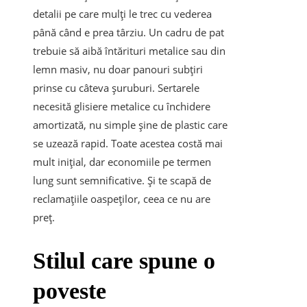
detalii pe care mulți le trec cu vederea
până când e prea târziu. Un cadru de pat
trebuie să aibă întărituri metalice sau din
lemn masiv, nu doar panouri subțiri
prinse cu câteva șuruburi. Sertarele
necesită glisiere metalice cu închidere
amortizată, nu simple șine de plastic care
se uzează rapid. Toate acestea costă mai
mult inițial, dar economiile pe termen
lung sunt semnificative. Și te scapă de
reclamațiile oaspeților, ceea ce nu are
preț.
Stilul care spune o
poveste