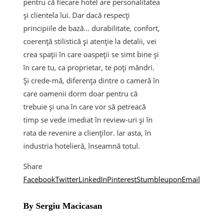
pentru că fiecare hotel are personalitatea
și clientela lui. Dar dacă respecți
principiile de bază… durabilitate, confort,
coerență stilistică și atenție la detalii, vei
crea spații în care oaspeții se simt bine și
în care tu, ca proprietar, te poți mândri.
Și crede-mă, diferența dintre o cameră în
care oamenii dorm doar pentru că
trebuie și una în care vor să petreacă
timp se vede imediat în review-uri și în
rata de revenire a clienților. Iar asta, în
industria hotelieră, înseamnă totul.
Share
Facebook
Twitter
LinkedIn
Pinterest
Stumbleupon
Email
By Sergiu Macicasan