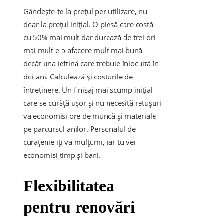
Gândește-te la prețul per utilizare, nu
doar la prețul inițial. O piesă care costă
cu 50% mai mult dar durează de trei ori
mai mult e o afacere mult mai bună
decât una ieftină care trebuie înlocuită în
doi ani. Calculează și costurile de
întreținere. Un finisaj mai scump inițial
care se curăță ușor și nu necesită retușuri
va economisi ore de muncă și materiale
pe parcursul anilor. Personalul de
curățenie îți va mulțumi, iar tu vei
economisi timp și bani.
Flexibilitatea
pentru renovări