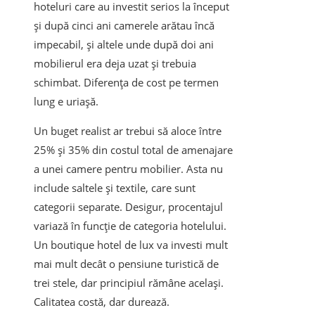
hoteluri care au investit serios la început
și după cinci ani camerele arătau încă
impecabil, și altele unde după doi ani
mobilierul era deja uzat și trebuia
schimbat. Diferența de cost pe termen
lung e uriașă.
Un buget realist ar trebui să aloce între
25% și 35% din costul total de amenajare
a unei camere pentru mobilier. Asta nu
include saltele și textile, care sunt
categorii separate. Desigur, procentajul
variază în funcție de categoria hotelului.
Un boutique hotel de lux va investi mult
mai mult decât o pensiune turistică de
trei stele, dar principiul rămâne același.
Calitatea costă, dar durează.