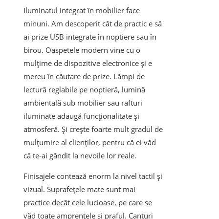
Iluminatul integrat în mobilier face
minuni. Am descoperit cât de practic e să
ai prize USB integrate în noptiere sau în
birou. Oaspetele modern vine cu o
mulțime de dispozitive electronice și e
mereu în căutare de prize. Lămpi de
lectură reglabile pe noptieră, lumină
ambientală sub mobilier sau rafturi
iluminate adaugă funcționalitate și
atmosferă. Și crește foarte mult gradul de
mulțumire al clienților, pentru că ei văd
că te-ai gândit la nevoile lor reale.
Finisajele contează enorm la nivel tactil și
vizual. Suprafețele mate sunt mai
practice decât cele lucioase, pe care se
văd toate amprențele și praful. Canturi