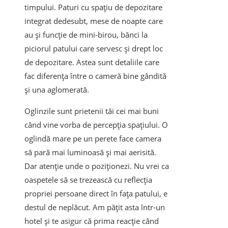
timpului. Paturi cu spațiu de depozitare
integrat dedesubt, mese de noapte care
au și funcție de mini-birou, bănci la
piciorul patului care servesc și drept loc
de depozitare. Astea sunt detaliile care
fac diferența între o cameră bine gândită
și una aglomerată.
Oglinzile sunt prietenii tăi cei mai buni
când vine vorba de percepția spațiului. O
oglindă mare pe un perete face camera
să pară mai luminoasă și mai aerisită.
Dar atenție unde o poziționezi. Nu vrei ca
oaspetele să se trezească cu reflecția
propriei persoane direct în fața patului, e
destul de neplăcut. Am pățit asta într-un
hotel și te asigur că prima reacție când