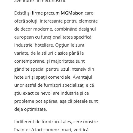
aventurezi în necunoscut.
Există și
firme precum MGMaison
care
oferă soluții interesante pentru elemente
de decor moderne, combinând designul
european cu funcționalitatea specifică
industriei hoteliere. Opțiunile sunt
variate, de la stiluri clasice până la
contemporane, și majoritatea sunt
gândite special pentru uzul intensiv din
hoteluri și spații comerciale. Avantajul
unor astfel de furnizori specializați e că
știu exact ce nevoi are industria și ce
probleme pot apărea, așa că piesele sunt
deja optimizate.
Indiferent de furnizorul ales, cere mostre
înainte să faci comenzi mari, verifică