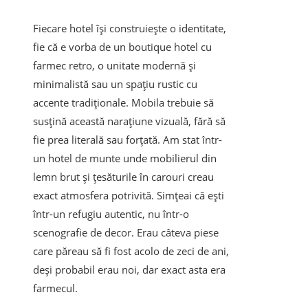
Fiecare hotel își construiește o identitate,
fie că e vorba de un boutique hotel cu
farmec retro, o unitate modernă și
minimalistă sau un spațiu rustic cu
accente tradiționale. Mobila trebuie să
susțină această narațiune vizuală, fără să
fie prea literală sau forțată. Am stat într-
un hotel de munte unde mobilierul din
lemn brut și țesăturile în carouri creau
exact atmosfera potrivită. Simțeai că ești
într-un refugiu autentic, nu într-o
scenografie de decor. Erau câteva piese
care păreau să fi fost acolo de zeci de ani,
deși probabil erau noi, dar exact asta era
farmecul.