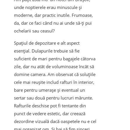
unde noptierele erau minuscule și
moderne, dar practic inutile. Frumoase,
da, dar ce faci când nu ai unde să-ți pui
ochelarii sau ceasul?
Spațiul de depozitare e alt aspect
esențial. Dulapurile trebuie să fie
suficient de mari pentru bagajele câtorva
zile, dar nu atât de voluminoase încât să
domine camera. Am observat că soluțiile
cele mai reușite includ rafturi în interior,
bare pentru umerașe și eventual un
sertar sau două pentru lucruri mărunte.
Rafturile deschise pot fi tentante din
punct de vedere estetic, dar creează
dezordine vizuală dacă oaspetele nu e cel
mai organizat om. Și hai să fim sinceri,