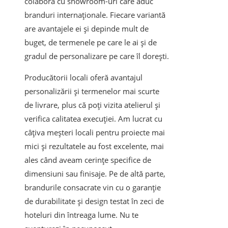
colabora cu showroom-uri care aduc
branduri internaționale. Fiecare variantă
are avantajele ei și depinde mult de
buget, de termenele pe care le ai și de
gradul de personalizare pe care îl dorești.
Producătorii locali oferă avantajul
personalizării și termenelor mai scurte
de livrare, plus că poți vizita atelierul și
verifica calitatea execuției. Am lucrat cu
câțiva meșteri locali pentru proiecte mai
mici și rezultatele au fost excelente, mai
ales când aveam cerințe specifice de
dimensiuni sau finisaje. Pe de altă parte,
brandurile consacrate vin cu o garanție
de durabilitate și design testat în zeci de
hoteluri din întreaga lume. Nu te