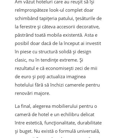
Am văzut hoteluri care au reușit să își
reîmprospăteze look-ul complet doar
schimbând tapițeria patului, țesăturile de
la ferestre și câteva accesorii decorative,
păstrând toată mobila existentă. Asta e
posibil doar dacă de la început ai investit
în piese cu structură solidă și design
clasic, nu în tendințe extreme. Și
rezultatul e că economisești zeci de mii
de euro și poți actualiza imaginea
hotelului fără să închizi camerele pentru
renovări majore.
La final, alegerea mobilierului pentru o
cameră de hotel e un echilibru delicat
între estetică, funcționalitate, durabilitate
și buget. Nu există o formulă universală,