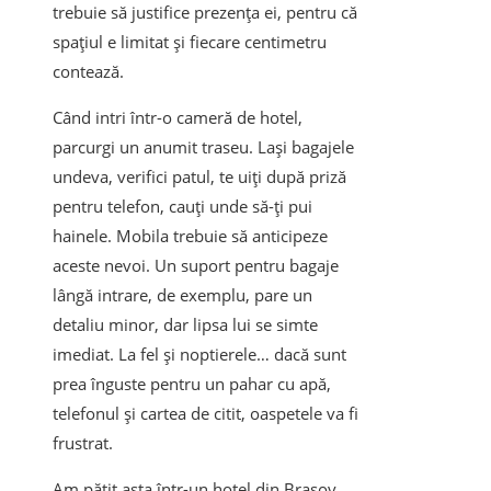
trebuie să justifice prezența ei, pentru că
spațiul e limitat și fiecare centimetru
contează.
Când intri într-o cameră de hotel,
parcurgi un anumit traseu. Lași bagajele
undeva, verifici patul, te uiți după priză
pentru telefon, cauți unde să-ți pui
hainele. Mobila trebuie să anticipeze
aceste nevoi. Un suport pentru bagaje
lângă intrare, de exemplu, pare un
detaliu minor, dar lipsa lui se simte
imediat. La fel și noptierele… dacă sunt
prea înguste pentru un pahar cu apă,
telefonul și cartea de citit, oaspetele va fi
frustrat.
Am pățit asta într-un hotel din Brașov,