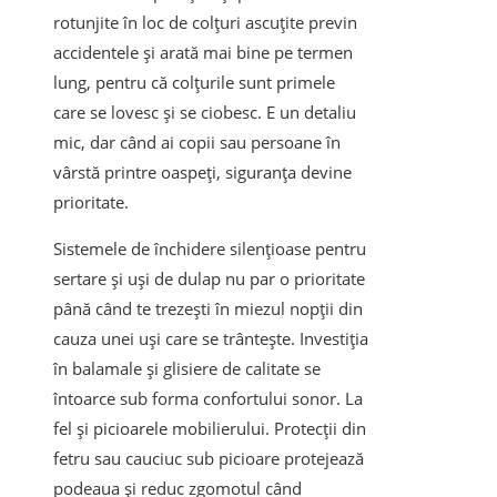
rotunjite în loc de colțuri ascuțite previn
accidentele și arată mai bine pe termen
lung, pentru că colțurile sunt primele
care se lovesc și se ciobesc. E un detaliu
mic, dar când ai copii sau persoane în
vârstă printre oaspeți, siguranța devine
prioritate.
Sistemele de închidere silențioase pentru
sertare și uși de dulap nu par o prioritate
până când te trezești în miezul nopții din
cauza unei uși care se trântește. Investiția
în balamale și glisiere de calitate se
întoarce sub forma confortului sonor. La
fel și picioarele mobilierului. Protecții din
fetru sau cauciuc sub picioare protejează
podeaua și reduc zgomotul când