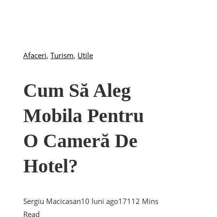
Afaceri
,
Turism
,
Utile
Cum Să Aleg
Mobila Pentru
O Cameră De
Hotel?
Sergiu Macicasan
10 luni ago
171
12 Mins
Read