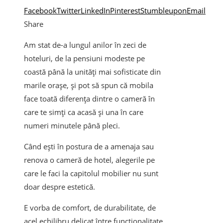
Facebook
Twitter
LinkedIn
Pinterest
Stumbleupon
Email
Share
Am stat de-a lungul anilor în zeci de
hoteluri, de la pensiuni modeste pe
coastă până la unități mai sofisticate din
marile orașe, și pot să spun că mobila
face toată diferența dintre o cameră în
care te simți ca acasă și una în care
numeri minutele până pleci.
Când ești în postura de a amenaja sau
renova o cameră de hotel, alegerile pe
care le faci la capitolul mobilier nu sunt
doar despre estetică.
E vorba de comfort, de durabilitate, de
acel echilibru delicat între funcționalitate