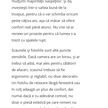
mulțumi majorității oaspeților. Și da,
investești într-o saltea bună de la
început, pentru că o vei schimba oricum
peste câțiva ani, așa că măcar să ofere
confort real până atunci. Nu vrei să ai
review-uri proaste pentru că lumea s-a
trezit cu spatele rupt.
Scaunele și fotoliile sunt alte puncte
sensibile. Dacă camera are un birou, și ar
trebui să aibă, mai ales pentru călătorii
de afaceri, scaunul trebuie să fie
ergonomic și reglabil, nu doar decorativ.
Un fotoliu de relaxare lângă fereastră sau
în colț adaugă un plus de confort, dar
numai dacă e cu adevărat comod, nu
doar o piesă estetică pe care nimeni nu