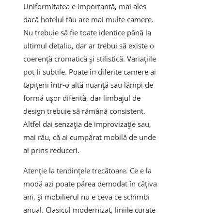
Uniformitatea e importantă, mai ales
dacă hotelul tău are mai multe camere.
Nu trebuie să fie toate identice până la
ultimul detaliu, dar ar trebui să existe o
coerență cromatică și stilistică. Variațiile
pot fi subtile. Poate în diferite camere ai
tapițerii într-o altă nuanță sau lămpi de
formă ușor diferită, dar limbajul de
design trebuie să rămână consistent.
Altfel dai senzația de improvizație sau,
mai rău, că ai cumpărat mobilă de unde
ai prins reduceri.
Atenție la tendințele trecătoare. Ce e la
modă azi poate părea demodat în câțiva
ani, și mobilierul nu e ceva ce schimbi
anual. Clasicul modernizat, liniile curate