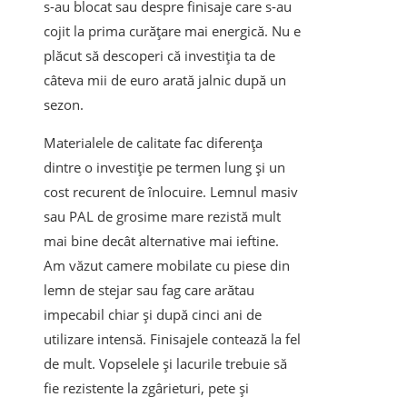
s-au blocat sau despre finisaje care s-au
cojit la prima curățare mai energică. Nu e
plăcut să descoperi că investiția ta de
câteva mii de euro arată jalnic după un
sezon.
Materialele de calitate fac diferența
dintre o investiție pe termen lung și un
cost recurent de înlocuire. Lemnul masiv
sau PAL de grosime mare rezistă mult
mai bine decât alternative mai ieftine.
Am văzut camere mobilate cu piese din
lemn de stejar sau fag care arătau
impecabil chiar și după cinci ani de
utilizare intensă. Finisajele contează la fel
de mult. Vopselele și lacurile trebuie să
fie rezistente la zgârieturi, pete și