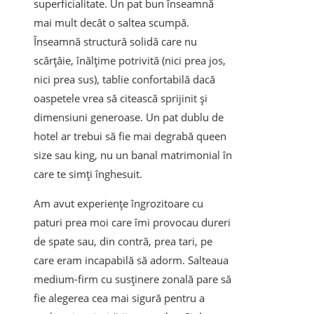
superficialitate. Un pat bun înseamnă
mai mult decât o saltea scumpă.
Înseamnă structură solidă care nu
scârțâie, înălțime potrivită (nici prea jos,
nici prea sus), tablie confortabilă dacă
oaspetele vrea să citească sprijinit și
dimensiuni generoase. Un pat dublu de
hotel ar trebui să fie mai degrabă queen
size sau king, nu un banal matrimonial în
care te simți înghesuit.
Am avut experiențe îngrozitoare cu
paturi prea moi care îmi provocau dureri
de spate sau, din contră, prea tari, pe
care eram incapabilă să adorm. Salteaua
medium-firm cu susținere zonală pare să
fie alegerea cea mai sigură pentru a