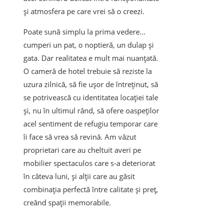
și atmosfera pe care vrei să o creezi.
Poate sună simplu la prima vedere…
cumperi un pat, o noptieră, un dulap și
gata. Dar realitatea e mult mai nuanțată.
O cameră de hotel trebuie să reziste la
uzura zilnică, să fie ușor de întreținut, să
se potrivească cu identitatea locației tale
și, nu în ultimul rând, să ofere oaspeților
acel sentiment de refugiu temporar care
îi face să vrea să revină. Am văzut
proprietari care au cheltuit averi pe
mobilier spectaculos care s-a deteriorat
în câteva luni, și alții care au găsit
combinația perfectă între calitate și preț,
creând spații memorabile.