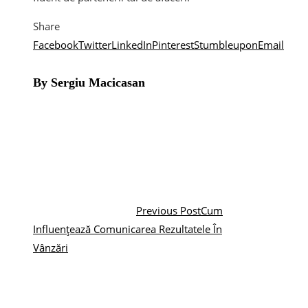
Share
Facebook
Twitter
LinkedIn
Pinterest
Stumbleupon
Email
By Sergiu Macicasan
Previous Post
Cum
Influențează Comunicarea Rezultatele În
Vânzări