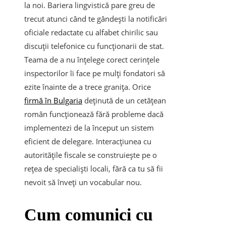
la noi. Bariera lingvistică pare greu de
trecut atunci când te gândești la notificări
oficiale redactate cu alfabet chirilic sau
discuții telefonice cu funcționarii de stat.
Teama de a nu înțelege corect cerințele
inspectorilor îi face pe mulți fondatori să
ezite înainte de a trece granița. Orice
firmă în Bulgaria
deținută de un cetățean
român funcționează fără probleme dacă
implementezi de la început un sistem
eficient de delegare. Interacțiunea cu
autoritățile fiscale se construiește pe o
rețea de specialiști locali, fără ca tu să fii
nevoit să înveți un vocabular nou.
​Cum comunici cu