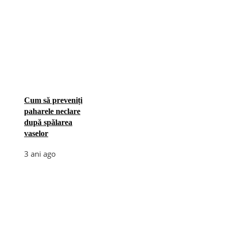
Cum să preveniți
paharele neclare
după spălarea
vaselor
3 ani ago