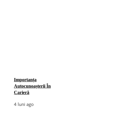
Importanța
Autocunoașterii În
Carieră
4 luni ago