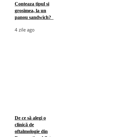
Conteaza tipul si
grosimea, la un
panou sandwich?
4 zile ago
De ce să alegi o
clinică de
oftalmologie din