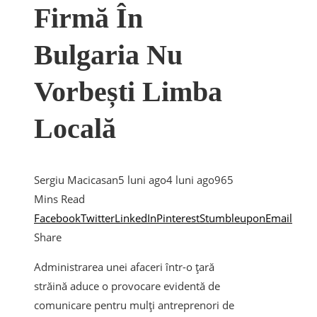
Firmă În
Bulgaria Nu
Vorbești Limba
Locală
Sergiu Macicasan
5 luni ago
4 luni ago
96
5
Mins Read
Facebook
Twitter
LinkedIn
Pinterest
Stumbleupon
Email
Share
Administrarea unei afaceri într-o țară
străină aduce o provocare evidentă de
comunicare pentru mulți antreprenori de