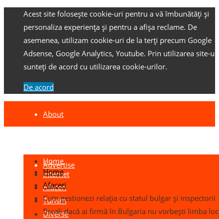
Acest site folosește cookie-uri pentru a vă îmbunătăți și
personaliza experiența și pentru a afișa reclame.
De
asemenea, utilizam cookie-uri de la terți precum Google
Adsense, Google Analytics, Youtube.
Prin utilizarea site-ulu
sunteți de acord cu utilizarea cookie-urilor.
De acord
About
Contact
Home
Advertise
Home
Internet
Afaceri
Afaceri
Cum gestionezi relația cu statul bulgar și inspectorii
Turism
fiscali dacă ai firmă în Bulgaria nu vorbești limba loc
Diverse