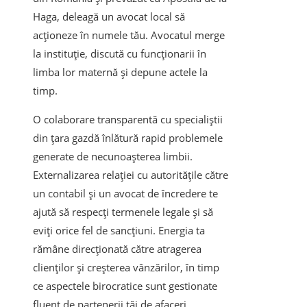
Haga, deleagă un avocat local să
acționeze în numele tău. Avocatul merge
la instituție, discută cu funcționarii în
limba lor maternă și depune actele la
timp.
O colaborare transparentă cu specialiștii
din țara gazdă înlătură rapid problemele
generate de necunoașterea limbii.
Externalizarea relației cu autoritățile către
un contabil și un avocat de încredere te
ajută să respecți termenele legale și să
eviți orice fel de sancțiuni. Energia ta
rămâne direcționată către atragerea
clienților și creșterea vânzărilor, în timp
ce aspectele birocratice sunt gestionate
fluent de partenerii tăi de afaceri.