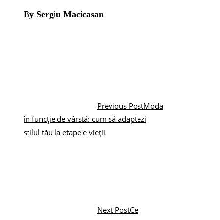
By Sergiu Macicasan
Previous Post
Moda
în funcție de vârstă: cum să adaptezi
stilul tău la etapele vieții
Next Post
Ce