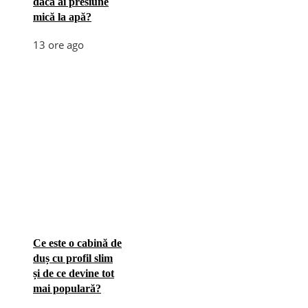
dacă ai presiune
mică la apă?
13 ore ago
Ce este o cabină de
duș cu profil slim
și de ce devine tot
mai populară?