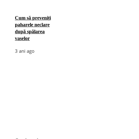
Cum să preveniți
paharele neclare
după spălarea
vaselor
3 ani ago