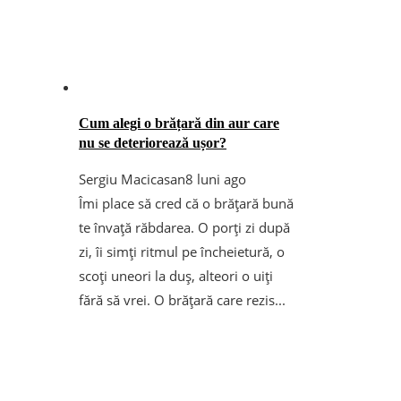
Cum alegi o brățară din aur care
nu se deteriorează ușor?
Sergiu Macicasan
8 luni ago
Îmi place să cred că o brățară bună
te învață răbdarea. O porți zi după
zi, îi simți ritmul pe încheietură, o
scoți uneori la duș, alteori o uiți
fără să vrei. O brățară care rezis...