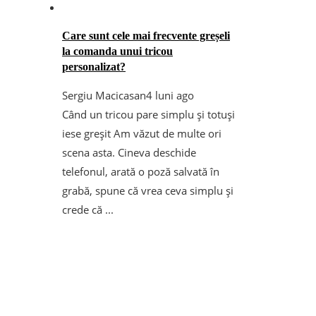
Care sunt cele mai frecvente greșeli
la comanda unui tricou
personalizat?
Sergiu Macicasan
4 luni ago
Când un tricou pare simplu și totuși
iese greșit Am văzut de multe ori
scena asta. Cineva deschide
telefonul, arată o poză salvată în
grabă, spune că vrea ceva simplu și
crede că ...