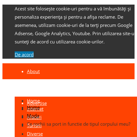
Acest site folosește cookie-uri pentru a vă îmbunătăți și
personaliza experiența și pentru a afișa reclame.
De
asemenea, utilizam cookie-uri de la terți precum Google
Adsense, Google Analytics, Youtube.
Prin utilizarea site-ulu
sunteți de acord cu utilizarea cookie-urilor.
De acord
About
Contact
Home
Advertise
Home
Internet
Moda
Afaceri
Ce rochii sa port in functie de tipul corpului meu?
Turism
Diverse