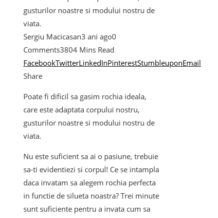
gusturilor noastre si modului nostru de
viata.
Sergiu Macicasan
3 ani ago
0
Comments
380
4 Mins Read
Facebook
Twitter
LinkedIn
Pinterest
Stumbleupon
Email
Share
Poate fi dificil sa gasim rochia ideala,
care este adaptata corpului nostru,
gusturilor noastre si modului nostru de
viata.
Nu este suficient sa ai o pasiune, trebuie
sa-ti evidentiezi si corpul! Ce se intampla
daca invatam sa alegem rochia perfecta
in functie de silueta noastra? Trei minute
sunt suficiente pentru a invata cum sa