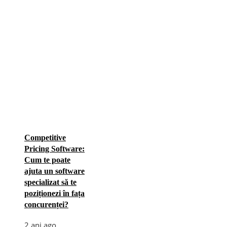
Competitive
Pricing Software:
Cum te poate
ajuta un software
specializat să te
poziționezi în fața
concurenței?
2 ani ago