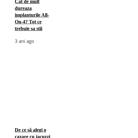
Cat de mult
dureaza
implanturile All-
On-4? Tot ce
trebuie sa stii
3 ani ago
De ce să alegi o
cazare cu jacuzzi