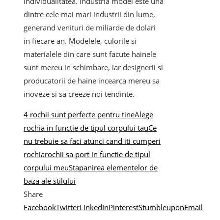
individualitatea. Industria modei este una
dintre cele mai mari industrii din lume,
generand venituri de miliarde de dolari
in fiecare an. Modelele, culorile si
materialele din care sunt facute hainele
sunt mereu in schimbare, iar designerii si
producatorii de haine incearca mereu sa
inoveze si sa creeze noi tendinte.
4 rochii sunt perfecte pentru tine
Alege
rochia in functie de tipul corpului tau
Ce
nu trebuie sa faci atunci cand iti cumperi
rochia
rochii sa port in functie de tipul
corpului meu
Stapanirea elementelor de
baza ale stilului
Share
Facebook
Twitter
LinkedIn
Pinterest
Stumbleupon
Email