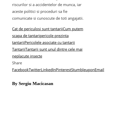
riscurilor si a accidentelor de munca, iar
aceste politici si proceduri sa fie
comunicate si cunoscute de toti angajatii.
Cat de periculosi sunt tantarii
Cum putem
scapa de tantari
pericole prezinta
tantarii
Pericolele asociate cu tantarii
Tantarii
Tantarii sunt unul dintre cele mai
neplacute insecte
Share
Facebook
Twitter
LinkedIn
Pinterest
Stumbleupon
Email
By Sergiu Macicasan