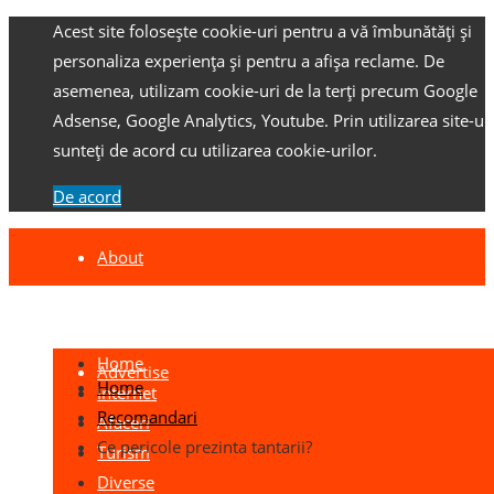
Acest site folosește cookie-uri pentru a vă îmbunătăți și
personaliza experiența și pentru a afișa reclame.
De
asemenea, utilizam cookie-uri de la terți precum Google
Adsense, Google Analytics, Youtube.
Prin utilizarea site-ulu
sunteți de acord cu utilizarea cookie-urilor.
De acord
About
Contact
Home
Advertise
Home
Internet
Recomandari
Afaceri
Ce pericole prezinta tantarii?
Turism
Diverse