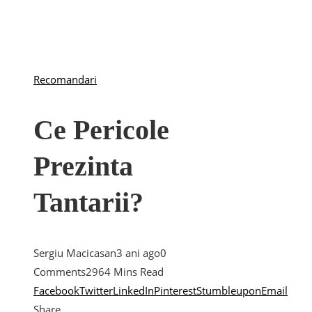
Recomandari
Ce Pericole
Prezinta
Tantarii?
Sergiu Macicasan
3 ani ago
0
Comments
296
4 Mins Read
Facebook
Twitter
LinkedIn
Pinterest
Stumbleupon
Email
Share