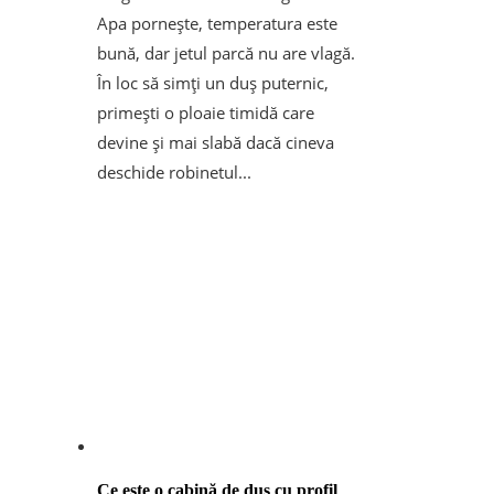
Apa pornește, temperatura este
bună, dar jetul parcă nu are vlagă.
În loc să simți un duș puternic,
primești o ploaie timidă care
devine și mai slabă dacă cineva
deschide robinetul...
Ce este o cabină de duș cu profil