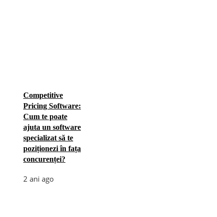
Competitive
Pricing Software:
Cum te poate
ajuta un software
specializat să te
poziționezi în fața
concurenței?
2 ani ago