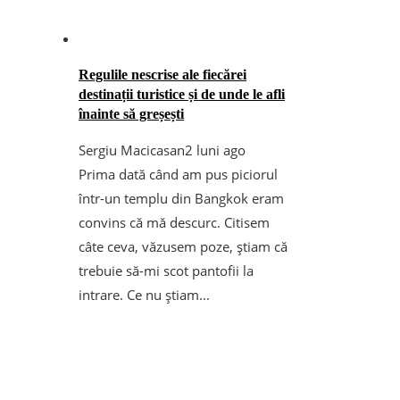
Regulile nescrise ale fiecărei
destinații turistice și de unde le afli
înainte să greșești
Sergiu Macicasan
2 luni ago
Prima dată când am pus piciorul
într-un templu din Bangkok eram
convins că mă descurc. Citisem
câte ceva, văzusem poze, știam că
trebuie să-mi scot pantofii la
intrare. Ce nu știam...