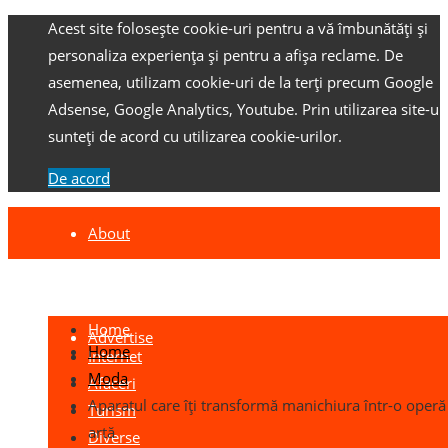
Acest site folosește cookie-uri pentru a vă îmbunătăți și
personaliza experiența și pentru a afișa reclame.
De
asemenea, utilizam cookie-uri de la terți precum Google
Adsense, Google Analytics, Youtube.
Prin utilizarea site-ulu
sunteți de acord cu utilizarea cookie-urilor.
De acord
About
Contact
Home
Advertise
Home
Internet
Moda
Afaceri
Aparatul care îți transformă manichiura într-o operă
Turism
artă
Diverse