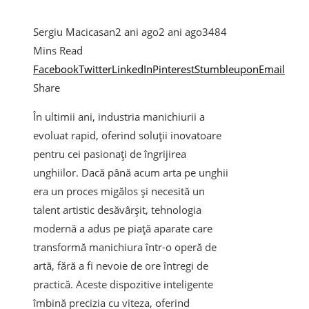
Sergiu Macicasan
2 ani ago
2 ani ago
348
4
Mins Read
Facebook
Twitter
LinkedIn
Pinterest
Stumbleupon
Email
Share
În ultimii ani, industria manichiurii a
evoluat rapid, oferind soluții inovatoare
pentru cei pasionați de îngrijirea
unghiilor. Dacă până acum arta pe unghii
era un proces migălos și necesită un
talent artistic desăvârșit, tehnologia
modernă a adus pe piață aparate care
transformă manichiura într-o operă de
artă, fără a fi nevoie de ore întregi de
practică. Aceste dispozitive inteligente
îmbină precizia cu viteza, oferind