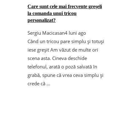
Care sunt cele mai frecvente greșeli
la comanda unui tricou
personalizat?
Sergiu Macicasan
4 luni ago
Când un tricou pare simplu și totuși
iese greșit Am văzut de multe ori
scena asta. Cineva deschide
telefonul, arată o poză salvată în
grabă, spune că vrea ceva simplu și
crede că ...