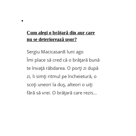
Cum alegi o brățară din aur care
nu se deteriorează ușor?
Sergiu Macicasan
8 luni ago
Îmi place să cred că o brățară bună
te învață răbdarea. O porți zi după
zi, îi simți ritmul pe încheietură, o
scoți uneori la duș, alteori o uiți
fără să vrei. O brățară care rezis...