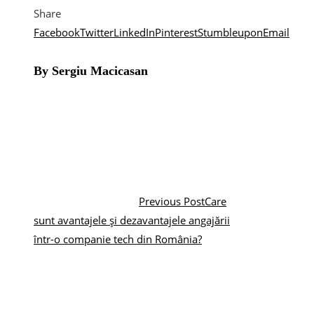
Share
Facebook
Twitter
LinkedIn
Pinterest
Stumbleupon
Email
By Sergiu Macicasan
Previous Post
Care
sunt avantajele și dezavantajele angajării
într-o companie tech din România?