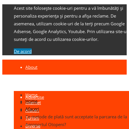
Acest site folosește cookie-uri pentru a vă îmbunătăți și
personaliza experiența și pentru a afișa reclame.
De
asemenea, utilizam cookie-uri de la terți precum Google
Adsense, Google Analytics, Youtube.
Prin utilizarea site-ulu
sunteți de acord cu utilizarea cookie-urilor.
De acord
About
Contact
Home
Advertise
Home
Internet
Afaceri
Afaceri
Ce metode de plată sunt acceptate la parcarea de la
Turism
Aeroportul Otopeni?
Diverse