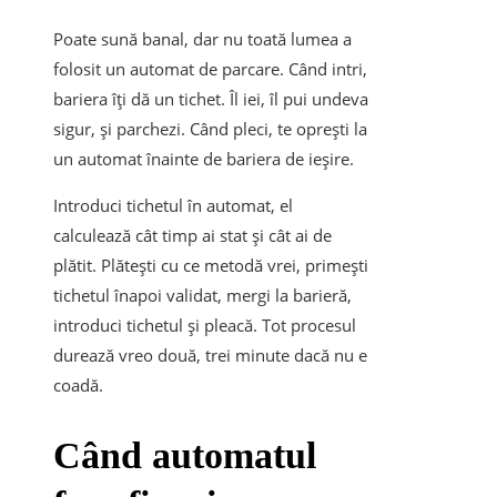
Poate sună banal, dar nu toată lumea a
folosit un automat de parcare. Când intri,
bariera îți dă un tichet. Îl iei, îl pui undeva
sigur, și parchezi. Când pleci, te oprești la
un automat înainte de bariera de ieșire.
Introduci tichetul în automat, el
calculează cât timp ai stat și cât ai de
plătit. Plătești cu ce metodă vrei, primești
tichetul înapoi validat, mergi la barieră,
introduci tichetul și pleacă. Tot procesul
durează vreo două, trei minute dacă nu e
coadă.
Când automatul