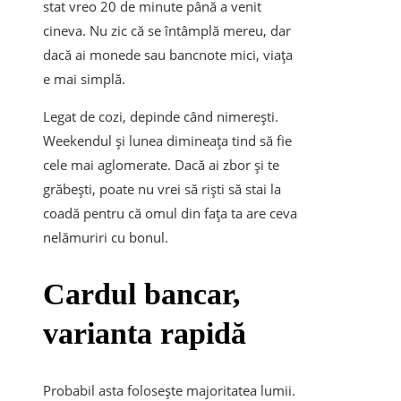
stat vreo 20 de minute până a venit
cineva. Nu zic că se întâmplă mereu, dar
dacă ai monede sau bancnote mici, viața
e mai simplă.
Legat de cozi, depinde când nimerești.
Weekendul și lunea dimineața tind să fie
cele mai aglomerate. Dacă ai zbor și te
grăbești, poate nu vrei să riști să stai la
coadă pentru că omul din fața ta are ceva
nelămuriri cu bonul.
Cardul bancar,
varianta rapidă
Probabil asta folosește majoritatea lumii.