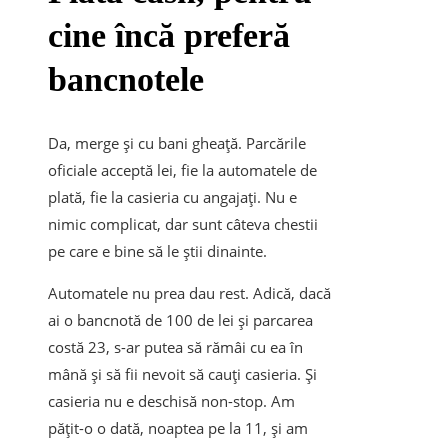
cine încă preferă
bancnotele
Da, merge și cu bani gheață. Parcările
oficiale acceptă lei, fie la automatele de
plată, fie la casieria cu angajați. Nu e
nimic complicat, dar sunt câteva chestii
pe care e bine să le știi dinainte.
Automatele nu prea dau rest. Adică, dacă
ai o bancnotă de 100 de lei și parcarea
costă 23, s-ar putea să rămâi cu ea în
mână și să fii nevoit să cauți casieria. Și
casieria nu e deschisă non-stop. Am
pățit-o o dată, noaptea pe la 11, și am