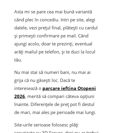
Asta mi se pare cea mai bună variantă
când plec în concediu. Intri pe site, alegi
datele, vezi prețul final, plătești cu cardul
și primești confirmare pe mail. Când
ajungi acolo, doar te prezinți, eventual
arăți mailul pe telefon, și te duci la locul
tău.
Nu mai stai să numeri bani, nu mai ai
grija că nu găsești loc. Dacă te
interesează o
parcare ieftina Otopeni
2026
, merită să compari câteva opțiuni
înainte. Diferențele de preț pot fi destul
de mari, mai ales pe perioade mai lungi.
Site-urile serioase folosesc plăți
securizate cu 3D Secure, deci nu ar trebui