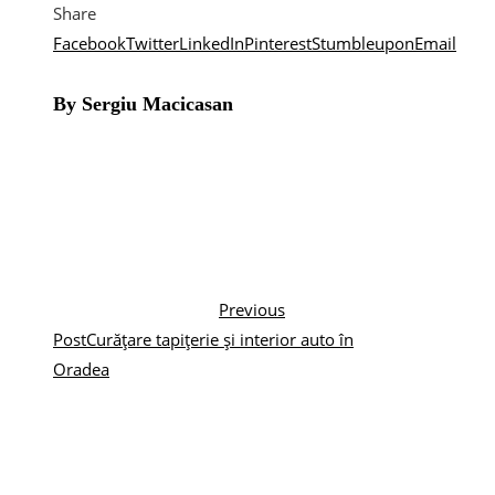
Share
Facebook
Twitter
LinkedIn
Pinterest
Stumbleupon
Email
By Sergiu Macicasan
Previous
Post
Curățare tapițerie și interior auto în
Oradea