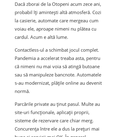
Dacă zborai de la Otopeni acum zece ani,
probabil îți amintești altă atmosferă. Cozi
la casierie, automate care mergeau cum
voiau ele, aproape nimeni nu plătea cu
cardul. Acum e altă lume.
Contactless-ul a schimbat jocul complet.
Pandemia a accelerat treaba asta, pentru
că nimeni nu mai voia să atingă butoane
sau să manipuleze bancnote. Automatele
s-au modernizat, plățile online au devenit
normă.
Parcările private au ținut pasul. Multe au
site-uri funcționale, aplicații proprii,
sisteme de rezervare care chiar merg.
Concurența între ele a dus la prețuri mai