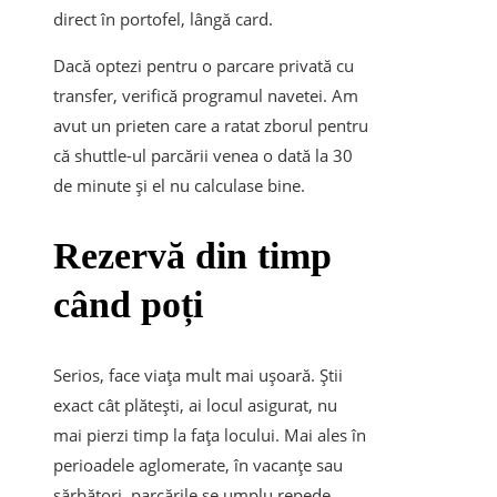
direct în portofel, lângă card.
Dacă optezi pentru o parcare privată cu
transfer, verifică programul navetei. Am
avut un prieten care a ratat zborul pentru
că shuttle-ul parcării venea o dată la 30
de minute și el nu calculase bine.
Rezervă din timp
când poți
Serios, face viața mult mai ușoară. Știi
exact cât plătești, ai locul asigurat, nu
mai pierzi timp la fața locului. Mai ales în
perioadele aglomerate, în vacanțe sau
sărbători, parcările se umplu repede.