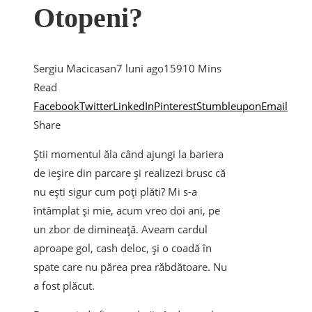
Otopeni?
Sergiu Macicasan
7 luni ago
159
10 Mins
Read
Facebook
Twitter
LinkedIn
Pinterest
Stumbleupon
Email
Share
Știi momentul ăla când ajungi la bariera
de ieșire din parcare și realizezi brusc că
nu ești sigur cum poți plăti? Mi s-a
întâmplat și mie, acum vreo doi ani, pe
un zbor de dimineață. Aveam cardul
aproape gol, cash deloc, și o coadă în
spate care nu părea prea răbdătoare. Nu
a fost plăcut.