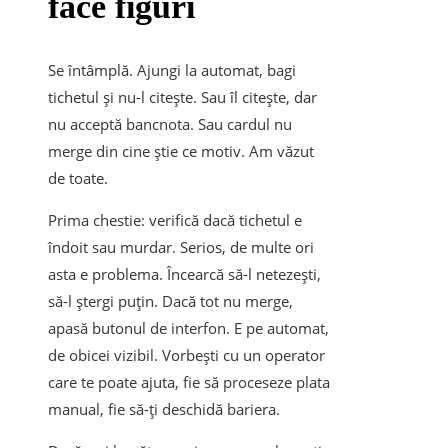
face figuri
Se întâmplă. Ajungi la automat, bagi
tichetul și nu-l citește. Sau îl citește, dar
nu acceptă bancnota. Sau cardul nu
merge din cine știe ce motiv. Am văzut
de toate.
Prima chestie: verifică dacă tichetul e
îndoit sau murdar. Serios, de multe ori
asta e problema. Încearcă să-l netezești,
să-l ștergi puțin. Dacă tot nu merge,
apasă butonul de interfon. E pe automat,
de obicei vizibil. Vorbești cu un operator
care te poate ajuta, fie să proceseze plata
manual, fie să-ți deschidă bariera.