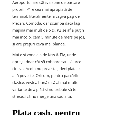
Aeroportul are câteva zone de parcare
proprii. P1 e cea mai apropiată de
terminal, literalmente la câțiva pași de
Plecări. Comodă, dar scumpă dacă lași
mașina mai mult de o zi. P2 se află puțin
mai încolo, cam 5 minute de mers pe jos,
și are prețuri ceva mai blânde.
Mai e și zona aia de Kiss & Fly, unde
oprești doar cât să coboare sau să urce
cineva. Acolo nu prea stai, deci plata e
altă poveste. Oricum, pentru parcările
clasice, vestea bună e că ai mai multe
variante de a plăti și nu trebuie să te
stresezi că nu merge una sau alta.
Plata cash, pentru