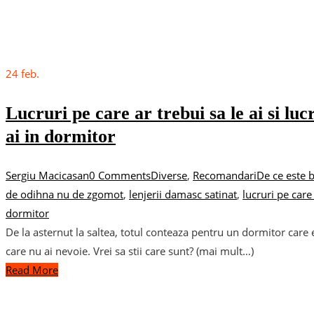
24
feb.
Lucruri pe care ar trebui sa le ai si luc
ai in dormitor
Sergiu Macicasan
0 Comments
Diverse
,
Recomandari
De ce este 
de odihna nu de zgomot
,
lenjerii damasc satinat
,
lucruri pe care
dormitor
De la asternut la saltea, totul conteaza pentru un dormitor care 
care nu ai nevoie. Vrei sa stii care sunt? (mai mult…)
Read More