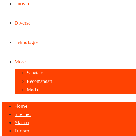
Turism
Diverse
Tehnologie
More
Sanatate
Recomandari
Moda
Home
Internet
Afaceri
Turism