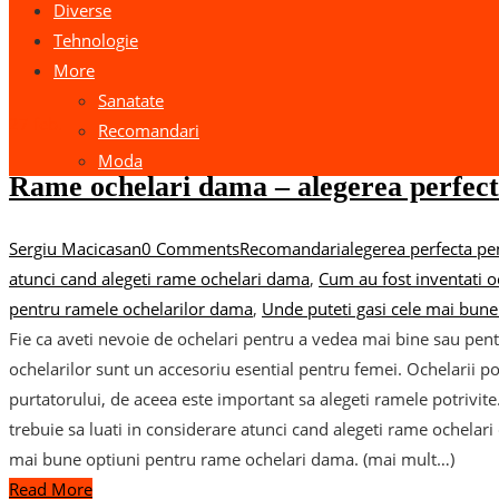
Diverse
Tehnologie
More
Sanatate
27
feb.
Recomandari
Moda
Rame ochelari dama – alegerea perfecta
Sergiu Macicasan
0 Comments
Recomandari
alegerea perfecta pen
atunci cand alegeti rame ochelari dama
,
Cum au fost inventati o
pentru ramele ochelarilor dama
,
Unde puteti gasi cele mai bun
Fie ca aveti nevoie de ochelari pentru a vedea mai bine sau pent
ochelarilor sunt un accesoriu esential pentru femei. Ochelarii pot
purtatorului, de aceea este important sa alegeti ramele potrivit
trebuie sa luati in considerare atunci cand alegeti rame ochelari
mai bune optiuni pentru rame ochelari dama. (mai mult…)
Read More