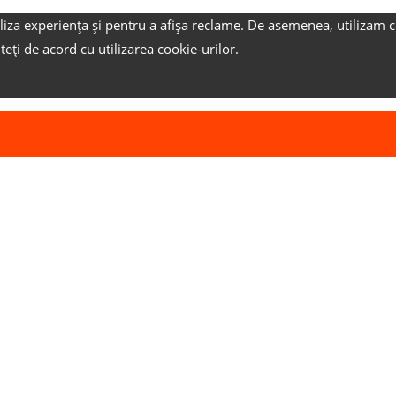
liza experiența și pentru a afișa reclame.
De asemenea, utilizam c
nteți de acord cu utilizarea cookie-urilor.