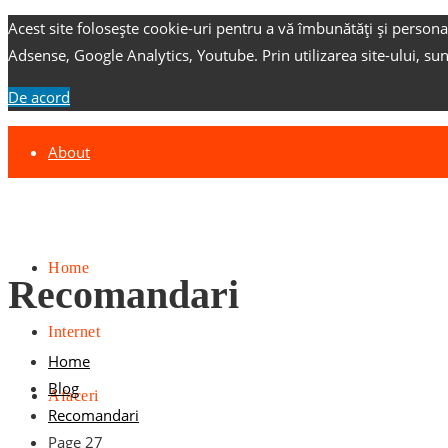
Acest site folosește cookie-uri pentru a vă îmbunătăți și persona
Adsense, Google Analytics, Youtube.
Prin utilizarea site-ului, su
De acord
About
Contact
Advertise
Home
Recomandari
Internet
Home
Blog
Afaceri
Recomandari
Page 27