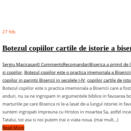
27
feb.
Botezul copiilor cartile de istorie a biser
Sergiu Macicasan
0 Comments
Recomandari
Biserica a primit de 
si copiilor
,
Botezul copiilor este o practica imemoriala a Bisericii 
copiilor in parintii Bisericii in secolele I-IV
,
copiilor cartile de isto
Botezul copiilor este o practica imemoriala a Bisericii care a fos
anduri, nu sa ne ingropam in argumentele biblice in favoarea botez
marturiile pe care Biserica ni le-a lasat de-a lungul istoriei in fa
suntem ingropati impreuna cu Hristos in moartea Sa, astfel incat
Tatalui, tot asa si noi putem trai o viata noua. (mai mult…)
Read More