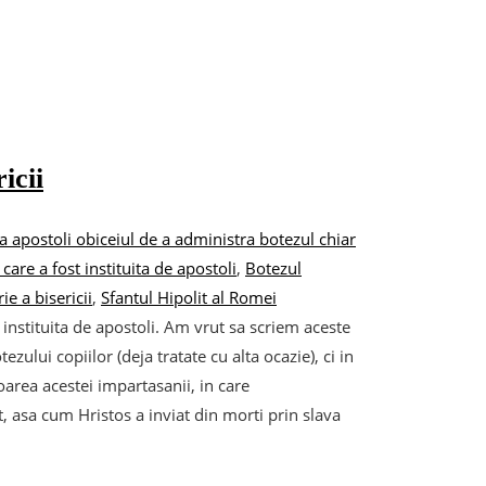
icii
la apostoli obiceiul de a administra botezul chiar
care a fost instituita de apostoli
,
Botezul
rie a bisericii
,
Sfantul Hipolit al Romei
t instituita de apostoli. Am vrut sa scriem aceste
ului copiilor (deja tratate cu alta ocazie), ci in
voarea acestei impartasanii, in care
, asa cum Hristos a inviat din morti prin slava