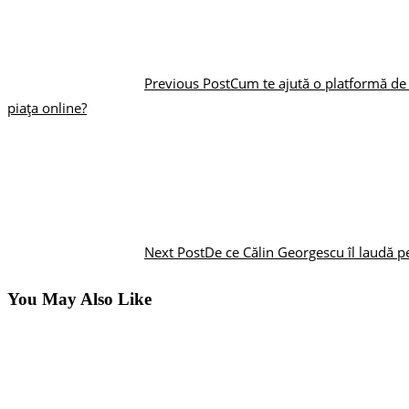
Previous Post
Cum te ajută o platformă de 
piața online?
Next Post
De ce Călin Georgescu îl laudă p
You May Also Like