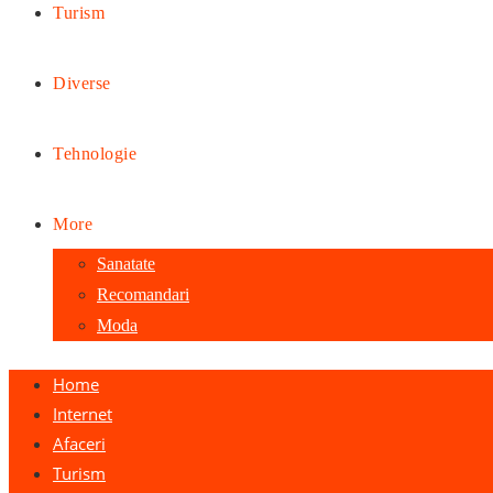
Turism
Diverse
Tehnologie
More
Sanatate
Recomandari
Moda
Home
Internet
Afaceri
Turism