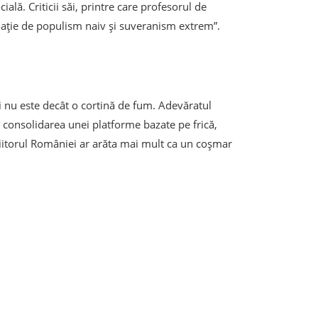
lă. Criticii săi, printre care profesorul de
inație de populism naiv și suveranism extrem”.
li nu este decât o cortină de fum. Adevăratul
consolidarea unei platforme bazate pe frică,
 viitorul României ar arăta mai mult ca un coșmar