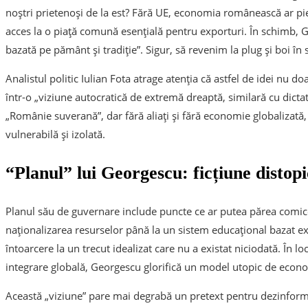
noștri prietenoși de la est? Fără UE, economia românească ar pi
acces la o piață comună esențială pentru exporturi. În schimb
bazată pe pământ și tradiție”. Sigur, să revenim la plug și boi în 
Analistul politic Iulian Fota atrage atenția că astfel de idei nu d
într-o „viziune autocratică de extremă dreaptă, similară cu dicta
„Românie suverană”, dar fără aliați și fără economie globalizată
vulnerabilă și izolată.
“Planul” lui Georgescu: ficțiune distop
Planul său de guvernare include puncte ce ar putea părea comice 
naționalizarea resurselor până la un sistem educațional bazat exc
întoarcere la un trecut idealizat care nu a existat niciodată. În l
integrare globală, Georgescu glorifică un model utopic de econo
Această „viziune” pare mai degrabă un pretext pentru dezinforma