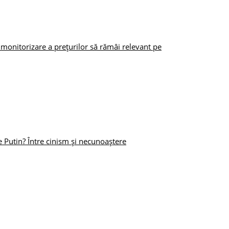
monitorizare a prețurilor să rămâi relevant pe
e Putin? Între cinism și necunoaștere