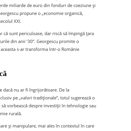
erde miliarde de euro din fonduri de coeziune și
, Georgescu propune o „economie organică,
secolul XXI.
oar că sunt periculoase, dar riscă să împingă țara
turile din anii ’30”. Georgescu promite o
, aceasta s-ar transforma într-o Românie
ică
dacă nu ar fi îngrijorătoare. De la
lusiv pe „valori tradiționale”, totul sugerează o
oc să vorbească despre investiții în tehnologie sau
mie rurală.
re și manipulare, mai ales în contextul în care