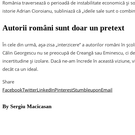
România traversează o perioadă de instabilitate economică și socia
istorie Adrian Cioroianu, subliniază că „ideile sale sunt o comb
Autorii români sunt doar un pretext
În cele din urmă, așa-zisa „interzicere” a autorilor români în șco
Călin Georgescu nu se preocupă de Creangă sau Eminescu, ci de 
incertitudine și izolare. Dacă ne-am încrede în această viziune,
decât ca un ideal.
Share
Facebook
Twitter
LinkedIn
Pinterest
Stumbleupon
Email
By Sergiu Macicasan