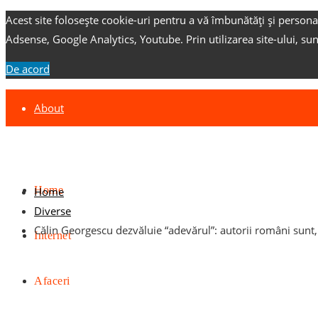
Acest site folosește cookie-uri pentru a vă îmbunătăți și persona
Adsense, Google Analytics, Youtube.
Prin utilizarea site-ului, su
De acord
About
Contact
Advertise
Home
Home
Diverse
Călin Georgescu dezvăluie “adevărul”: autorii români sunt, e
Internet
Afaceri