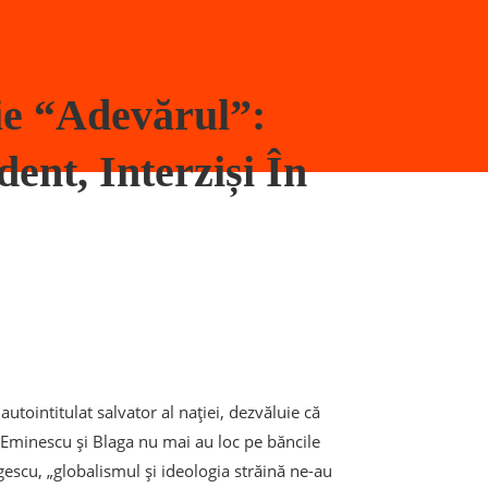
ie “adevărul”:
ent, Interziși În
autointitulat salvator al nației, dezvăluie că
gă, Eminescu și Blaga nu mai au loc pe băncile
scu, „globalismul și ideologia străină ne-au