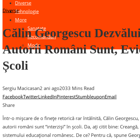
Diverse
Diverse
Tehnologie
More
Sanatate
Călin Georgescu Dezvălu
Recomandari
Moda
Autorii Români Sunt, Evid
Școli
Sergiu Macicasan
2 ani ago
203
3 Mins Read
Facebook
Twitter
LinkedIn
Pinterest
Stumbleupon
Email
Share
Într-o mișcare de o finețe retorică rar întâlnită, Călin Georgescu, 
autorii români sunt “interziși” în școli. Da, ați citit bine: Crean
sistemului educațional românesc. De ce? Pentru că, spune George