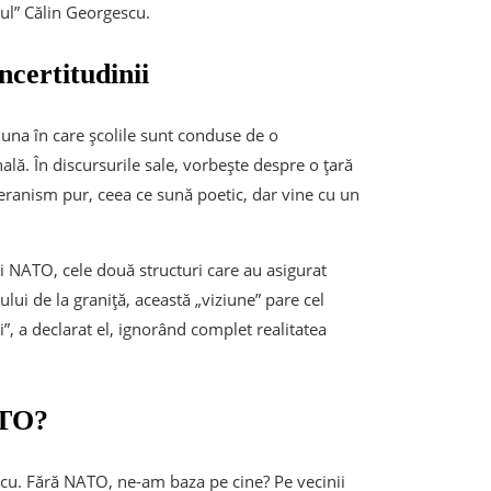
ul” Călin Georgescu.
ncertitudinii
una în care școlile sunt conduse de o
ală. În discursurile sale, vorbește despre o țară
veranism pur, ceea ce sună poetic, dar vine cu un
 NATO, cele două structuri care au asigurat
ului de la graniță, această „viziune” pare cel
 a declarat el, ignorând complet realitatea
ATO?
cu. Fără NATO, ne-am baza pe cine? Pe vecinii