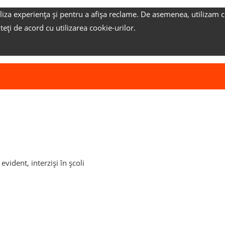
liza experiența și pentru a afișa reclame.
De asemenea, utilizam c
nteți de acord cu utilizarea cookie-urilor.
vident, interziși în școli