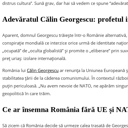
distrus cultura”. Sună grav, dar hai să vedem ce spune “adevărat
Adevăratul Călin Georgescu: profetul i
Aparent, domnul Georgescu trăiește într-o Românie alternativă, 
conspirație mondială ce interzice orice urmă de identitate națion
„ocupată” de „oculta globalistă” și promite o „eliberare” prin su
preț uriaș: izolare internațională.
România lui
Călin Georgescu
ar renunța la Uniunea Europeană și
stabilitatea țării de la căderea comunismului. În contextul război
puțin periculoasă. „Nu avem nevoie de NATO, ne apărăm singuri”,
geopolitică în care trăim.
Ce ar însemna România fără UE și N
Să zicem că România decide să urmeze calea trasată de Georges