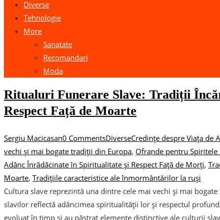
Diverse
Tehnologie
More
Sanatate
Recomandari
25
iul.
Moda
Ritualuri Funerare Slave: Tradiții Încăr
Respect Față de Moarte
Sergiu Macicasan
0 Comments
Diverse
Credințe despre Viața de 
vechi și mai bogate tradiții din Europa
,
Ofrande pentru Spiritele
Adânc Înrădăcinate în Spiritualitate și Respect Față de Morți
,
Tra
Moarte
,
Tradițiile caracteristice ale înmormântărilor la ruși
Cultura slave reprezintă una dintre cele mai vechi și mai bogate t
slavilor reflectă adâncimea spiritualității lor și respectul profund f
evoluat în timp și au păstrat elemente distinctive ale culturii sl