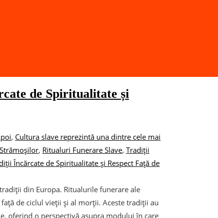
cate de Spiritualitate și
Apoi
,
Cultura slave reprezintă una dintre cele mai
 Strămoșilor
,
Ritualuri Funerare Slave
,
Tradiții
diții Încărcate de Spiritualitate și Respect Față de
radiții din Europa. Ritualurile funerare ale
ață de ciclul vieții și al morții. Aceste tradiții au
ave, oferind o perspectivă asupra modului în care