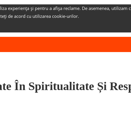
liza experiența și pentru a afișa reclame.
De asemenea, utilizam c
nteți de acord cu utilizarea cookie-urilor.
te În Spiritualitate Și Re