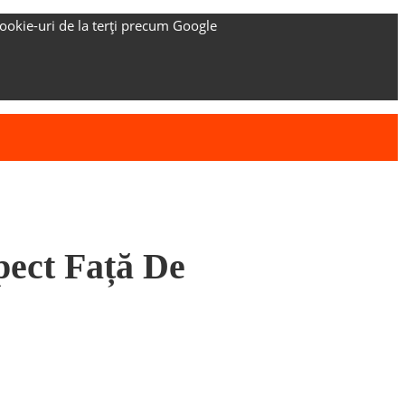
ookie-uri de la terți precum Google
spect Față De