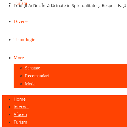
Turism
Tradiții Adânc Înrădăcinate în Spiritualitate și Respect Faț
Diverse
Tehnologie
More
Sanatate
Recomandari
Moda
Home
Internet
Afaceri
Turism