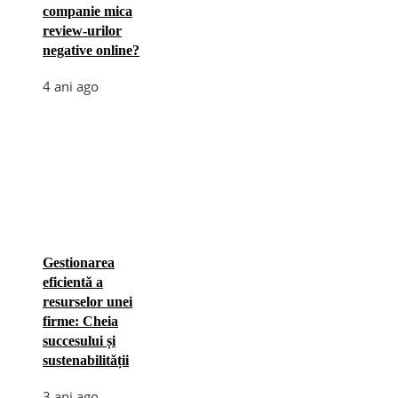
companie mica
review-urilor
negative online?
4 ani ago
Gestionarea
eficientă a
resurselor unei
firme: Cheia
succesului și
sustenabilității
3 ani ago