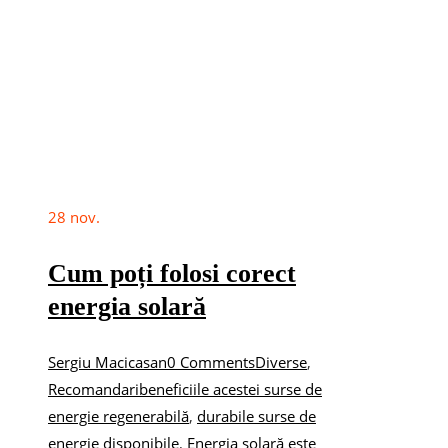
28
nov.
Cum poți folosi corect
energia solară
Sergiu Macicasan
0 Comments
Diverse
,
Recomandari
beneficiile acestei surse de
energie regenerabilă
,
durabile surse de
energie disponibile
,
Energia solară este