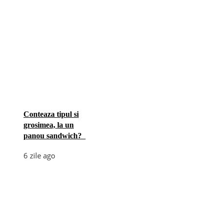
Conteaza tipul si
grosimea, la un
panou sandwich?
6 zile ago