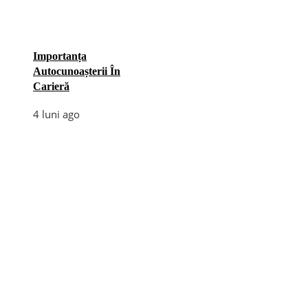
Importanța
Autocunoașterii În
Carieră
4 luni ago