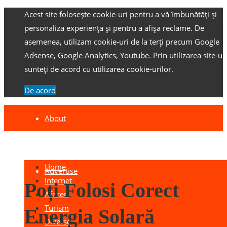
Acest site folosește cookie-uri pentru a vă îmbunătăți și
personaliza experiența și pentru a afișa reclame.
De
asemenea, utilizam cookie-uri de la terți precum Google
Adsense, Google Analytics, Youtube.
Prin utilizarea site-ulu
sunteți de acord cu utilizarea cookie-urilor.
De acord
About
Contact
Home
Advertise
Internet
Poți Folosi Corect
Afaceri
Turism
Energia Solară
Diverse