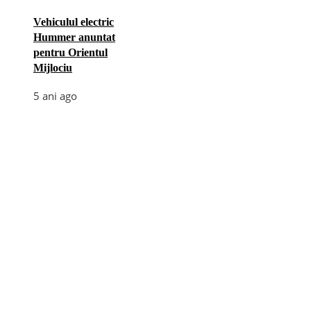
Vehiculul electric
Hummer anuntat
pentru Orientul
Mijlociu
5 ani ago
Categories
Afaceri
(110)
Diverse
(156)
E-commerce
(5)
Industrie
(4)
Internet
(18)
Moda
(28)
Recomandari
(271)
Sanatate
(60)