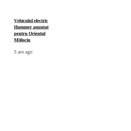
Vehiculul electric
Hummer anuntat
pentru Orientul
Mijlociu
5 ani ago
Categories
Afaceri
(110)
Diverse
(156)
E-commerce
(5)
Industrie
(4)
Internet
(18)
Moda
(28)
Recomandari
(272)