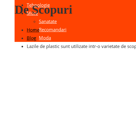
Tehnologie
De Scopuri
More
Sanatate
Recomandari
Home
Moda
Blog
Lazile de plastic sunt utilizate intr-o varietate de sco