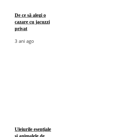
De ce să alegi o
cazare cu jacuzzi
privat
3 ani ago
Uleiurile esențiale
și animalele de