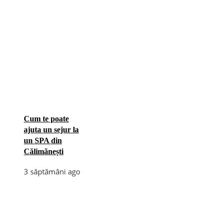
Cum te poate
ajuta un sejur la
un SPA din
Călimănești
3 săptămâni ago