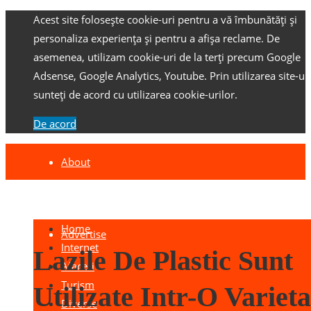
Acest site folosește cookie-uri pentru a vă îmbunătăți și
personaliza experiența și pentru a afișa reclame.
De
asemenea, utilizam cookie-uri de la terți precum Google
Adsense, Google Analytics, Youtube.
Prin utilizarea site-ulu
sunteți de acord cu utilizarea cookie-urilor.
De acord
About
Contact
Home
Advertise
Internet
Lazile De Plastic Sunt
Afaceri
Turism
Utilizate Intr-O Varieta
Diverse