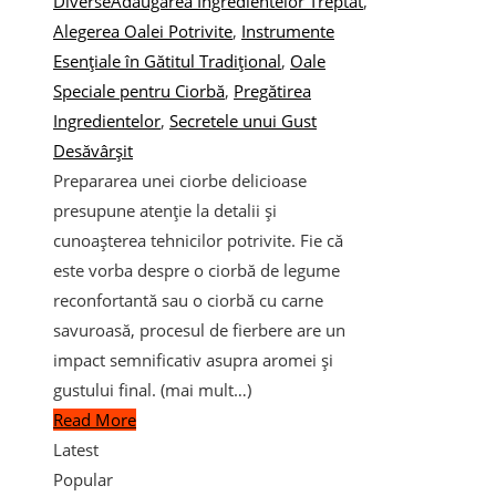
Diverse
Adăugarea Ingredientelor Treptat
,
Alegerea Oalei Potrivite
,
Instrumente
Esențiale în Gătitul Tradițional
,
Oale
Speciale pentru Ciorbă
,
Pregătirea
Ingredientelor
,
Secretele unui Gust
Desăvârșit
Prepararea unei ciorbe delicioase
presupune atenție la detalii și
cunoașterea tehnicilor potrivite. Fie că
este vorba despre o ciorbă de legume
reconfortantă sau o ciorbă cu carne
savuroasă, procesul de fierbere are un
impact semnificativ asupra aromei și
gustului final. (mai mult…)
Read More
Latest
Popular