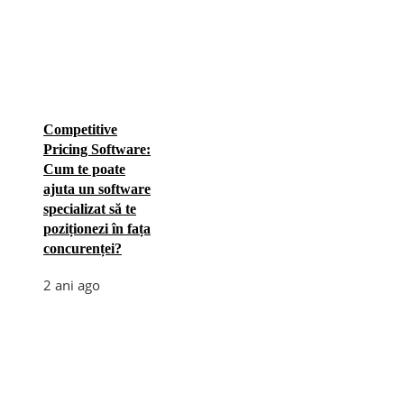
Competitive
Pricing Software:
Cum te poate
ajuta un software
specializat să te
poziționezi în fața
concurenței?
2 ani ago