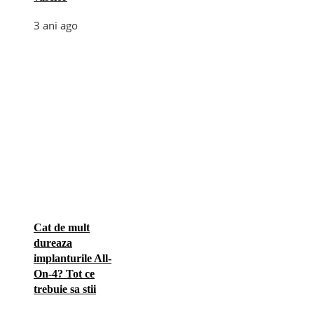
3 ani ago
Cat de mult
dureaza
implanturile All-
On-4? Tot ce
trebuie sa stii