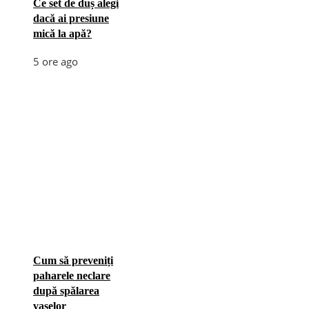
Ce set de duș alegi
dacă ai presiune
mică la apă?
5 ore ago
Cum să preveniți
paharele neclare
după spălarea
vaselor