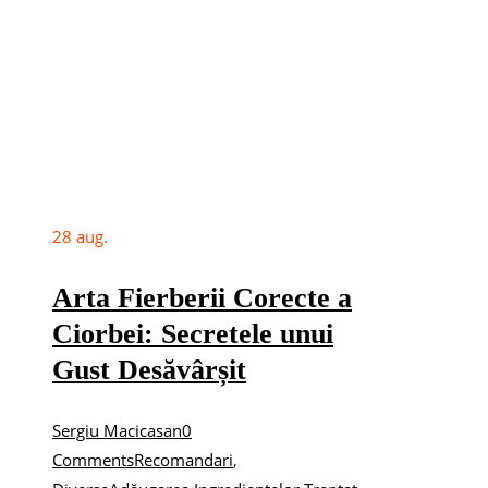
28
aug.
Arta Fierberii Corecte a
Ciorbei: Secretele unui
Gust Desăvârșit
Sergiu Macicasan
0
Comments
Recomandari
,