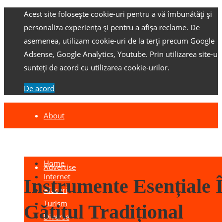
Acest site folosește cookie-uri pentru a vă îmbunătăți și
personaliza experiența și pentru a afișa reclame.
De
asemenea, utilizam cookie-uri de la terți precum Google
Adsense, Google Analytics, Youtube.
Prin utilizarea site-ulu
sunteți de acord cu utilizarea cookie-urilor.
De acord
About
Contact
Home
Advertise
Internet
Instrumente Esențiale 
Afaceri
Turism
Gătitul Tradițional
Diverse