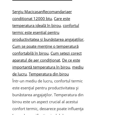
Sergiu Macicasan
Recomandari
aer
conditionat 12000 btu
,
Care este
temperatura ideală în birou
,
confortul
termic este esențial pentru
productivitatea și bunăstarea angajaților
,
Cum se poate menține o temperatură
confortabilă în birou
,
Cum setezi corect
aparatul de aer condiționat
,
De ce este
importantă temperatura în birou
,
mediu
de lucru
,
Temperatura din birou
Într-un mediu de lucru, confortul termic
este esențial pentru productivitatea și
bunăstarea angajaților. Temperatura din
birou este un aspect crucial al acestui
confort termic, deoarece poate influența