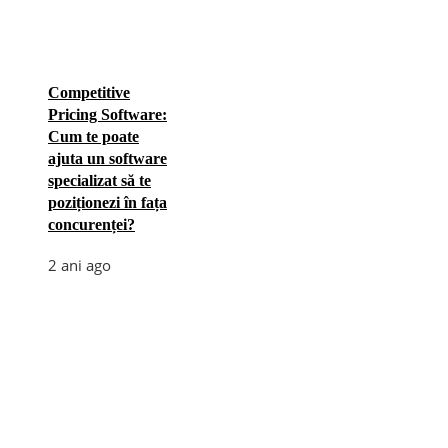
Competitive
Pricing Software:
Cum te poate
ajuta un software
specializat să te
poziționezi în fața
concurenței?
2 ani ago