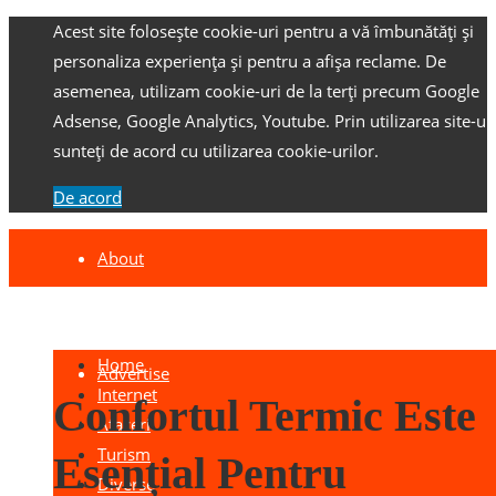
Acest site folosește cookie-uri pentru a vă îmbunătăți și
personaliza experiența și pentru a afișa reclame.
De
asemenea, utilizam cookie-uri de la terți precum Google
Adsense, Google Analytics, Youtube.
Prin utilizarea site-ulu
sunteți de acord cu utilizarea cookie-urilor.
De acord
About
Contact
Home
Advertise
Internet
Confortul Termic Este
Afaceri
Turism
Esențial Pentru
Diverse