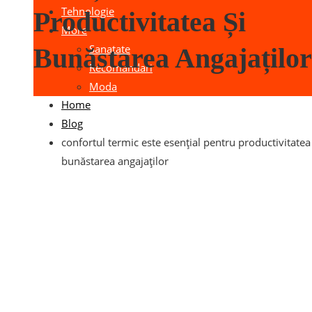
Tehnologie
Productivitatea Și
More
Sanatate
Bunăstarea Angajaților
Recomandari
Moda
Home
Blog
confortul termic este esențial pentru productivitatea 
bunăstarea angajaților