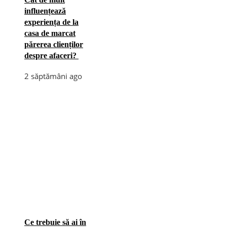
influențează
experiența de la
casa de marcat
părerea clienților
despre afaceri?
2 săptămâni ago
Ce trebuie să ai în