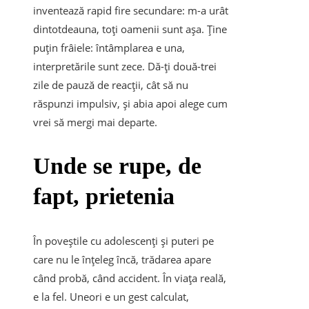
inventează rapid fire secundare: m-a urât
dintotdeauna, toți oamenii sunt așa. Ține
puțin frâiele: întâmplarea e una,
interpretările sunt zece. Dă-ți două-trei
zile de pauză de reacții, cât să nu
răspunzi impulsiv, și abia apoi alege cum
vrei să mergi mai departe.
Unde se rupe, de
fapt, prietenia
În poveștile cu adolescenți și puteri pe
care nu le înțeleg încă, trădarea apare
când probă, când accident. În viața reală,
e la fel. Uneori e un gest calculat,