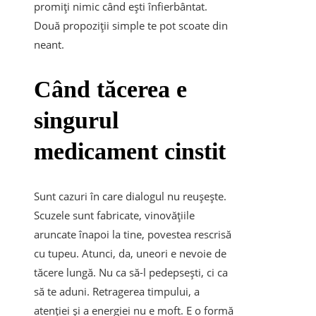
promiți nimic când ești înfierbântat.
Două propoziții simple te pot scoate din
neant.
Când tăcerea e
singurul
medicament cinstit
Sunt cazuri în care dialogul nu reușește.
Scuzele sunt fabricate, vinovățiile
aruncate înapoi la tine, povestea rescrisă
cu tupeu. Atunci, da, uneori e nevoie de
tăcere lungă. Nu ca să-l pedepsești, ci ca
să te aduni. Retragerea timpului, a
atenției și a energiei nu e moft. E o formă