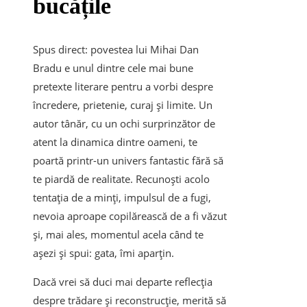
bucățile
Spus direct: povestea lui Mihai Dan
Bradu e unul dintre cele mai bune
pretexte literare pentru a vorbi despre
încredere, prietenie, curaj și limite. Un
autor tânăr, cu un ochi surprinzător de
atent la dinamica dintre oameni, te
poartă printr-un univers fantastic fără să
te piardă de realitate. Recunoști acolo
tentația de a minți, impulsul de a fugi,
nevoia aproape copilărească de a fi văzut
și, mai ales, momentul acela când te
așezi și spui: gata, îmi aparțin.
Dacă vrei să duci mai departe reflecția
despre trădare și reconstrucție, merită să