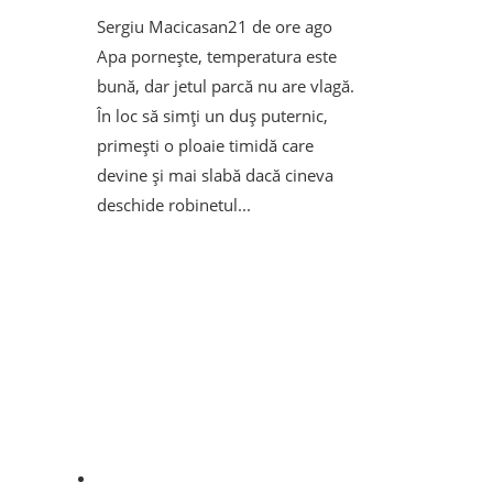
Sergiu Macicasan
21 de ore ago
Apa pornește, temperatura este
bună, dar jetul parcă nu are vlagă.
În loc să simți un duș puternic,
primești o ploaie timidă care
devine și mai slabă dacă cineva
deschide robinetul...