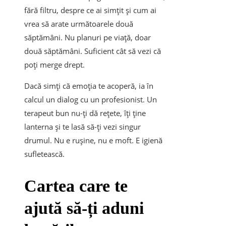
fără filtru, despre ce ai simțit și cum ai
vrea să arate următoarele două
săptămâni. Nu planuri pe viață, doar
două săptămâni. Suficient cât să vezi că
poți merge drept.
Dacă simți că emoția te acoperă, ia în
calcul un dialog cu un profesionist. Un
terapeut bun nu-ți dă rețete, îți ține
lanterna și te lasă să-ți vezi singur
drumul. Nu e rușine, nu e moft. E igienă
sufletească.
Cartea care te
ajută să-ți aduni