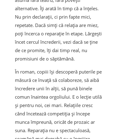
asumă fără teatru, fără povești
alternative. Îți arată în timp că a înțeles.
Nu prin declarații, ci prin fapte mici,
repetate. Dacă simți că relația are miez,
poți încerca o reparație în etape. Lărgești
încet cercul încrederii, vezi dacă se ține
de ce promite, îți dai timp real, nu
promisiuni de o săptămână.
În roman, copiii își descoperă puterile pe
măsură ce învață să colaboreze, să aibă
încredere unii în alții, să pună binele
comun înaintea orgoliului. E o lecție utilă
și pentru noi, cei mari. Relațiile cresc
când încetează competiția și începe
munca împreună, oricât de prozaic ar
suna. Reparația nu e spectaculoasă,
seamănă mai degrabă cu o îngrijire