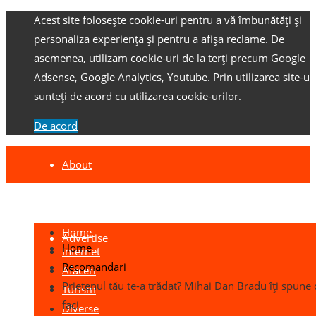
Acest site folosește cookie-uri pentru a vă îmbunătăți și
personaliza experiența și pentru a afișa reclame.
De
asemenea, utilizam cookie-uri de la terți precum Google
Adsense, Google Analytics, Youtube.
Prin utilizarea site-ulu
sunteți de acord cu utilizarea cookie-urilor.
De acord
About
Contact
Home
Advertise
Home
Internet
Recomandari
Afaceri
Prietenul tău te-a trădat? Mihai Dan Bradu îți spune 
Turism
faci
Diverse