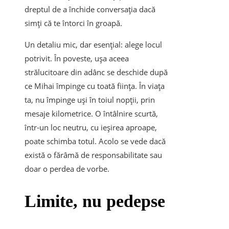
dreptul de a închide conversația dacă
simți că te întorci în groapă.
Un detaliu mic, dar esențial: alege locul
potrivit. În poveste, ușa aceea
strălucitoare din adânc se deschide după
ce Mihai împinge cu toată ființa. În viața
ta, nu împinge uși în toiul nopții, prin
mesaje kilometrice. O întâlnire scurtă,
într-un loc neutru, cu ieșirea aproape,
poate schimba totul. Acolo se vede dacă
există o fărâmă de responsabilitate sau
doar o perdea de vorbe.
Limite, nu pedepse