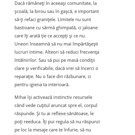
Dacă rămâneți în aceeași comunitate, la
școală, la birou sau în gașcă, e important
să-ți refaci granițele. Limitele nu sunt
bastioane cu sârmă ghimpată, ci jaloane
care îți arată ție ce accepți și ce nu.
Uneori înseamnă să nu mai împărtășești
lucruri intime. Alteori să reduci frecvența
întâlnirilor. Sau să pui pe masă condiții
clare și verificabile, dacă vrei să încerci o
reparație. Nu o face din răzbunare, ci
pentru igiena ta interioară.
Mihai își activează instinctiv resursele
când vede cuțitul aruncat spre el, corpul
răspunde. Și tu ai reflexe sănătoase, le
poți reeduca. Îți pui regula să nu răspunzi
pe loc la mesaje care te înfurie, să nu