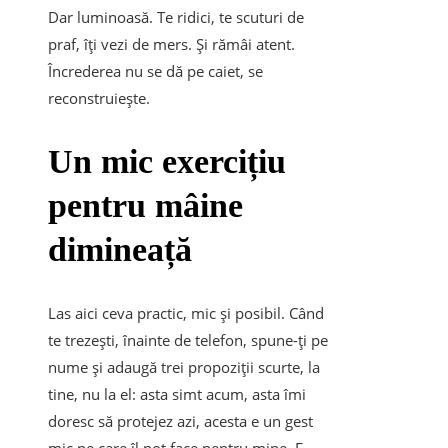
Dar luminoasă. Te ridici, te scuturi de
praf, îți vezi de mers. Și rămâi atent.
Încrederea nu se dă pe caiet, se
reconstruiește.
Un mic exercițiu
pentru mâine
dimineață
Las aici ceva practic, mic și posibil. Când
te trezești, înainte de telefon, spune-ți pe
nume și adaugă trei propoziții scurte, la
tine, nu la el: asta simt acum, asta îmi
doresc să protejez azi, acesta e un gest