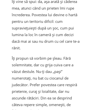
îți vine să spui: da, așa arată și căderea
mea, atunci când un prieten îmi rupe
încrederea. Povestea lui devine o hartă
pentru un teritoriu dificil: cum
supraviețuiești după un șoc, cum pui
lumina la loc în cameră și cum decizi
dacă mai ai sau nu drum cu cel care te-a
rănit.
Îți propun să vorbim pe șleau. Fără
solemnitate, dar cu grija cuiva care a
văzut destule. Nu-ți dau „pași”
numerotați, nu bat cu ciocanul de
judecător. Prefer povestea care respiră
prietenie, curaj și loialitate, dar nu
ascunde rătăciri. Din ea se desprind
câteva repere simple, omenești, de