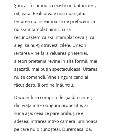
Știu, ar fi comod să existe un buton: iert,
uit, gata. Realitatea e mai nuanțată.
Iertarea nu înseamnă să ne prefacem că
nu s-a întâmplat nimic, ci să
recunoaștem că s-a întâmplat ceva și că
alegi să nu-ți otrăvești zilele. Uneori
iertarea vine fără reluarea prieteniei,
alteori prietenia revine în altă formă, mai
așezată, mai puțin spectaculoasă. Uitarea
nu se comandă. Vine singură când ai
făcut destulă ordine înăuntru.
Dacă ar fi să comprim lecția din carte și
din viață într-o singură propoziție, ar
suna așa: ceea ce pare prăbușire e,
adesea, intrarea într-o cameră luminoasă
pe care nu o cunoșteai. Dureroasă, da.