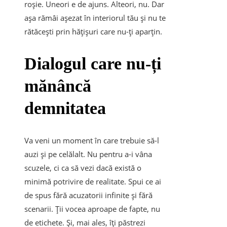
roșie. Uneori e de ajuns. Alteori, nu. Dar
așa rămâi așezat în interiorul tău și nu te
rătăcești prin hățișuri care nu-ți aparțin.
Dialogul care nu-ți
mănâncă
demnitatea
Va veni un moment în care trebuie să-l
auzi și pe celălalt. Nu pentru a-i vâna
scuzele, ci ca să vezi dacă există o
minimă potrivire de realitate. Spui ce ai
de spus fără acuzatorii infinite și fără
scenarii. Ții vocea aproape de fapte, nu
de etichete. Și, mai ales, îți păstrezi