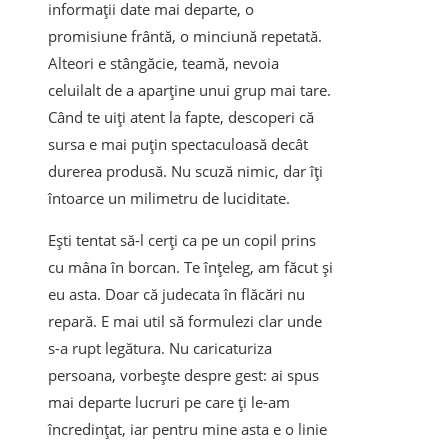
informații date mai departe, o
promisiune frântă, o minciună repetată.
Alteori e stângăcie, teamă, nevoia
celuilalt de a aparține unui grup mai tare.
Când te uiți atent la fapte, descoperi că
sursa e mai puțin spectaculoasă decât
durerea produsă. Nu scuză nimic, dar îți
întoarce un milimetru de luciditate.
Ești tentat să-l cerți ca pe un copil prins
cu mâna în borcan. Te înțeleg, am făcut și
eu asta. Doar că judecata în flăcări nu
repară. E mai util să formulezi clar unde
s-a rupt legătura. Nu caricaturiza
persoana, vorbește despre gest: ai spus
mai departe lucruri pe care ți le-am
încredințat, iar pentru mine asta e o linie