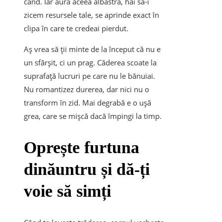
când. Iar aura aceea albastră, hai să-i
zicem resursele tale, se aprinde exact în
clipa în care te credeai pierdut.
Aș vrea să ții minte de la început că nu e
un sfârșit, ci un prag. Căderea scoate la
suprafață lucruri pe care nu le bănuiai.
Nu romantizez durerea, dar nici nu o
transform în zid. Mai degrabă e o ușă
grea, care se mișcă dacă împingi la timp.
Oprește furtuna
dinăuntru și dă-ți
voie să simți