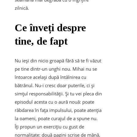
zilnică.
Ce înveți despre
tine, de fapt
Nu ieși din nicio groapă fără să te fi văzut
pe tine dintr-un unghi nou. Mihai nu se
întoarce același după întâlnirea cu
bătrânul. Nu-i cresc doar puterile, ci și
simțul responsabilității. Și tu vei pleca din
episodul acesta cu o aură nouă: poate
răbdarea în fața impulsului, poate atenția
la oameni, poate curajul de a spune nu.
Îți propun un exercițiu cu gust de
normalitate: două pagini scrise de mână,