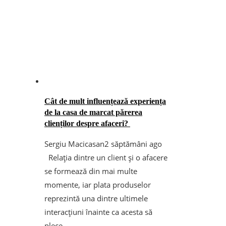
Cât de mult influențează experiența
de la casa de marcat părerea
clienților despre afaceri?
Sergiu Macicasan
2 săptămâni ago
Relația dintre un client și o afacere
se formează din mai multe
momente, iar plata produselor
reprezintă una dintre ultimele
interacțiuni înainte ca acesta să
plece ...