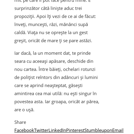
mic pe care îl pot face pentru mine. E
surprinzător câtă liniște aduc trei
propoziții. Apoi îți vezi de ce ai de făcut:
înveți, muncești, râzi, mănânci supă
caldă. Viața nu se oprește la un gest
greșit, oricât de mare ți se pare astăzi.
Iar dacă, la un moment dat, te prinde
seara cu aceeași apăsare, deschide din
nou cartea. Între băieți, ochelari rotunzi
de polițist reîntors din adâncuri și lumini
care se aprind neașteptat, găsești
amintirea cea mai utilă: nu ești singur în
povestea asta. Iar groapa, oricât ar părea,
are o ușă.
Share
Facebook
Twitter
LinkedIn
Pinterest
Stumbleupon
Email