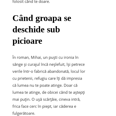
folosit când te doare.
Când groapa se
deschide sub
picioare
În roman, Mihai, un puști cu ironia în
sânge și curajul încă neșlefuit, își petrece
verile într-o fabrică abandonată, locul lor
cu prietenii, refugiu care îți dă impresia
că lumea nu te poate atinge. Doar că
lumea te atinge, de obicei când te aștepți
mai puțin. O ușă scârțâie, cineva intră,
frica face cerc în piept, iar căderea e
fulgerătoare.