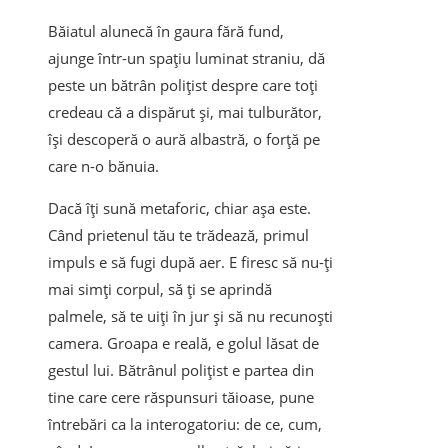
Băiatul alunecă în gaura fără fund,
ajunge într-un spațiu luminat straniu, dă
peste un bătrân polițist despre care toți
credeau că a dispărut și, mai tulburător,
își descoperă o aură albastră, o forță pe
care n-o bănuia.
Dacă îți sună metaforic, chiar așa este.
Când prietenul tău te trădează, primul
impuls e să fugi după aer. E firesc să nu-ți
mai simți corpul, să ți se aprindă
palmele, să te uiți în jur și să nu recunoști
camera. Groapa e reală, e golul lăsat de
gestul lui. Bătrânul polițist e partea din
tine care cere răspunsuri tăioase, pune
întrebări ca la interogatoriu: de ce, cum,