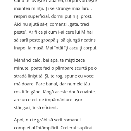
Când te lovește trădarea, corpul vorbește
înaintea minții. Ți se strânge maxilarul,
respiri superficial, dormi puțin și prost.
Aici nu ajută să-ți comanzi „gata, treci
peste”. Ar fi ca și cum i-ai cere lui Mihai
să sară peste groapă și să ajungă neatins
înapoi la masă. Mai întâi îți asculți corpul.
Mănânci cald, bei apă, te miști zece
minute, poate faci o plimbare scurtă pe o
stradă liniștită. Și, te rog, spune cu voce:
mă doare. Pare banal, dar numele tău
rostit în gând, lângă aceste două cuvinte,
are un efect de împământare ușor
stângaci, însă eficient.
Apoi, nu te grăbi să scrii romanul
complet al întâmplării. Creierul supărat