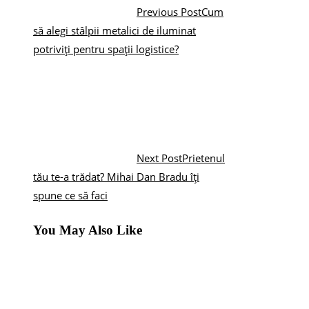
Previous Post
Cum
să alegi stâlpii metalici de iluminat
potriviți pentru spații logistice?
Next Post
Prietenul
tău te-a trădat? Mihai Dan Bradu îți
spune ce să faci
You May Also Like