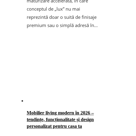
maturizare accelerată, în care
conceptul de „lux” nu mai
reprezintă doar o suită de finisaje
premium sau o simplă adresă în...
Mobilier living modern în 2026 –
tendințe, funcționalitate și design
personalizat pentru casa ta