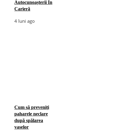
Autocunoașterii În
Carieră
4 luni ago
Cum să preveniți
paharele neclare
după spălarea
vaselor