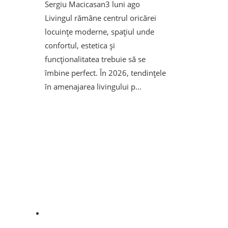
Sergiu Macicasan
3 luni ago
Livingul rămâne centrul oricărei
locuințe moderne, spațiul unde
confortul, estetica și
funcționalitatea trebuie să se
îmbine perfect. În 2026, tendințele
în amenajarea livingului p...