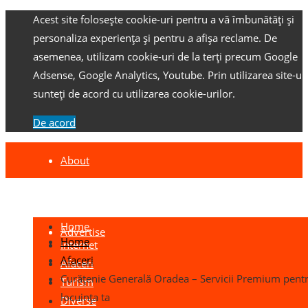
Acest site folosește cookie-uri pentru a vă îmbunătăți și
personaliza experiența și pentru a afișa reclame.
De
asemenea, utilizam cookie-uri de la terți precum Google
Adsense, Google Analytics, Youtube.
Prin utilizarea site-ulu
sunteți de acord cu utilizarea cookie-urilor.
De acord
About
Contact
Home
Advertise
Home
Internet
Afaceri
Afaceri
Curățenie Generală Oradea – Servicii Premium pent
Turism
locuința ta
Diverse