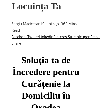
Locuința Ta
Sergiu Macicasan
10 luni ago
136
2 Mins
Read
Facebook
Twitter
LinkedIn
Pinterest
Stumbleupon
Email
Share
Soluția ta de
Încredere pentru
Curățenie la
Domiciliu în
Oradea