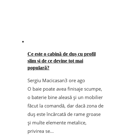
Ce este o cabină de duș cu profil
slim și de ce devine tot mai
populară?
Sergiu Macicasan
3 ore ago
O baie poate avea finisaje scumpe,
o baterie bine aleasă și un mobilier
făcut la comandă, dar dacă zona de
duș este încărcată de rame groase
și multe elemente metalice,
privirea se...