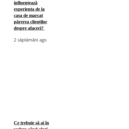
influențează
experiența de la
casa de marcat
părerea clienților
despre afaceri?
2 săptămâni ago
Ce trebuie să ai în