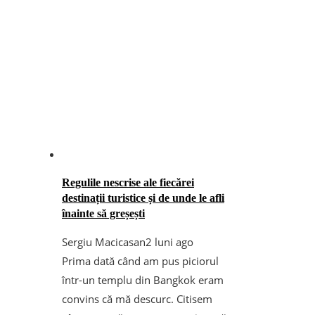
Regulile nescrise ale fiecărei
destinații turistice și de unde le afli
înainte să greșești
Sergiu Macicasan
2 luni ago
Prima dată când am pus piciorul
într-un templu din Bangkok eram
convins că mă descurc. Citisem