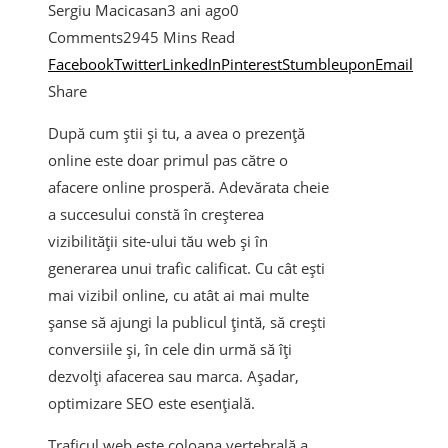
Sergiu Macicasan
3 ani ago
0
Comments
294
5 Mins Read
Facebook
Twitter
LinkedIn
Pinterest
Stumbleupon
Email
Share
După cum știi și tu, a avea o prezență
online este doar primul pas către o
afacere online prosperă. Adevărata cheie
a succesului constă în creșterea
vizibilității site-ului tău web și în
generarea unui trafic calificat. Cu cât ești
mai vizibil online, cu atât ai mai multe
șanse să ajungi la publicul țintă, să crești
conversiile și, în cele din urmă să îți
dezvolți afacerea sau marca. Așadar,
optimizare SEO este esențială.
Traficul web este coloana vertebrală a