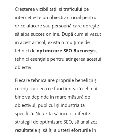
Creșterea vizibilității și traficului pe
internet este un obiectiv crucial pentru
orice afacere sau persoană care dorește
să aibă succes online. După cum ai văzut
în acest articol, există o mulțime de
tehnici de
optimizare SEO București
,
tehnici esențiale pentru atingerea acestui
obiectiv.
Fiecare tehnică are propriile beneficii și
cerințe iar ceea ce funcționează cel mai
bine va depinde în mare măsură de
obiectivul, publicul și industria ta
specifică. Nu ezita să încerci diferite
strategii de optimizare SEO, să analizezi
rezultatele și să îți ajustezi eforturile în