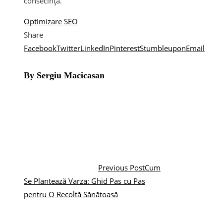
consecință.
Optimizare SEO
Share
Facebook
Twitter
LinkedIn
Pinterest
Stumbleupon
Email
By Sergiu Macicasan
Previous Post
Cum
Se Plantează Varza: Ghid Pas cu Pas
pentru O Recoltă Sănătoasă