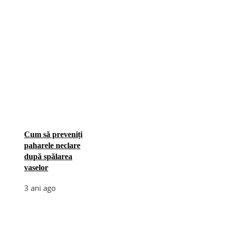
Cum să preveniți
paharele neclare
după spălarea
vaselor
3 ani ago