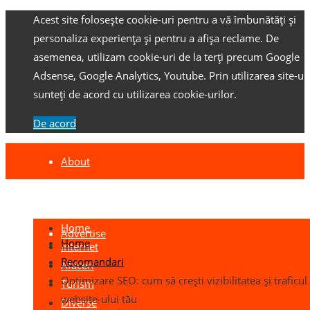
Acest site folosește cookie-uri pentru a vă îmbunătăți și
personaliza experiența și pentru a afișa reclame.
De
asemenea, utilizam cookie-uri de la terți precum Google
Adsense, Google Analytics, Youtube.
Prin utilizarea site-ulu
sunteți de acord cu utilizarea cookie-urilor.
De acord
About
Contact
Home
Advertise
Home
Internet
Recomandari
Afaceri
Optimizare SEO: cum să crești vizibilitatea și traficul
Turism
website-ului tău
Diverse