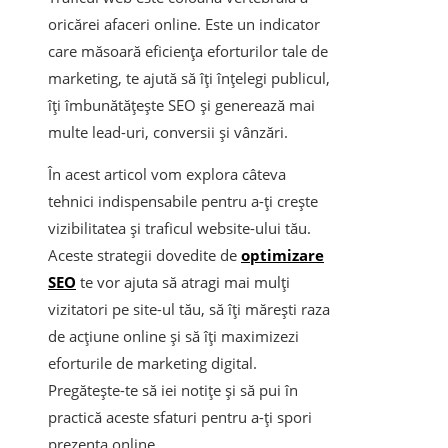
oricărei afaceri online. Este un indicator
care măsoară eficiența eforturilor tale de
marketing, te ajută să îți înțelegi publicul,
îți îmbunătățește SEO și generează mai
multe lead-uri, conversii și vânzări.
În acest articol vom explora câteva
tehnici indispensabile pentru a-ți crește
vizibilitatea și traficul website-ului tău.
Aceste strategii dovedite de
optimizare
SEO
te vor ajuta să atragi mai mulți
vizitatori pe site-ul tău, să îți mărești raza
de acțiune online și să îți maximizezi
eforturile de marketing digital.
Pregătește-te să iei notițe și să pui în
practică aceste sfaturi pentru a-ți spori
prezența online.