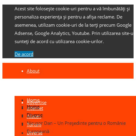
Acest site folosește cookie-uri pentru a vă îmbunătăți și
personaliza experiența și pentru a afișa reclame.
De
asemenea, utilizam cookie-uri de la terți precum Google
Adsense, Google Analytics, Youtube.
Prin utilizarea site-ulu
sunteți de acord cu utilizarea cookie-urilor.
De acord
About
Contact
Home
Advertise
Home
Internet
Diverse
Afaceri
Nicuşor Dan – Un Preşedinte pentru o Românie
Turism
Europeană
Diverse