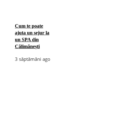
Cum te poate
ajuta un sejur la
un SPA din
Călimănești
3 săptămâni ago