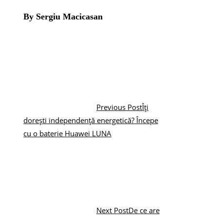
By Sergiu Macicasan
Previous Post
Îți
dorești independență energetică? Începe
cu o baterie Huawei LUNA
Next Post
De ce are