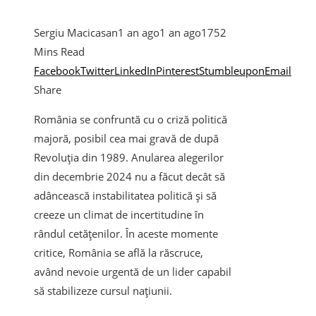
Sergiu Macicasan
1 an ago
1 an ago
175
2
Mins Read
Facebook
Twitter
LinkedIn
Pinterest
Stumbleupon
Email
Share
România se confruntă cu o criză politică
majoră, posibil cea mai gravă de după
Revoluţia din 1989. Anularea alegerilor
din decembrie 2024 nu a făcut decât să
adâncească instabilitatea politică şi să
creeze un climat de incertitudine în
rândul cetăţenilor. În aceste momente
critice, România se află la răscruce,
având nevoie urgentă de un lider capabil
să stabilizeze cursul naţiunii.