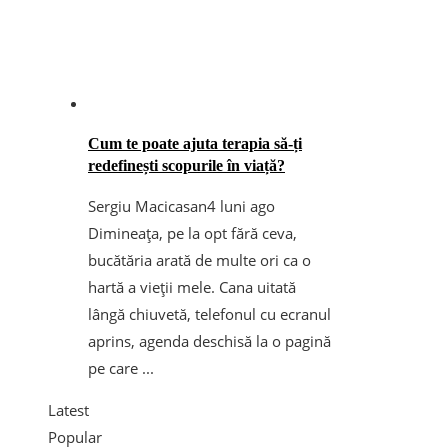
Cum te poate ajuta terapia să-ți
redefinești scopurile în viață?
Sergiu Macicasan
4 luni ago
Dimineața, pe la opt fără ceva,
bucătăria arată de multe ori ca o
hartă a vieții mele. Cana uitată
lângă chiuvetă, telefonul cu ecranul
aprins, agenda deschisă la o pagină
pe care ...
Latest
Popular