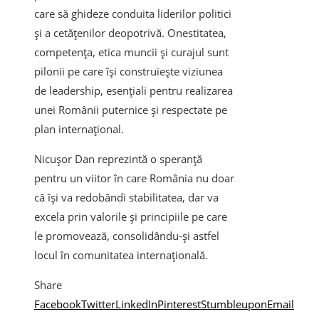
care să ghideze conduita liderilor politici
şi a cetăţenilor deopotrivă. Onestitatea,
competenţa, etica muncii şi curajul sunt
pilonii pe care îşi construieşte viziunea
de leadership, esenţiali pentru realizarea
unei Românii puternice şi respectate pe
plan internaţional.
Nicuşor Dan reprezintă o speranţă
pentru un viitor în care România nu doar
că îşi va redobândi stabilitatea, dar va
excela prin valorile şi principiile pe care
le promovează, consolidându-şi astfel
locul în comunitatea internaţională.
Share
Facebook
Twitter
LinkedIn
Pinterest
Stumbleupon
Email