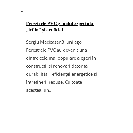
Ferestrele PVC și mitul aspectului
„ieftin” și artificial
Sergiu Macicasan
3 luni ago
Ferestrele PVC au devenit una
dintre cele mai populare alegeri în
construcții și renovări datorită
durabilității, eficienței energetice și
întreținerii reduse. Cu toate
acestea, un...