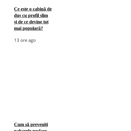
Ce este o cabină de
duș cu profil slim
și de ce devine tot
mai populară?
13 ore ago
Cum să preveniți
paharele neclare