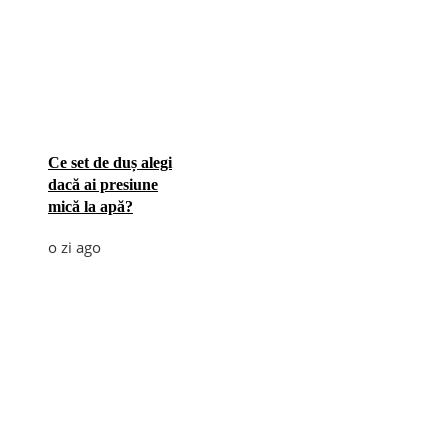
Ce set de duș alegi
dacă ai presiune
mică la apă?
o zi ago