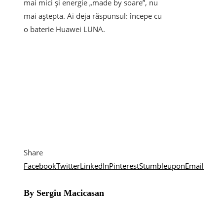
mai mici și energie „made by soare”, nu
mai aștepta. Ai deja răspunsul: începe cu
o baterie Huawei LUNA.
Share
Facebook
Twitter
LinkedIn
Pinterest
Stumbleupon
Email
By Sergiu Macicasan