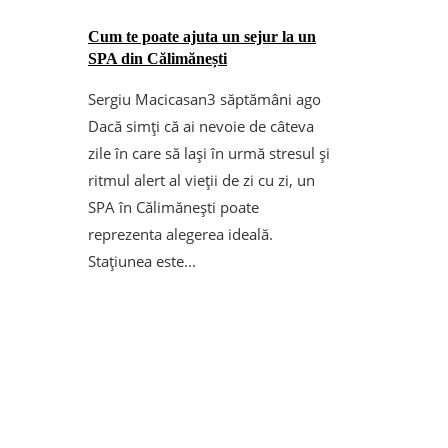
Cum te poate ajuta un sejur la un
SPA din Călimănești
Sergiu Macicasan
3 săptămâni ago
Dacă simți că ai nevoie de câteva
zile în care să lași în urmă stresul și
ritmul alert al vieții de zi cu zi, un
SPA în Călimănești poate
reprezenta alegerea ideală.
Stațiunea este...