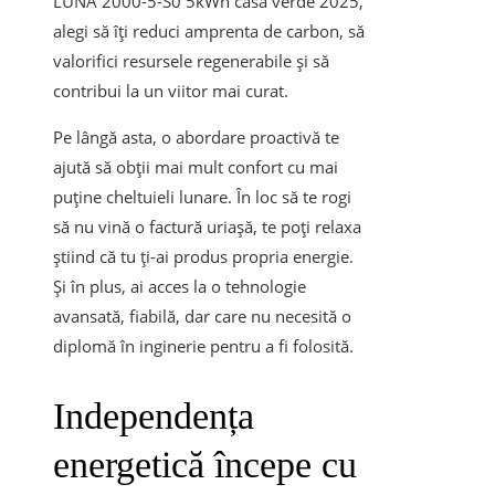
LUNA 2000-5-S0 5kWh casa verde 2025,
alegi să îți reduci amprenta de carbon, să
valorifici resursele regenerabile și să
contribui la un viitor mai curat.
Pe lângă asta, o abordare proactivă te
ajută să obții mai mult confort cu mai
puține cheltuieli lunare. În loc să te rogi
să nu vină o factură uriașă, te poți relaxa
știind că tu ți-ai produs propria energie.
Și în plus, ai acces la o tehnologie
avansată, fiabilă, dar care nu necesită o
diplomă în inginerie pentru a fi folosită.
Independența
energetică începe cu