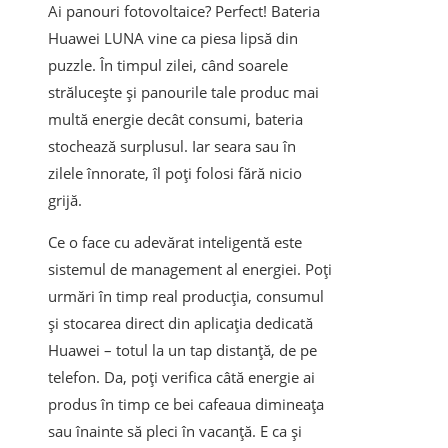
Ai panouri fotovoltaice? Perfect! Bateria
Huawei LUNA vine ca piesa lipsă din
puzzle. În timpul zilei, când soarele
strălucește și panourile tale produc mai
multă energie decât consumi, bateria
stochează surplusul. Iar seara sau în
zilele înnorate, îl poți folosi fără nicio
grijă.
Ce o face cu adevărat inteligentă este
sistemul de management al energiei. Poți
urmări în timp real producția, consumul
și stocarea direct din aplicația dedicată
Huawei – totul la un tap distanță, de pe
telefon. Da, poți verifica câtă energie ai
produs în timp ce bei cafeaua dimineața
sau înainte să pleci în vacanță. E ca și