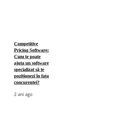
Competitive
Pricing Software:
Cum te poate
ajuta un software
specializat să te
poziționezi în fața
concurenței?
2 ani ago