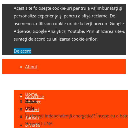
Acest site folosește cookie-uri pentru a vă îmbunătăți și
personaliza experiența și pentru a afișa reclame.
De
asemenea, utilizam cookie-uri de la terți precum Google
Adsense, Google Analytics, Youtube.
Prin utilizarea site-ulu
sunteți de acord cu utilizarea cookie-urilor.
De acord
About
Contact
Home
Advertise
Home
Internet
Utile
Afaceri
Îți dorești independență energetică? Începe cu o bate
Turism
Huawei LUNA
Diverse