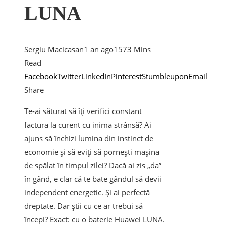
LUNA
Sergiu Macicasan
1 an ago
157
3 Mins
Read
Facebook
Twitter
LinkedIn
Pinterest
Stumbleupon
Email
Share
Te-ai săturat să îți verifici constant
factura la curent cu inima strânsă? Ai
ajuns să închizi lumina din instinct de
economie și să eviți să pornești mașina
de spălat în timpul zilei? Dacă ai zis „da”
în gând, e clar că te bate gândul să devii
independent energetic. Și ai perfectă
dreptate. Dar știi cu ce ar trebui să
începi? Exact: cu o baterie Huawei LUNA.