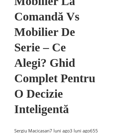
Mobilier La
Comandă Vs
Mobilier De
Serie – Ce
Alegi? Ghid
Complet Pentru
O Decizie
Inteligentă
Sergiu Macicasan
7 luni ago
3 luni ago
65
5