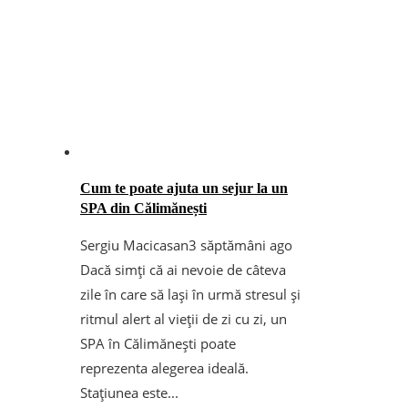
Cum te poate ajuta un sejur la un
SPA din Călimănești
Sergiu Macicasan
3 săptămâni ago
Dacă simți că ai nevoie de câteva
zile în care să lași în urmă stresul și
ritmul alert al vieții de zi cu zi, un
SPA în Călimănești poate
reprezenta alegerea ideală.
Stațiunea este...