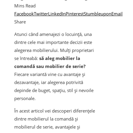
Mins Read
Facebook
Twitter
LinkedIn
Pinterest
Stumbleupon
Email
Share
Atunci când amenajezi o locuință, una
dintre cele mai importante decizii este
alegerea mobilierului. Mulți proprietari
se întreabă:
să aleg mobilier la
comandă sau mobilier de serie?
Fiecare variantă vine cu avantaje și
dezavantaje, iar alegerea potrivită
depinde de buget, spațiu, stil și nevoile
personale.
În acest articol vei descoperi diferențele
dintre mobilierul la comandă și
mobilierul de serie, avantajele și