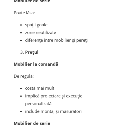
Mobilier de serie
Poate lăsa:
spații goale
zone neutilizate
diferențe între mobilier și pereți
Prețul
Mobilier la comandă
De regulă:
costă mai mult
implică proiectare și execuție
personalizată
include montaj și măsurători
Mobilier de serie