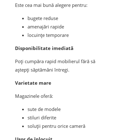
Este cea mai bună alegere pentru:
bugete reduse
amenajări rapide
locuințe temporare
Disponibilitate imediată
Poți cumpăra rapid mobilierul fără să
aștepți săptămâni întregi.
Varietate mare
Magazinele oferă:
sute de modele
stiluri diferite
soluții pentru orice cameră
Ușor de înlocuit