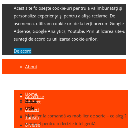
Acest site folosește cookie-uri pentru a vă îmbunătăți și
personaliza experiența și pentru a afișa reclame.
De
asemenea, utilizam cookie-uri de la terți precum Google
Adsense, Google Analytics, Youtube.
Prin utilizarea site-ulu
sunteți de acord cu utilizarea cookie-urilor.
De acord
About
Contact
Home
Advertise
Home
Internet
Utile
Afaceri
Mobilier la comandă vs mobilier de serie – ce alegi?
Turism
complet pentru o decizie inteligentă
Diverse