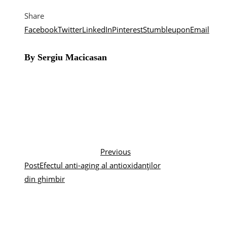
Share
Facebook
Twitter
LinkedIn
Pinterest
Stumbleupon
Email
By Sergiu Macicasan
Previous
Post
Efectul anti-aging al antioxidanților
din ghimbir