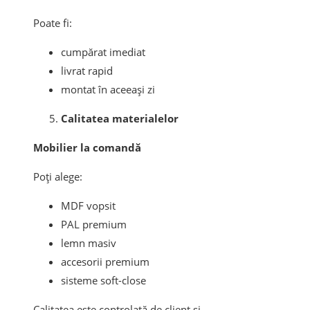
Poate fi:
cumpărat imediat
livrat rapid
montat în aceeași zi
Calitatea materialelor
Mobilier la comandă
Poți alege:
MDF vopsit
PAL premium
lemn masiv
accesorii premium
sisteme soft-close
Calitatea este controlată de client și