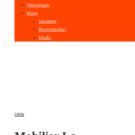
Tehnologie
More
Sanatate
Recomandari
Moda
Utile