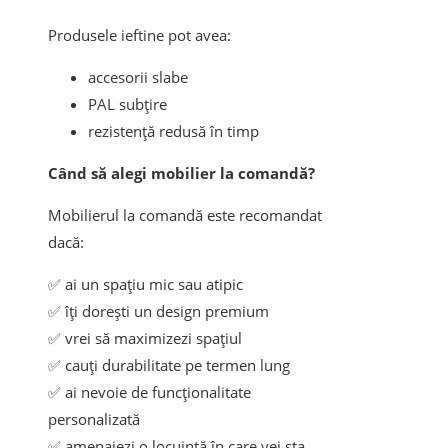
Produsele ieftine pot avea:
accesorii slabe
PAL subțire
rezistență redusă în timp
Când să alegi mobilier la comandă?
Mobilierul la comandă este recomandat
dacă:
✅ ai un spațiu mic sau atipic
✅ îți dorești un design premium
✅ vrei să maximizezi spațiul
✅ cauți durabilitate pe termen lung
✅ ai nevoie de funcționalitate
personalizată
✅ amenajezi o locuință în care vei sta