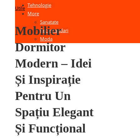
Tehnologie
Utile
More
Sanatate
Mobilier
Recomandari
Moda
Dormitor
Modern – Idei
Și Inspirație
Pentru Un
Spațiu Elegant
Și Funcțional