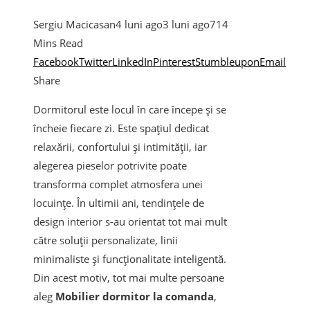
Sergiu Macicasan
4 luni ago
3 luni ago
71
4
Mins Read
Facebook
Twitter
LinkedIn
Pinterest
Stumbleupon
Email
Share
Dormitorul este locul în care începe și se
încheie fiecare zi. Este spațiul dedicat
relaxării, confortului și intimității, iar
alegerea pieselor potrivite poate
transforma complet atmosfera unei
locuințe. În ultimii ani, tendințele de
design interior s-au orientat tot mai mult
către soluții personalizate, linii
minimaliste și funcționalitate inteligentă.
Din acest motiv, tot mai multe persoane
aleg
Mobilier dormitor la comanda
,