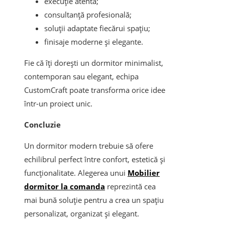
execuție atentă;
consultanță profesională;
soluții adaptate fiecărui spațiu;
finisaje moderne și elegante.
Fie că îți dorești un dormitor minimalist,
contemporan sau elegant, echipa
CustomCraft poate transforma orice idee
într-un proiect unic.
Concluzie
Un dormitor modern trebuie să ofere
echilibrul perfect între confort, estetică și
funcționalitate. Alegerea unui
Mobilier
dormitor la comanda
reprezintă cea
mai bună soluție pentru a crea un spațiu
personalizat, organizat și elegant.