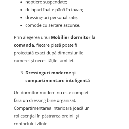
noptiere suspendate;
dulapuri înalte până în tavan;
dressing-uri personalizate;
comode cu sertare ascunse.
Prin alegerea unui
Mobilier dormitor la
comanda
, fiecare piesă poate fi
proiectată exact după dimensiunile
camerei și necesitățile familiei.
Dressinguri moderne și
compartimentare inteligentă
Un dormitor modern nu este complet
fără un dressing bine organizat.
Compartimentarea interioară joacă un
rol esențial în păstrarea ordinii și
confortului zilnic.