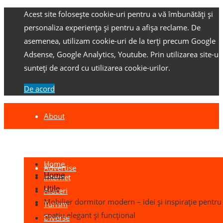
Acest site folosește cookie-uri pentru a vă îmbunătăți și
personaliza experiența și pentru a afișa reclame.
De
asemenea, utilizam cookie-uri de la terți precum Google
Adsense, Google Analytics, Youtube.
Prin utilizarea site-ulu
sunteți de acord cu utilizarea cookie-urilor.
De acord
About
Contact
Home
Advertise
Home
Internet
Utile
Afaceri
Mobilier dormitor modern – idei și inspirație pentru
Turism
spațiu elegant și funcțional
Diverse