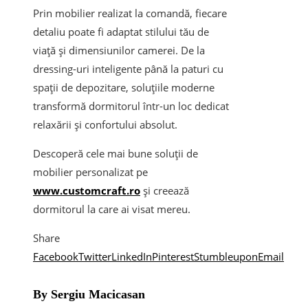
Prin mobilier realizat la comandă, fiecare
detaliu poate fi adaptat stilului tău de
viață și dimensiunilor camerei. De la
dressing-uri inteligente până la paturi cu
spații de depozitare, soluțiile moderne
transformă dormitorul într-un loc dedicat
relaxării și confortului absolut.
Descoperă cele mai bune soluții de
mobilier personalizat pe
www.customcraft.ro
și creează
dormitorul la care ai visat mereu.
Share
Facebook
Twitter
LinkedIn
Pinterest
Stumbleupon
Email
By Sergiu Macicasan