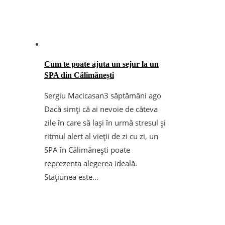
Cum te poate ajuta un sejur la un
SPA din Călimănești
Sergiu Macicasan
3 săptămâni ago
Dacă simți că ai nevoie de câteva
zile în care să lași în urmă stresul și
ritmul alert al vieții de zi cu zi, un
SPA în Călimănești poate
reprezenta alegerea ideală.
Stațiunea este...