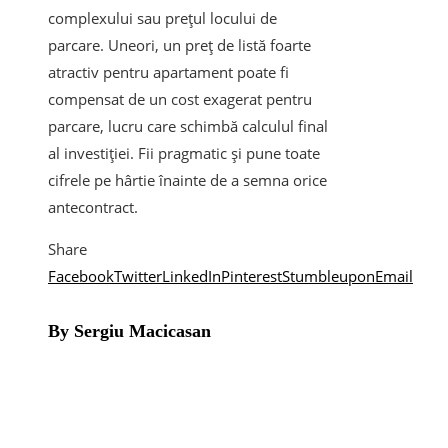
complexului sau prețul locului de
parcare. Uneori, un preț de listă foarte
atractiv pentru apartament poate fi
compensat de un cost exagerat pentru
parcare, lucru care schimbă calculul final
al investiției. Fii pragmatic și pune toate
cifrele pe hârtie înainte de a semna orice
antecontract.
Share
Facebook
Twitter
LinkedIn
Pinterest
Stumbleupon
Email
By Sergiu Macicasan