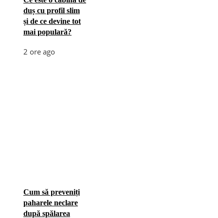
duș cu profil slim
și de ce devine tot
mai populară?
2 ore ago
Cum să preveniți
paharele neclare
după spălarea