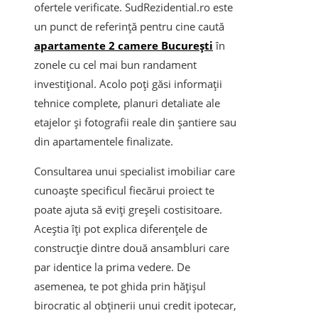
ofertele verificate. SudRezidential.ro este
un punct de referință pentru cine caută
apartamente 2 camere București
în
zonele cu cel mai bun randament
investițional. Acolo poți găsi informații
tehnice complete, planuri detaliate ale
etajelor și fotografii reale din șantiere sau
din apartamentele finalizate.
Consultarea unui specialist imobiliar care
cunoaște specificul fiecărui proiect te
poate ajuta să eviți greșeli costisitoare.
Aceștia îți pot explica diferențele de
construcție dintre două ansambluri care
par identice la prima vedere. De
asemenea, te pot ghida prin hățișul
birocratic al obținerii unui credit ipotecar,