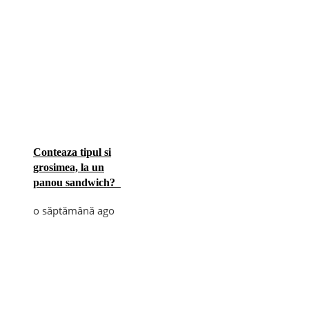
Conteaza tipul si
grosimea, la un
panou sandwich?
o săptămână ago