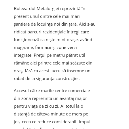
Bulevardul Metalurgiei reprezintă în
prezent unul dintre cele mai mari
șantiere de locuințe noi din țară. Aici s-au
ridicat parcuri rezidențiale întregi care
funcționează ca niște mini-orașe, având
magazine, farmacii și zone verzi
integrate. Prețul pe metru pătrat util
rămâne aici printre cele mai scăzute din
oraș, fără ca acest lucru să însemne un
rabat de la siguranța construcției.
Accesul către marile centre comerciale
din zonă reprezintă un avantaj major
pentru viața de zi cu zi. Ai totul la o
distanță de câteva minute de mers pe
jos, ceea ce reduce considerabil timpul