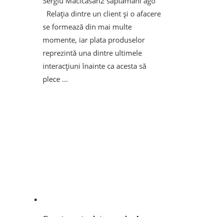
Sergiu Macicasan
2 săptămâni ago
Relația dintre un client și o afacere
se formează din mai multe
momente, iar plata produselor
reprezintă una dintre ultimele
interacțiuni înainte ca acesta să
plece ...