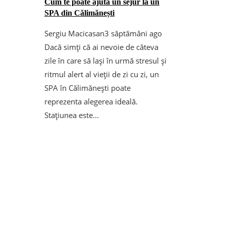
Cum te poate ajuta un sejur la un
SPA din Călimănești
Sergiu Macicasan
3 săptămâni ago
Dacă simți că ai nevoie de câteva
zile în care să lași în urmă stresul și
ritmul alert al vieții de zi cu zi, un
SPA în Călimănești poate
reprezenta alegerea ideală.
Stațiunea este...