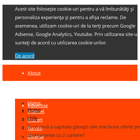
Acest site folosește cookie-uri pentru a vă îmbunătăți și
personaliza experiența și pentru a afișa reclame.
De
asemenea, utilizam cookie-uri de la terți precum Google
Adsense, Google Analytics, Youtube.
Prin utilizarea site-ulu
sunteți de acord cu utilizarea cookie-urilor.
De acord
About
Contact
Home
Advertise
Home
Internet
Utile
Afaceri
În ce zonă a capitalei găsești cele mai bune oferte p
Turism
apartamente cu 2 camere?
Diverse