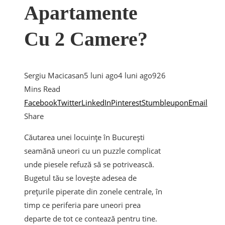
Apartamente
Cu 2 Camere?
Sergiu Macicasan
5 luni ago
4 luni ago
92
6
Mins Read
Facebook
Twitter
LinkedIn
Pinterest
Stumbleupon
Email
Share
Căutarea unei locuințe în București
seamănă uneori cu un puzzle complicat
unde piesele refuză să se potrivească.
Bugetul tău se lovește adesea de
prețurile piperate din zonele centrale, în
timp ce periferia pare uneori prea
departe de tot ce contează pentru tine.