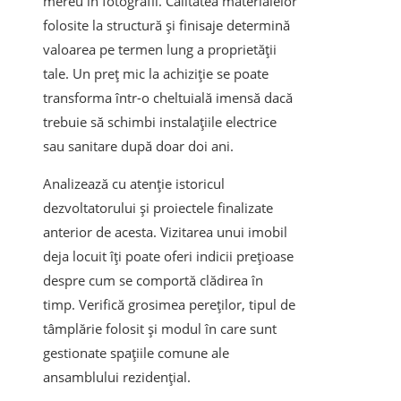
mereu în fotografii. Calitatea materialelor
folosite la structură și finisaje determină
valoarea pe termen lung a proprietății
tale. Un preț mic la achiziție se poate
transforma într-o cheltuială imensă dacă
trebuie să schimbi instalațiile electrice
sau sanitare după doar doi ani.
Analizează cu atenție istoricul
dezvoltatorului și proiectele finalizate
anterior de acesta. Vizitarea unui imobil
deja locuit îți poate oferi indicii prețioase
despre cum se comportă clădirea în
timp. Verifică grosimea pereților, tipul de
tâmplărie folosit și modul în care sunt
gestionate spațiile comune ale
ansamblului rezidențial.