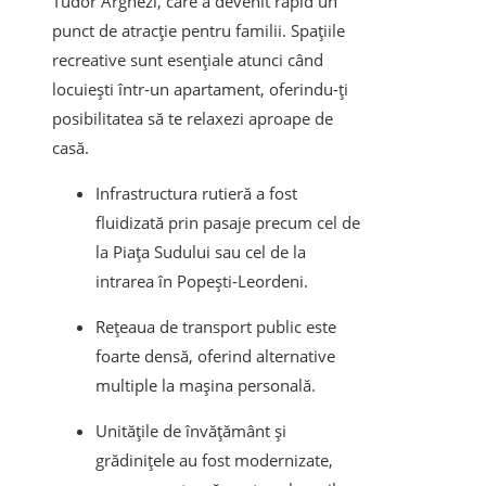
Tudor Arghezi, care a devenit rapid un
punct de atracție pentru familii. Spațiile
recreative sunt esențiale atunci când
locuiești într-un apartament, oferindu-ți
posibilitatea să te relaxezi aproape de
casă.
Infrastructura rutieră a fost
fluidizată prin pasaje precum cel de
la Piața Sudului sau cel de la
intrarea în Popești-Leordeni.
Rețeaua de transport public este
foarte densă, oferind alternative
multiple la mașina personală.
Unitățile de învățământ și
grădinițele au fost modernizate,