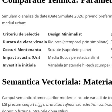
Simulam o analiza de date (Date Simulate 2026) privind preferin
mediul urban:
Criteriu de Selectie
Design Minimalist
Durata de viata vizuala
Ridicata (atemporal prin simplitate)
Costuri Mentenanta
Scazute (suprafete plane)
Impact acustic (Usi)
Mediu (focus pe estetica slim)
Investitie initiala
Variabila (materiale hi-tech scumpe)
Semantica Vectoriala: Materia
Campul semantic al amenajarilor moderne include variatii de te
LSI precum
confort higge
,
brutalism rafinat
sau
eclectism controla
doresc o fuziune intre cele doua stiluri.