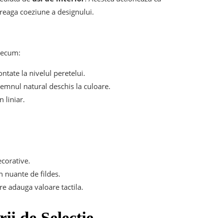
treaga coeziune a designului.
precum:
ontate la nivelul peretelui.
lemnul natural deschis la culoare.
 liniar.
corative.
in nuante de fildes.
e adauga valoare tactila.
ii de Selectie