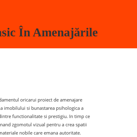
asic În Amenajările
undamentul oricarui proiect de amenajare
a a imobilului si bunastarea psihologica a
dintre functionalitate si prestigiu. In timp ce
nand zgomotul vizual pentru a crea spatii
i materiale nobile care emana autoritate.