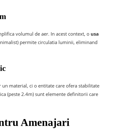
ism
amplifica volumul de aer. In acest context, o
usa
inimalist) permite circulatia luminii, eliminand
sic
n material, ci o entitate care ofera stabilitate
pica (peste 2.4m) sunt elemente definitorii care
entru Amenajari