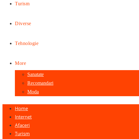
Turism
Diverse
Tehnologie
More
Sanatate
Recomandari
Moda
Home
Internet
Afaceri
Turism