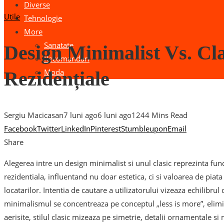
Diverse
Utile
Tehnologie
More
Sanatate
Design Minimalist Vs. Cl
Recomandari
Moda
Rezidențiale
Sergiu Macicasan
7 luni ago
6 luni ago
124
4 Mins Read
Facebook
Twitter
LinkedIn
Pinterest
Stumbleupon
Email
Share
Alegerea intre un design minimalist si unul clasic reprezinta f
rezidentiala, influentand nu doar estetica, ci si valoarea de piat
locatarilor. Intentia de cautare a utilizatorului vizeaza echilibrul 
minimalismul se concentreaza pe conceptul „less is more”, elimi
aerisite, stilul clasic mizeaza pe simetrie, detalii ornamentale s