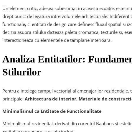
Un element critic, adesea subestimat in aceasta ecuatie, este in
drept punct de legatura intre volumele arhitecturale. Indiferent d
functionale, ci entitati de design care definesc fluxul spatial si iz
decizia asupra stilului dicteaza paleta cromatica, texturile si, e
interactioneaza cu elementele de tamplarie interioara.
Analiza Entitatilor: Fundamen
Stilurilor
Pentru a intelege campul vectorial al amenajarilor rezidentiale, tr
principale:
Arhitectura de interior
,
Materiale de constructi
Minimalismul ca Entitate de Functionalitate
Minimalismul rezidential, derivat din curentul Bauhaus si estetic
Entitatile secundare asociate includ: