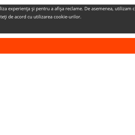
liza experiența și pentru a afișa reclame.
De asemenea, utilizam c
nteți de acord cu utilizarea cookie-urilor.