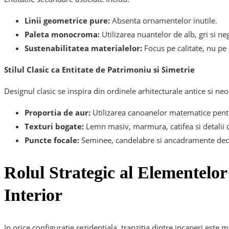
Linii geometrice pure:
Absenta ornamentelor inutile.
Paleta monocroma:
Utilizarea nuantelor de alb, gri si n
Sustenabilitatea materialelor:
Focus pe calitate, nu pe 
Stilul Clasic ca Entitate de Patrimoniu si Simetrie
Designul clasic se inspira din ordinele arhitecturale antice si neoc
Proportia de aur:
Utilizarea canoanelor matematice pent
Texturi bogate:
Lemn masiv, marmura, catifea si detalii 
Puncte focale:
Seminee, candelabre si ancadramente dec
Rolul Strategic al Elementelor
Interior
In orice configuratie rezidentiala, tranzitia dintre incaperi este