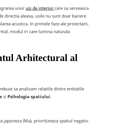
tegrarea unor
usi de interior
care sa serveasca
e directia aleasa, usile nu sunt doar bariere
olarea acustica. In primele faze ale proiectarii,
sential, modul in care lumina naturala
tul Arhitectural al
ebuie sa analizam relatiile dintre entitatile
e
si
Psihologia spatiului
.
a japoneza (Ma), prioritizeaza spatiul negativ.