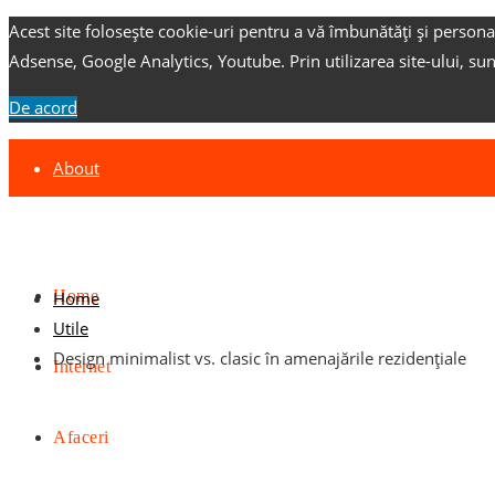
Acest site folosește cookie-uri pentru a vă îmbunătăți și persona
Adsense, Google Analytics, Youtube.
Prin utilizarea site-ului, su
De acord
About
Contact
Advertise
Home
Home
Utile
Design minimalist vs. clasic în amenajările rezidențiale
Internet
Afaceri