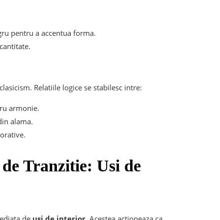
egru pentru a accentua forma.
cantitate.
lasicism. Relatiile logice se stabilesc intre:
ru armonie.
din alama.
orative.
 de Tranzitie: Usi de
 mediata de
usi de interior
. Acestea actioneaza ca