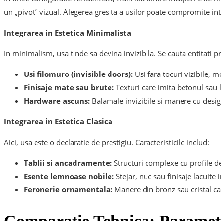
un „pivot” vizual. Alegerea gresita a usilor poate compromite in
Integrarea in Estetica Minimalista
In minimalism, usa tinde sa devina invizibila. Se cauta entitati 
Usi filomuro (invisible doors):
Usi fara tocuri vizibile, m
Finisaje mate sau brute:
Texturi care imita betonul sau 
Hardware ascuns:
Balamale invizibile si manere cu design
Integrarea in Estetica Clasica
Aici, usa este o declaratie de prestigiu. Caracteristicile includ:
Tablii si ancadramente:
Structuri complexe cu profile de
Esente lemnoase nobile:
Stejar, nuc sau finisaje lacuite 
Feronerie ornamentala:
Manere din bronz sau cristal car
Comparatie Tehnica: Parametr