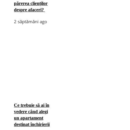
părerea clienților
despre afaceri?
2 săptămâni ago
Ce trebuie să ai în
vedere când alegi
un apartament
destinat închirierii