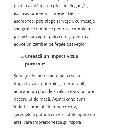
pentru a adăuga un plus de eleganță și
exclusivitate servirii mesei. De
asemenea, poți alege șervețele cu mesaje
sau grafice tematice pentru a completa
perfect conceptul petrecerii și pentru a
aduce un zâmbet pe fețele oaspeților.
Creează un impact vizual
puternic:
Șervețelele interesante pot crea un
impact vizual puternic și memorabil,
aducând un plus de strălucire și vitalitate
decorului de masă. Atunci când sunt
îndoit și aranjate în mod creativ,
șervețelele pot deveni veritabile opere de
artă, care impresionează și inspiră