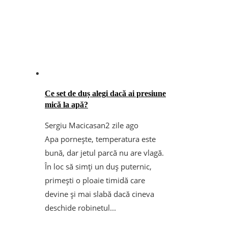
Ce set de duș alegi dacă ai presiune
mică la apă?
Sergiu Macicasan
2 zile ago
Apa pornește, temperatura este
bună, dar jetul parcă nu are vlagă.
În loc să simți un duș puternic,
primești o ploaie timidă care
devine și mai slabă dacă cineva
deschide robinetul...