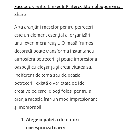
Facebook
Twitter
LinkedIn
Pinterest
Stumbleupon
Email
Share
Arta aranjării meselor pentru petreceri
este un element esențial al organizării
unui eveniment reușit. O masă frumos
decorată poate transforma instantaneu
atmosfera petrecerii și poate impresiona
oaspeții cu eleganța și creativitatea sa.
Indiferent de tema sau de ocazia
petrecerii, există o varietate de idei
creative pe care le poți folosi pentru a
aranja mesele într-un mod impresionant
și memorabil.
Alege o paletă de culori
corespunzătoare: