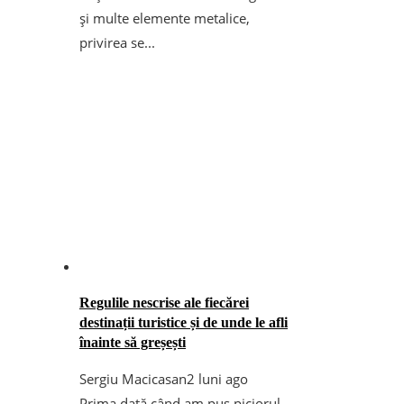
și multe elemente metalice,
privirea se...
Regulile nescrise ale fiecărei
destinații turistice și de unde le afli
înainte să greșești
Sergiu Macicasan
2 luni ago
Prima dată când am pus piciorul