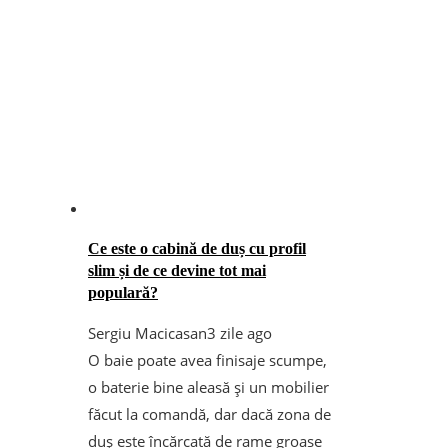
Ce este o cabină de duș cu profil
slim și de ce devine tot mai
populară?
Sergiu Macicasan
3 zile ago
O baie poate avea finisaje scumpe,
o baterie bine aleasă și un mobilier
făcut la comandă, dar dacă zona de
duș este încărcată de rame groase