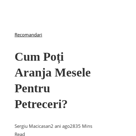
Recomandari
Cum Poți
Aranja Mesele
Pentru
Petreceri?
Sergiu Macicasan
2 ani ago
283
5 Mins
Read