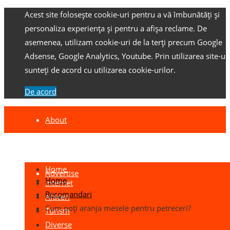
Acest site folosește cookie-uri pentru a vă îmbunătăți și
personaliza experiența și pentru a afișa reclame.
De
asemenea, utilizam cookie-uri de la terți precum Google
Adsense, Google Analytics, Youtube.
Prin utilizarea site-ulu
sunteți de acord cu utilizarea cookie-urilor.
De acord
About
Contact
Home
Advertise
Home
Internet
Recomandari
Afaceri
Cum poți aranja mesele pentru petreceri?
Turism
Diverse