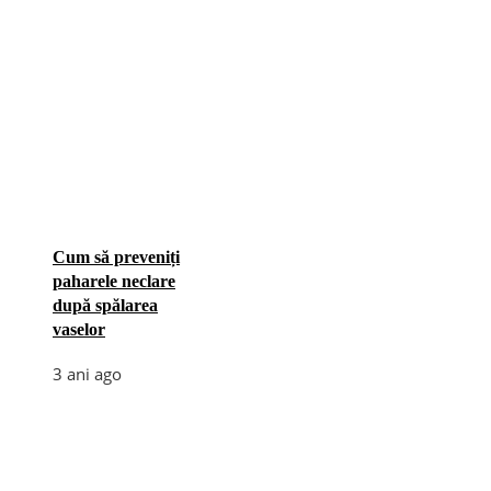
Cum să preveniți
paharele neclare
după spălarea
vaselor
3 ani ago