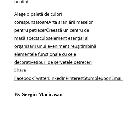
neuitat.
Alege o paletă de culori
corespunzătoare
Arta aranjării meselor
pentru petrecer
Creează un centru de
masă spectaculos
element esențial al
organizării unui eveniment reușit
Îmbină
elementele funcționale cu cele
decorative
tipuri de șervețele petreceri
Share
Facebook
Twitter
LinkedIn
Pinterest
Stumbleupon
Email
By Sergiu Macicasan