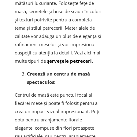
mătăsuri luxuriante. Folosește fețe de
masă, servetele și huse de scaun în culori
și texturi potrivite pentru a completa
tema și stilul petrecerii. Materialele de
calitate vor adăuga un plus de eleganță și
rafinament meselor și vor impresiona
oaspeții cu atenția la detalii. Vezi aici mai
multe tipuri de
șervețele petreceri
.
Creează un centru de masă
spectaculos:
Centrul de masă este punctul focal al
fiecărei mese și poate fi folosit pentru a
crea un impact vizual impresionant. Poți
opta pentru aranjamente florale
elegante, compuse din flori proaspete
sau artificiale, sau pentru aranjamente