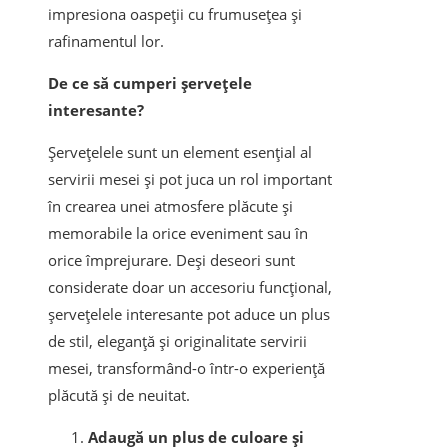
impresiona oaspeții cu frumusețea și
rafinamentul lor.
De ce să cumperi șervețele
interesante?
Șervețelele sunt un element esențial al
servirii mesei și pot juca un rol important
în crearea unei atmosfere plăcute și
memorabile la orice eveniment sau în
orice împrejurare. Deși deseori sunt
considerate doar un accesoriu funcțional,
șervețelele interesante pot aduce un plus
de stil, eleganță și originalitate servirii
mesei, transformând-o într-o experiență
plăcută și de neuitat.
Adaugă un plus de culoare și