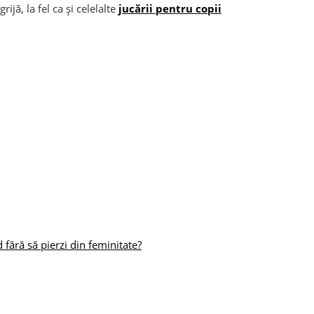
ijă, la fel ca și celelalte
jucării pentru copii
fără să pierzi din feminitate?