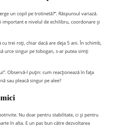
erge un copil pe trotinetă?”. Răspunsul variază.
Mai important e nivelul de echilibru, coordonare și
cu trei roți, chiar dacă are deja 5 ani. În schimb,
să urce singur pe tobogan, s-ar putea simți
ui”. Observă-l puțin: cum reacționează în fața
ână sau pleacă singur pe alee?
 mici
potrivite. Nu doar pentru stabilitate, ci și pentru
parte în alta. E un pas bun către dezvoltarea