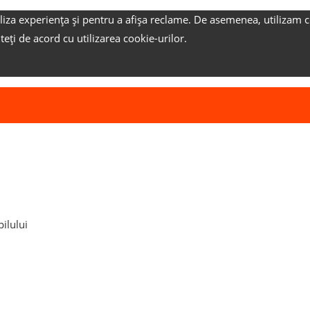
liza experiența și pentru a afișa reclame.
De asemenea, utilizam c
nteți de acord cu utilizarea cookie-urilor.
pilului