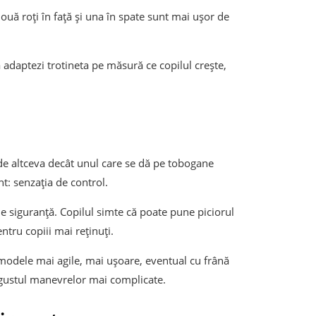
 două roți în față și una în spate sunt mai ușor de
 adaptezi trotineta pe măsură ce copilul crește,
 de altceva decât unul care se dă pe tobogane
nt: senzația de control.
de siguranță. Copilul simte că poate pune piciorul
ntru copiii mai reținuți.
ă modele mai agile, mai ușoare, eventual cu frână
 gustul manevrelor mai complicate.