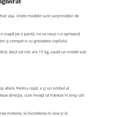
 ignorat
 chiar așa. Unele modele sunt surprinzător de
.
ă o scapă pe o pantă, nu va reuși s-o oprească
tor și compar-o cu greutatea copilului.
Adică, dacă cel mic are 15 kg, caută un model sub
i afară. Pentru copil, e și un simbol al
eze direcția, cum învață să frâneze în timp util
rea motorie, la încrederea în sine și la