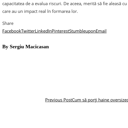
capacitatea de a evalua riscuri. De aceea, merită să fie aleasă cu gr
care au un impact real în formarea lor.
Share
Facebook
Twitter
LinkedIn
Pinterest
Stumbleupon
Email
By Sergiu Macicasan
Previous Post
Cum să porți haine oversized 