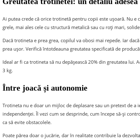
Greutatea trotinetei: un detaliu adesea
Ai putea crede că orice trotinetă pentru copii este ușoară. Nu e
grele, mai ales cele cu structură metalică sau cu roți mari, solide
Dacă trotineta e prea grea, copilul va obosi mai repede. Iar dac
prea ușor. Verifică întotdeauna greutatea specificată de producă
Ideal ar fi ca trotineta să nu depășească 20% din greutatea lui. 
3 kg.
Între joacă și autonomie
Trotineta nu e doar un mijloc de deplasare sau un pretext de a ieș
independenței. Îl vezi cum se desprinde, cum începe să-și control
ca să evite obstacolele.
Poate părea doar o jucărie, dar în realitate contribuie la dezvolta