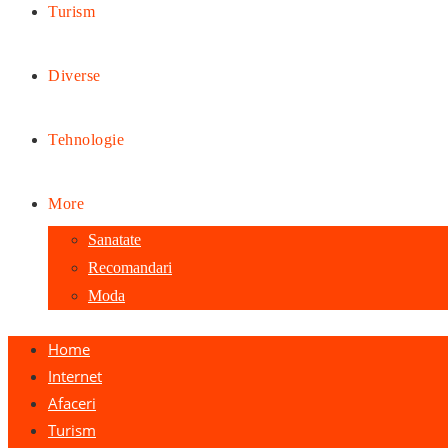
Turism
Diverse
Tehnologie
More
Sanatate
Recomandari
Moda
Home
Internet
Afaceri
Turism