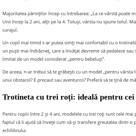
Majoritatea părinților încep cu întrebarea: „La ce vârstă poate m
Unii încep la 2 ani, alții pe la 4. Totuși, vârsta nu spune totul. 
curajul.
Un copil mai timid s-ar putea simți mai confortabil cu o trotinetă 
un puști mai îndrăzneț, care a învățat devreme să pedaleze sau 
limitat de un model considerat „pentru bebeluși”.
De aceea, n-ar trebui să te grăbești cu un model „pentru vârsta l
unui obstacol? E precaut sau aventuros? Preferă să te țină de m
Trotineta cu trei roți: ideală pentru cei
Pentru copiii între 2 și 4 ani, modelele cu trei roți sunt cele mai 
faptul că îi ajută să învețe cum să-și transfere greutatea dintr-o 
echilibrului.