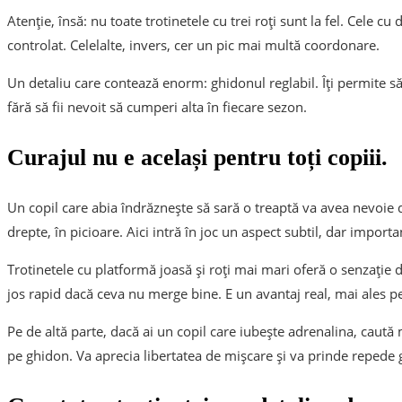
Atenție, însă: nu toate trotinetele cu trei roți sunt la fel. Cele cu
controlat. Celelalte, invers, cer un pic mai multă coordonare.
Un detaliu care contează enorm: ghidonul reglabil. Îți permite să
fără să fii nevoit să cumperi alta în fiecare sezon.
Curajul nu e același pentru toți copiii.
Un copil care abia îndrăznește să sară o treaptă va avea nevoie
drepte, în picioare. Aici intră în joc un aspect subtil, dar importa
Trotinetele cu platformă joasă și roți mai mari oferă o senzație 
jos rapid dacă ceva nu merge bine. E un avantaj real, mai ales pe
Pe de altă parte, dacă ai un copil care iubește adrenalina, caut
pe ghidon. Va aprecia libertatea de mișcare și va prinde repede