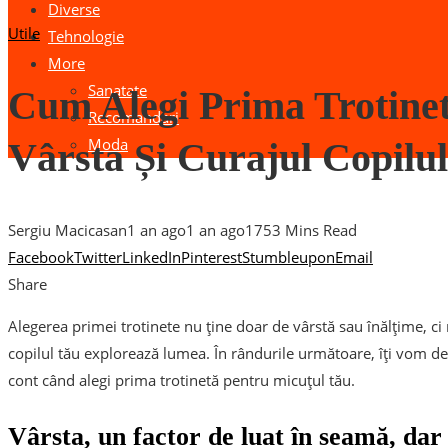
Diverse
Utile
Tehnologie
More
Sanatate
Cum Alegi Prima Trotinet
Recomandari
Moda
Vârsta Și Curajul Copilul
Sergiu Macicasan
1 an ago
1 an ago
175
3 Mins Read
Facebook
Twitter
LinkedIn
Pinterest
Stumbleupon
Email
Share
Alegerea primei trotinete nu ține doar de vârstă sau înălțime, ci m
copilul tău explorează lumea. În rândurile următoare, îți vom dezv
cont când alegi prima trotinetă pentru micuțul tău.
Vârsta, un factor de luat în seamă, dar