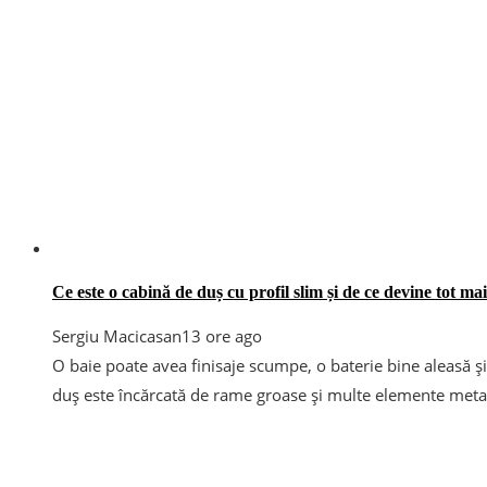
Ce este o cabină de duș cu profil slim și de ce devine tot m
Sergiu Macicasan
13 ore ago
O baie poate avea finisaje scumpe, o baterie bine aleasă ș
duș este încărcată de rame groase și multe elemente metalic