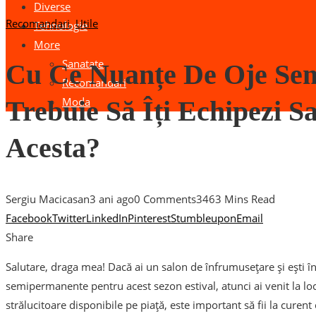
Diverse
Recomandari
,
Utile
Tehnologie
More
Sanatate
Cu Ce Nuanțe De Oje Se
Recomandari
Moda
Trebuie Să Îți Echipezi S
Acesta?
Sergiu Macicasan
3 ani ago
0 Comments
346
3 Mins Read
Facebook
Twitter
LinkedIn
Pinterest
Stumbleupon
Email
Share
Salutare, draga mea! Dacă ai un salon de înfrumusețare și ești î
semipermanente pentru acest sezon estival, atunci ai venit la locu
strălucitoare disponibile pe piață, este important să fii la curen