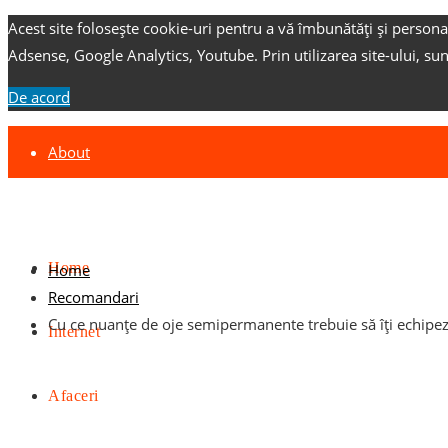
Acest site folosește cookie-uri pentru a vă îmbunătăți și persona
Adsense, Google Analytics, Youtube.
Prin utilizarea site-ului, su
De acord
About
Contact
Advertise
Home
Home
Recomandari
Cu ce nuanțe de oje semipermanente trebuie să îți echipez
Internet
Afaceri