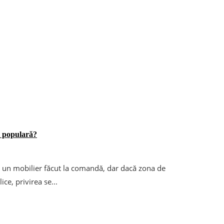
ai populară?
i un mobilier făcut la comandă, dar dacă zona de
e, privirea se...