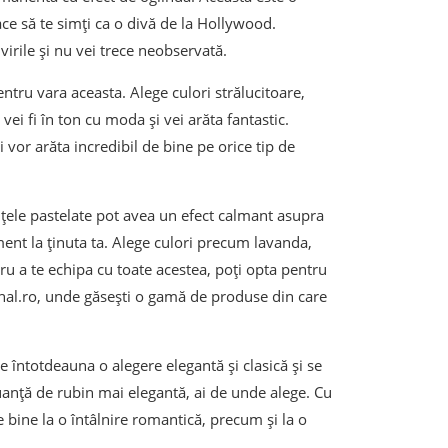
 face să te simți ca o divă de la Hollywood.
virile și nu vei trece neobservată.
ntru vara aceasta. Alege culori strălucitoare,
vei fi în ton cu moda și vei arăta fantastic.
 vor arăta incredibil de bine pe orice tip de
nțele pastelate pot avea un efect calmant asupra
ment la ținuta ta. Alege culori precum lavanda,
tru a te echipa cu toate acestea, poți opta pentru
nal.ro, unde găsești o gamă de produse din care
 întotdeauna o alegere elegantă și clasică și se
nuanță de rubin mai elegantă, ai de unde alege. Cu
e bine la o întâlnire romantică, precum și la o