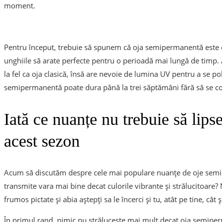
moment.
Pentru început, trebuie să spunem că oja semipermanentă este o 
unghiile să arate perfecte pentru o perioadă mai lungă de timp. A
la fel ca oja clasică, însă are nevoie de lumina UV pentru a se pol
semipermanentă poate dura până la trei săptămâni fără să se coje
Iată ce nuanțe nu trebuie să lips
acest sezon
Acum să discutăm despre cele mai populare nuanțe de oje semip
transmite vara mai bine decat culorile vibrante și strălucitoare? 
frumos pictate și abia aștepți sa le încerci și tu, atât pe tine, cât ș
În primul rand, nimic nu strălucește mai mult decat oja semiper