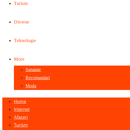
Turism
Diverse
Tehnologie
More
Sanatate
Recomandari
Moda
Home
Internet
Afaceri
Turism