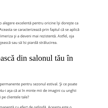
alegere excelentă pentru oricine își dorește ca
ceasta se caracterizează prin faptul că se aplică
imeriza și a deveni mai rezistentă. Astfel, oja
ască sau să îsi piardă strălucirea.
ească din salonul tău în
ermanente pentru sezonul estival. Și ce poate
Nu-i așa că ai în minte mii de imagini cu unghii
i pe clientele tale?
manentă cu efect de oglindă. Aceasta este o