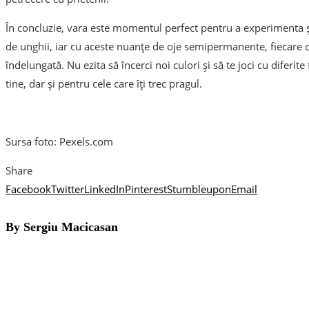
În concluzie, vara este momentul perfect pentru a experimenta și
de unghii, iar cu aceste nuanțe de oje semipermanente, fiecare c
îndelungată. Nu ezita să încerci noi culori și să te joci cu diferit
tine, dar și pentru cele care îți trec pragul.
Sursa foto: Pexels.com
Share
Facebook
Twitter
LinkedIn
Pinterest
Stumbleupon
Email
By Sergiu Macicasan