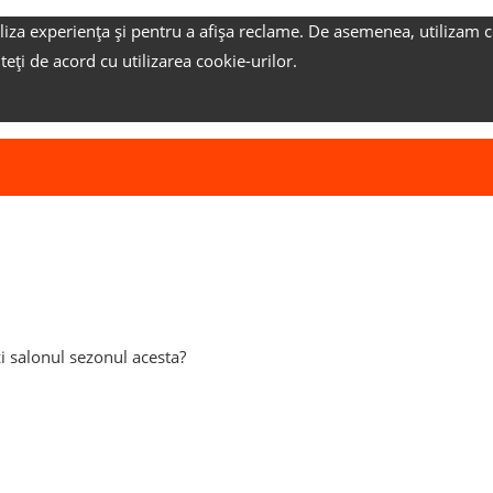
liza experiența și pentru a afișa reclame.
De asemenea, utilizam c
nteți de acord cu utilizarea cookie-urilor.
i salonul sezonul acesta?