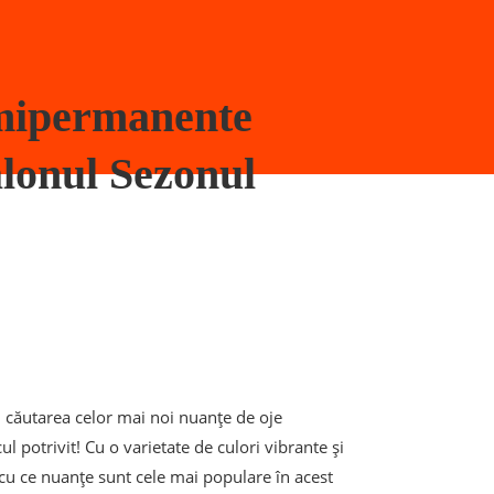
mipermanente
alonul Sezonul
n căutarea celor mai noi nuanțe de oje
l potrivit! Cu o varietate de culori vibrante și
t cu ce nuanțe sunt cele mai populare în acest