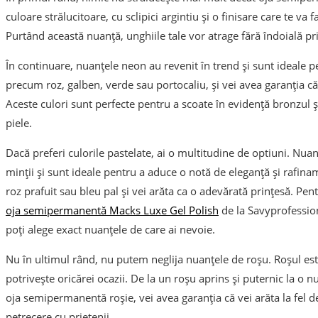
culoare strălucitoare, cu sclipici argintiu și o finisare care te va
Purtând această nuanță, unghiile tale vor atrage fără îndoială pri
În continuare, nuanțele neon au revenit în trend și sunt ideale pe
precum roz, galben, verde sau portocaliu, și vei avea garanția că 
Aceste culori sunt perfecte pentru a scoate în evidență bronzul și
piele.
Dacă preferi culorile pastelate, ai o multitudine de optiuni. Nua
minții și sunt ideale pentru a aduce o notă de eleganță și rafina
roz prafuit sau bleu pal și vei arăta ca o adevărată prințesă. Pen
oja semipermanentă Macks Luxe Gel Polish
de la Savyprofessio
poți alege exact nuanțele de care ai nevoie.
Nu în ultimul rând, nu putem neglija nuanțele de roșu. Roșul este
potrivește oricărei ocazii. De la un roșu aprins și puternic la o 
oja semipermanentă roșie, vei avea garanția că vei arăta la fel d
petrecere cu prietenii.