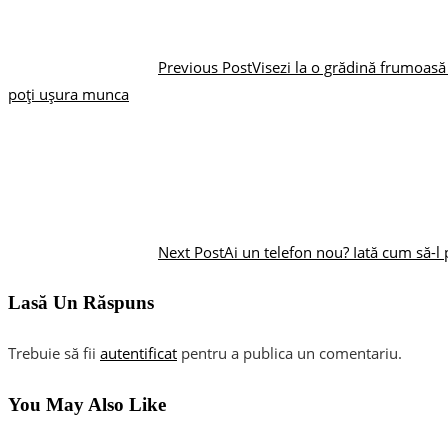
Previous Post
Visezi la o grădină frumoasă 
poți ușura munca
Next Post
Ai un telefon nou? Iată cum să-l 
Lasă Un Răspuns
Trebuie să fii
autentificat
pentru a publica un comentariu.
You May Also Like