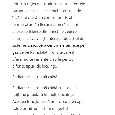
printr-o rețea de conducte către diferitele
camere ale casei. Sistemele centrale de
încălzire oferă un control precis al
temperaturii în fiecare cameră și sunt
adesea eficiente din punct de vedere
energetic. Dacă ești interesat de astfel de
sisteme,
descoperă centralele termice pe
gaz
de pe Roinstalatii.ro, site care îți
oferă multe variante viabile pentru
diferite tipuri de locuințe.
Radiatoarele cu apă caldă
Radiatoarele cu apă caldă sunt o altă
opțiune populară în multe locuințe.
Acestea funcționează prin circularea apei
calde printr-un sistem de țevi și