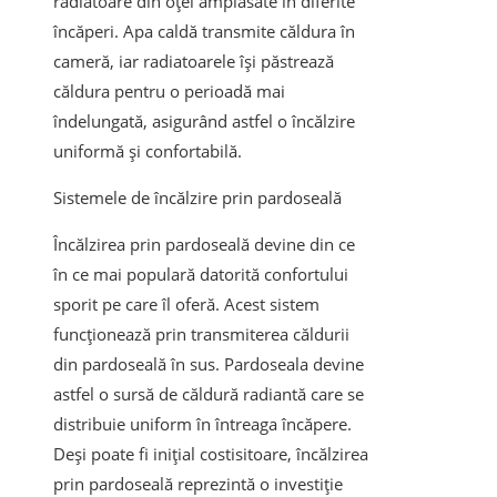
radiatoare din oțel amplasate în diferite
încăperi. Apa caldă transmite căldura în
cameră, iar radiatoarele își păstrează
căldura pentru o perioadă mai
îndelungată, asigurând astfel o încălzire
uniformă și confortabilă.
Sistemele de încălzire prin pardoseală
Încălzirea prin pardoseală devine din ce
în ce mai populară datorită confortului
sporit pe care îl oferă. Acest sistem
funcționează prin transmiterea căldurii
din pardoseală în sus. Pardoseala devine
astfel o sursă de căldură radiantă care se
distribuie uniform în întreaga încăpere.
Deși poate fi inițial costisitoare, încălzirea
prin pardoseală reprezintă o investiție