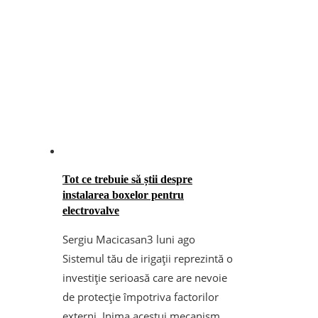
Tot ce trebuie să știi despre
instalarea boxelor pentru
electrovalve
Sergiu Macicasan
3 luni ago
Sistemul tău de irigații reprezintă o
investiție serioasă care are nevoie
de protecție împotriva factorilor
externi. Inima acestui mecanism