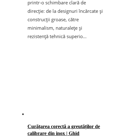
printr-o schimbare clară de
direcție: de la designuri încărcate și
construcții groase, către
minimalism, naturalețe și
rezistență tehnică superio...
Curățarea corectă a greutăților de
calibrare din inox | Ghid