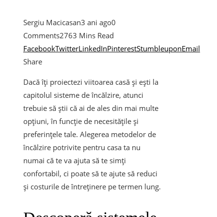
Sergiu Macicasan
3 ani ago
0
Comments
276
3 Mins Read
Facebook
Twitter
LinkedIn
Pinterest
Stumbleupon
Email
Share
Dacă îți proiectezi viitoarea casă și ești la
capitolul sisteme de încălzire, atunci
trebuie să știi că ai de ales din mai multe
opțiuni, în funcție de necesitățile și
preferințele tale. Alegerea metodelor de
încălzire potrivite pentru casa ta nu
numai că te va ajuta să te simți
confortabil, ci poate să te ajute să reduci
și costurile de întreținere pe termen lung.