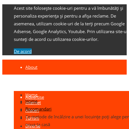
Acest site folosește cookie-uri pentru a vă îmbunătăți și
personaliza experiența și pentru a afișa reclame.
De
asemenea, utilizam cookie-uri de la terți precum Google
Adsense, Google Analytics, Youtube.
Prin utilizarea site-ulu
sunteți de acord cu utilizarea cookie-urilor.
De acord
About
Contact
Home
Advertise
Home
Internet
Recomandari
Afaceri
Ce metode de încălzire a unei locuințe poți alege pe
Turism
noua ta casă
Diverse