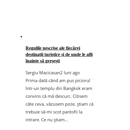
Regulile nescrise ale fiecărei
destinații turistice și de unde le afli
înainte să greșești
Sergiu Macicasan
2 luni ago
Prima dată când am pus piciorul
într-un templu din Bangkok eram
convins că mă descurc. Citisem
câte ceva, văzusem poze, știam că
trebuie să-mi scot pantofii la
intrare. Ce nu știam...