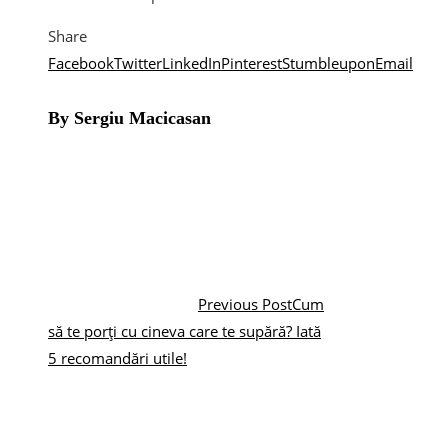
Share
Facebook
Twitter
LinkedIn
Pinterest
Stumbleupon
Email
By Sergiu Macicasan
Previous Post
Cum
să te porți cu cineva care te supără? Iată
5 recomandări utile!