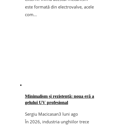
este formată din electrovalve, acele
com...
Minimalism și rezistență: noua eră a
gelului UV profesional
Sergiu Macicasan
3 luni ago
În 2026, industria unghiilor trece