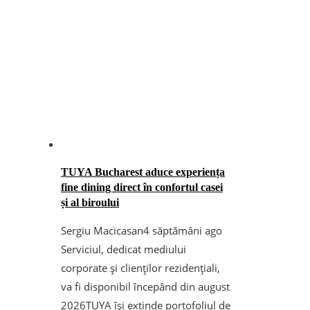
TUYA Bucharest aduce experiența
fine dining direct în confortul casei
și al biroului
Sergiu Macicasan
4 săptămâni ago
Serviciul, dedicat mediului
corporate și clienților rezidențiali,
va fi disponibil începând din august
2026TUYA își extinde portofoliul de