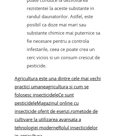
poate conduce la dezvoltarea
rezistentei la aceste substante in
randul daunatorilor. Astfel, este
posibil ca doze mai mari sau
substante chimice mai puternice sa
fie necesare pentru a controla
infestarile, ceea ce poate crea un
cerc vicios si un consum crescut de
pesticide.
Agricultura este una dintre cele mai vechi
practici umane
agricultura si cum se
folosesc insecticidele
Ce sunt
pesticidele
Magazinul online cu
insecticide oferit de esenzi.ro
metode de
cultivare la utilizarea avansata a
tehnologiei moderne
Rolul insecticidelor
in agricultura