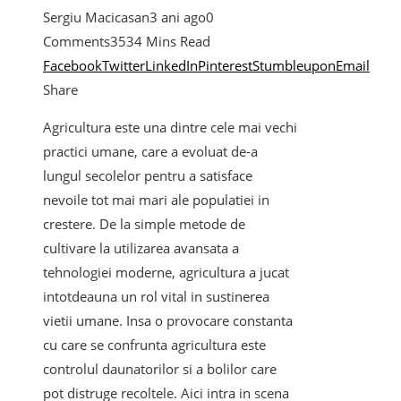
Sergiu Macicasan
3 ani ago
0
Comments
353
4 Mins Read
Facebook
Twitter
LinkedIn
Pinterest
Stumbleupon
Email
Share
Agricultura este una dintre cele mai vechi
practici umane, care a evoluat de-a
lungul secolelor pentru a satisface
nevoile tot mai mari ale populatiei in
crestere. De la simple metode de
cultivare la utilizarea avansata a
tehnologiei moderne, agricultura a jucat
intotdeauna un rol vital in sustinerea
vietii umane. Insa o provocare constanta
cu care se confrunta agricultura este
controlul daunatorilor si a bolilor care
pot distruge recoltele. Aici intra in scena