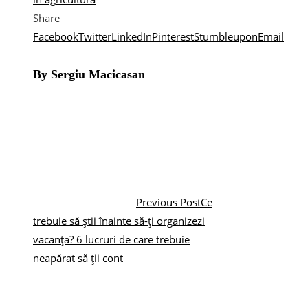
Share
Facebook
Twitter
LinkedIn
Pinterest
Stumbleupon
Email
By Sergiu Macicasan
Previous Post
Ce
trebuie să știi înainte să-ți organizezi
vacanța? 6 lucruri de care trebuie
neapărat să ții cont