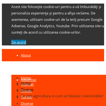
Acest site folosește cookie-uri pentru a vă îmbunătăți și
personaliza experiența și pentru a afișa reclame.
De
asemenea, utilizam cookie-uri de la terți precum Google
Adsense, Google Analytics, Youtube.
Prin utilizarea site-ulu
sunteți de acord cu utilizarea cookie-urilor.
De acord
About
Contact
Home
Advertise
Home
Internet
Diverse
Afaceri
Ce este agricultura si cum se folosesc insecticidele?
Turism
Diverse