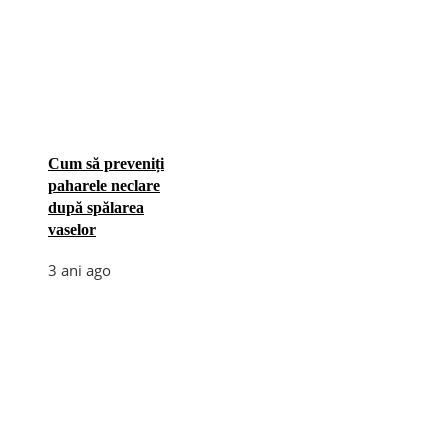
Cum să preveniți
paharele neclare
după spălarea
vaselor
3 ani ago