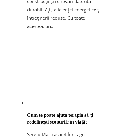
construcții și renovări datorită
durabilității, eficienței energetice și
întreținerii reduse. Cu toate
acestea, un...
Cum te poate ajuta terapia să-ți
redefinești scopurile în viață?
Sergiu Macicasan
4 luni ago