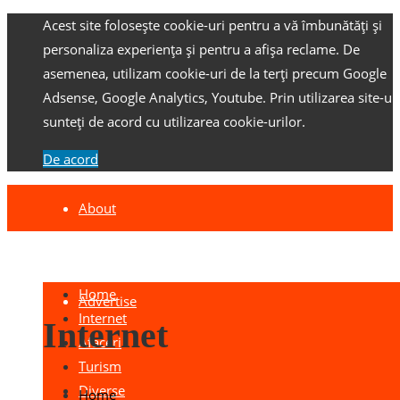
Acest site folosește cookie-uri pentru a vă îmbunătăți și
personaliza experiența și pentru a afișa reclame.
De
asemenea, utilizam cookie-uri de la terți precum Google
Adsense, Google Analytics, Youtube.
Prin utilizarea site-ulu
sunteți de acord cu utilizarea cookie-urilor.
De acord
About
Contact
Home
Advertise
Internet
Internet
Afaceri
Turism
Diverse
Home