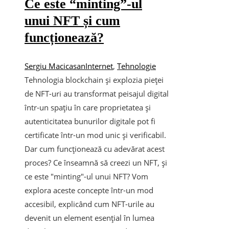
Ce este “minting”-ul
unui NFT și cum
funcționează?
Sergiu Macicasan
Internet
,
Tehnologie
Tehnologia blockchain și explozia pieței
de NFT-uri au transformat peisajul digital
într-un spațiu în care proprietatea și
autenticitatea bunurilor digitale pot fi
certificate într-un mod unic și verificabil.
Dar cum funcționează cu adevărat acest
proces? Ce înseamnă să creezi un NFT, și
ce este "minting"-ul unui NFT? Vom
explora aceste concepte într-un mod
accesibil, explicând cum NFT-urile au
devenit un element esențial în lumea