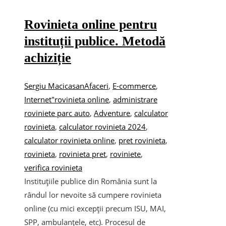
Rovinieta online pentru
instituții publice. Metodă
achiziție
Sergiu Macicasan
Afaceri
,
E-commerce
,
Internet
"rovinieta online
,
administrare
roviniete parc auto
,
Adventure
,
calculator
rovinieta
,
calculator rovinieta 2024
,
calculator rovinieta online
,
pret rovinieta
,
rovinieta
,
rovinieta pret
,
roviniete
,
verifica rovinieta
Instituțiile publice din România sunt la
rândul lor nevoite să cumpere rovinieta
online (cu mici excepții precum ISU, MAI,
SPP, ambulanțele, etc). Procesul de