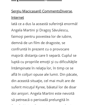
Sergiu Macicasan
0 Comments
Diverse
,
Internet
Iată ce a dus la această suferință enormă!
Angela Martini și Dragoș Săvulescu,
faimoși pentru povestea lor de iubire,
demnă de un film de dragoste, se
confruntă în prezent cu o provocare
majoră: distanța care îi separă. Cuplul se
luptă cu propriile emoții și cu dificultățile
întâmpinate în relația lor, în timp ce se
află în colțuri opuse ale lumii. Din păcate,
din această situație, cel mai mult are de
suferit micuțul Kyree, băiatul lor de doar
doi anișori. Angela Martini este nevoită
să petreacă o perioadă prelungită în