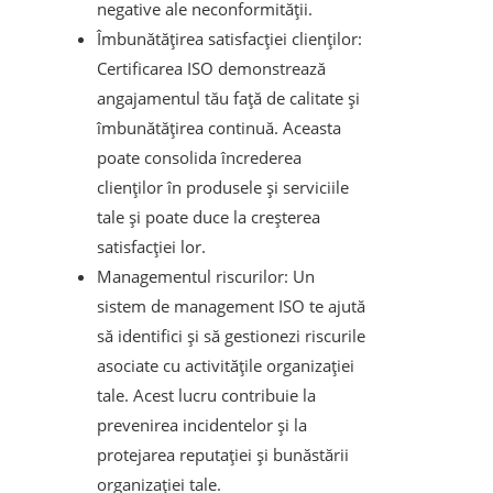
negative ale neconformității.
Îmbunătățirea satisfacției clienților:
Certificarea ISO demonstrează
angajamentul tău față de calitate și
îmbunătățirea continuă. Aceasta
poate consolida încrederea
clienților în produsele și serviciile
tale și poate duce la creșterea
satisfacției lor.
Managementul riscurilor: Un
sistem de management ISO te ajută
să identifici și să gestionezi riscurile
asociate cu activitățile organizației
tale. Acest lucru contribuie la
prevenirea incidentelor și la
protejarea reputației și bunăstării
organizației tale.