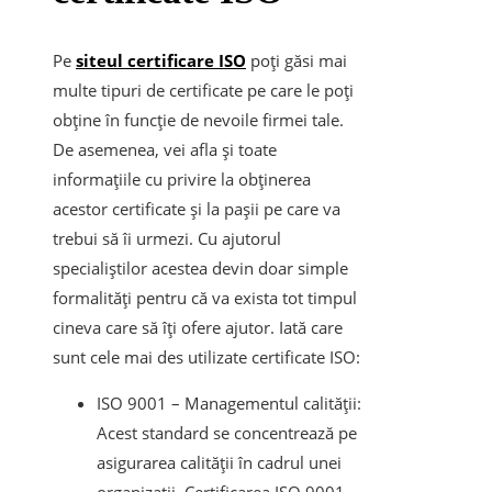
Pe
siteul certificare ISO
poți găsi mai
multe tipuri de certificate pe care le poți
obține în funcție de nevoile firmei tale.
De asemenea, vei afla și toate
informațiile cu privire la obținerea
acestor certificate și la pașii pe care va
trebui să îi urmezi. Cu ajutorul
specialiștilor acestea devin doar simple
formalități pentru că va exista tot timpul
cineva care să îți ofere ajutor. Iată care
sunt cele mai des utilizate certificate ISO:
ISO 9001 – Managementul calității:
Acest standard se concentrează pe
asigurarea calității în cadrul unei
organizații. Certificarea ISO 9001