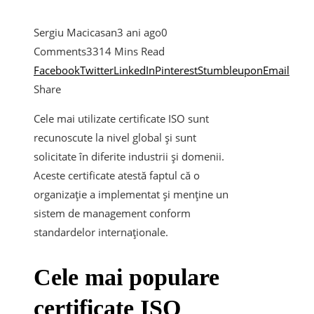
Sergiu Macicasan
3 ani ago
0
Comments
331
4 Mins Read
Facebook
Twitter
LinkedIn
Pinterest
Stumbleupon
Email
Share
Cele mai utilizate certificate ISO sunt
recunoscute la nivel global și sunt
solicitate în diferite industrii și domenii.
Aceste certificate atestă faptul că o
organizație a implementat și menține un
sistem de management conform
standardelor internaționale.
Cele mai populare
certificate ISO