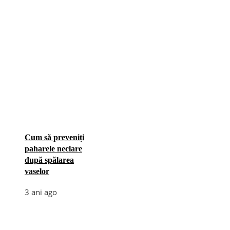
Cum să preveniți
paharele neclare
după spălarea
vaselor
3 ani ago