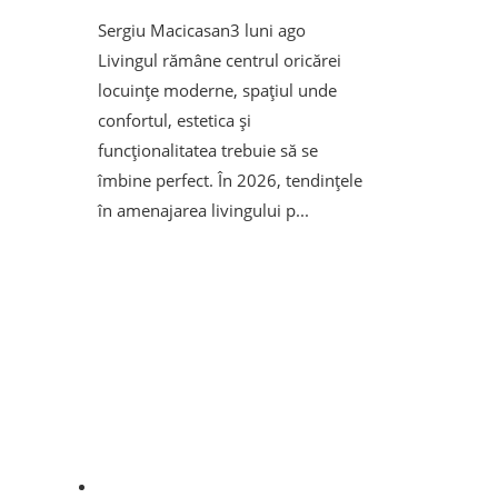
Sergiu Macicasan
3 luni ago
Livingul rămâne centrul oricărei
locuințe moderne, spațiul unde
confortul, estetica și
funcționalitatea trebuie să se
îmbine perfect. În 2026, tendințele
în amenajarea livingului p...