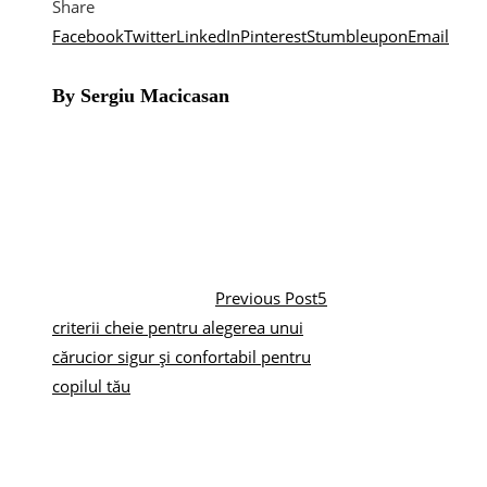
Share
Facebook
Twitter
LinkedIn
Pinterest
Stumbleupon
Email
By Sergiu Macicasan
Previous Post
5
criterii cheie pentru alegerea unui
cărucior sigur și confortabil pentru
copilul tău