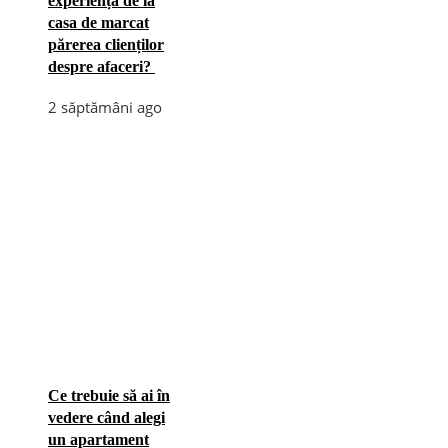
experiența de la
casa de marcat
părerea clienților
despre afaceri?
2 săptămâni ago
Ce trebuie să ai în
vedere când alegi
un apartament