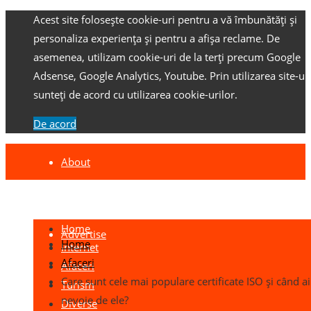
Acest site folosește cookie-uri pentru a vă îmbunătăți și
personaliza experiența și pentru a afișa reclame.
De
asemenea, utilizam cookie-uri de la terți precum Google
Adsense, Google Analytics, Youtube.
Prin utilizarea site-ulu
sunteți de acord cu utilizarea cookie-urilor.
De acord
About
Contact
Home
Advertise
Home
Internet
Afaceri
Afaceri
Care sunt cele mai populare certificate ISO și când ai
Turism
nevoie de ele?
Diverse