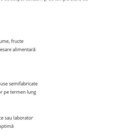
gume, fructe
cesare alimentară
duse semifabricate
lor pe termen lung
ce sau laborator
 optimă