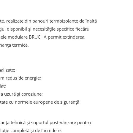
e, realizate din panouri termoizolante de înaltă
ul disponibil și necesitățile specifice fiecărui
stemele modulare BRUCHA permit extinderea,
manța termică.
alizate;
um redus de energie;
at;
la uzură și coroziune;
ate cu normele europene de siguranță
tanța tehnică și suportul post-vânzare pentru
luție completă și de încredere.