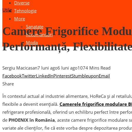
Diverse
Utile
Tehnologie
More
Sanatate
Camere Frigorifice Mod
Recomandari
Moda
Performanță, Flexibilitate
Sergiu Macicasan
7 luni ago
6 luni ago
107
4 Mins Read
Facebook
Twitter
LinkedIn
Pinterest
Stumbleupon
Email
Share
În contextul actual al industriei alimentare, HoReCa și al retailului
flexibile a devenit esențială.
Camerele frigorifice modulare 
refrigerare profesională, oferind un echilibru perfect între perfo
de
PHOENIX în România
, aceste camere frigorifice modulare s
variate ale clienților, fie că este vorba despre depozitarea pro