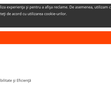
liza experiența și pentru a afișa reclame.
De asemenea, utilizam c
nteți de acord cu utilizarea cookie-urilor.
litate și Eficiență