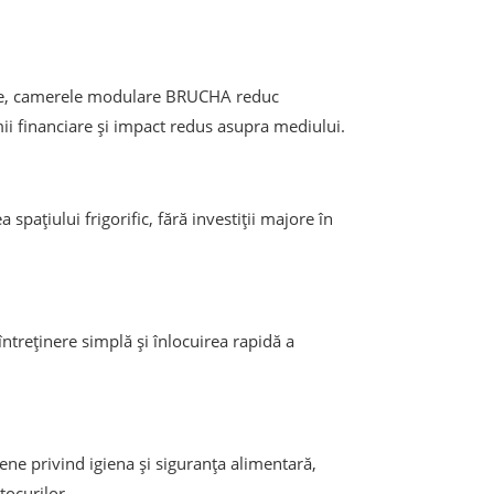
erne, camerele modulare BRUCHA reduc
i financiare și impact redus asupra mediului.
pațiului frigorific, fără investiții majore în
ntreținere simplă și înlocuirea rapidă a
e privind igiena și siguranța alimentară,
tocurilor.