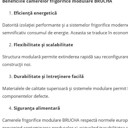
Beneficiile camerelor frigorifice modulare BRUCHA
Eficiență energetică
Datorită izolației performante și a sistemelor frigorifice mod
semnificativ consumul de energie. Aceasta se traduce în economi
Flexibilitate și scalabilitate
Structura modulară permite extinderea rapidă sau reconfigurarea s
construcții noi.
Durabilitate și întreținere facilă
Materialele de calitate superioară și sistemele modulare permit î
componentelor defecte.
Siguranța alimentară
Camerele frigorifice modulare BRUCHA respectă normele europen
prevenind contaminarea produselor și asigurând trasabilitatea s