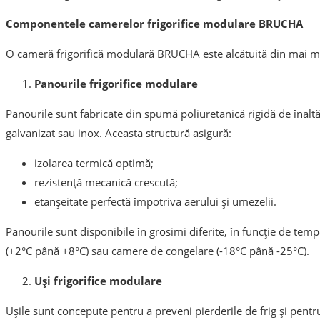
Componentele camerelor frigorifice modulare BRUCHA
O cameră frigorifică modulară BRUCHA este alcătuită din mai m
Panourile frigorifice modulare
Panourile sunt fabricate din spumă poliuretanică rigidă de înaltă
galvanizat sau inox. Aceasta structură asigură:
izolarea termică optimă;
rezistență mecanică crescută;
etanșeitate perfectă împotriva aerului și umezelii.
Panourile sunt disponibile în grosimi diferite, în funcție de tem
(+2°C până +8°C) sau camere de congelare (-18°C până -25°C).
Uși frigorifice modulare
Ușile sunt concepute pentru a preveni pierderile de frig și pentru 