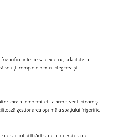
rigorifice interne sau externe, adaptate la
ă soluții complete pentru alegerea și
itorizare a temperaturii, alarme, ventilatoare și
litează gestionarea optimă a spațiului frigorific.
e de scopul utilizării și de temperatura de