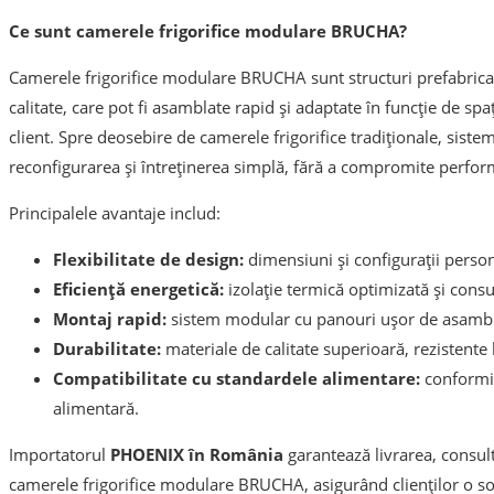
Ce sunt camerele frigorifice modulare BRUCHA?
Camerele frigorifice modulare BRUCHA sunt structuri prefabricat
calitate, care pot fi asamblate rapid și adaptate în funcție de spați
client. Spre deosebire de camerele frigorifice tradiționale, si
reconfigurarea și întreținerea simplă, fără a compromite perfor
Principalele avantaje includ:
Flexibilitate de design:
dimensiuni și configurații person
Eficiență energetică:
izolație termică optimizată și cons
Montaj rapid:
sistem modular cu panouri ușor de asambl
Durabilitate:
materiale de calitate superioară, rezistente 
Compatibilitate cu standardele alimentare:
conformit
alimentară.
Importatorul
PHOENIX în România
garantează livrarea, consul
camerele frigorifice modulare BRUCHA, asigurând clienților o so