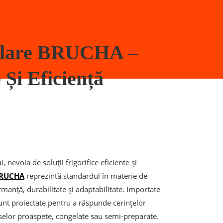
ulare BRUCHA –
 Și Eficiență
, nevoia de soluții frigorifice eficiente și
BRUCHA
reprezintă standardul în materie de
rmanță, durabilitate și adaptabilitate. Importate
unt proiectate pentru a răspunde cerințelor
duselor proaspete, congelate sau semi-preparate.