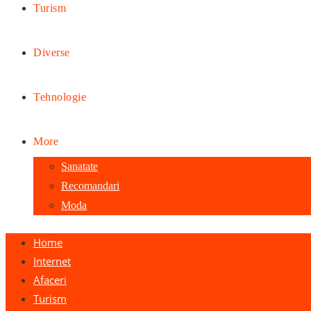
Turism
Diverse
Tehnologie
More
Sanatate
Recomandari
Moda
Home
Internet
Afaceri
Turism