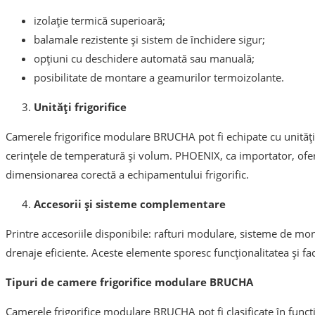
izolație termică superioară;
balamale rezistente și sistem de închidere sigur;
opțiuni cu deschidere automată sau manuală;
posibilitate de montare a geamurilor termoizolante.
Unități frigorifice
Camerele frigorifice modulare BRUCHA pot fi echipate cu unități f
cerințele de temperatură și volum. PHOENIX, ca importator, ofer
dimensionarea corectă a echipamentului frigorific.
Accesorii și sisteme complementare
Printre accesoriile disponibile: rafturi modulare, sisteme de mon
drenaje eficiente. Aceste elemente sporesc funcționalitatea și faci
Tipuri de camere frigorifice modulare BRUCHA
Camerele frigorifice modulare BRUCHA pot fi clasificate în funcți