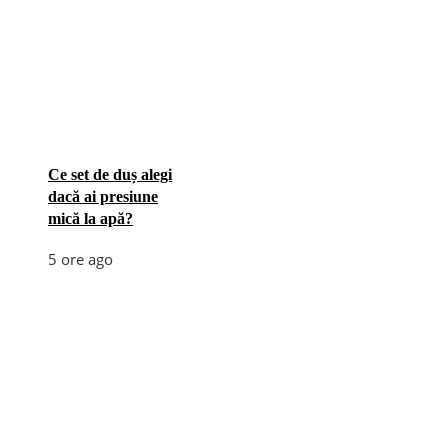
Ce set de duș alegi
dacă ai presiune
mică la apă?
5 ore ago