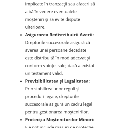
implicate în tranzacții sau afaceri să
aibă în vedere eventualele
moșteniri și să evite dispute
ulterioare.
Asigurarea Redistribuirii Averii:
Drepturile succesorale asigură că
averea unei persoane decedate
este distribuită în mod adecvat și
conform voinței sale, dacă a existat
un testament valid.
Previzibilitatea și Legalitatea:
Prin stabilirea unor reguli și
proceduri legale, drepturile
succesorale asigură un cadru legal
pentru gestionarea moștenirilor.
Protecția Moștenitorilor Minori:
Ele pot include măsuri de protecție