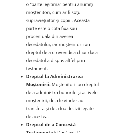
o “parte legitimă” pentru anumiți
moștenitori, cum ar fi soțul
supraviețuitor și copiii. Această
parte este o cotă fixă sau
procentuală din averea
decedatului, iar moștenitorii au
dreptul de a o revendica chiar dacă
decedatul a dispus altfel prin
testament.
Dreptul la Administrarea
Moștenirii:
Moștenitorii au dreptul
de a administra bunurile și activele
moștenirii, de a le vinde sau
transfera și de a lua decizii legate
de acestea.
Dreptul de a Contestă
Testamentul:
Dacă există