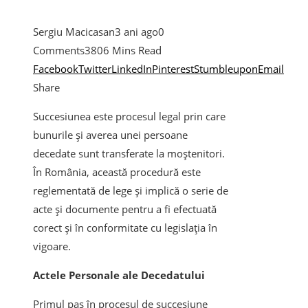
Sergiu Macicasan
3 ani ago
0
Comments
380
6 Mins Read
Facebook
Twitter
LinkedIn
Pinterest
Stumbleupon
Email
Share
Succesiunea este procesul legal prin care
bunurile și averea unei persoane
decedate sunt transferate la moștenitori.
În România, această procedură este
reglementată de lege și implică o serie de
acte și documente pentru a fi efectuată
corect și în conformitate cu legislația în
vigoare.
Actele Personale ale Decedatului
Primul pas în procesul de succesiune