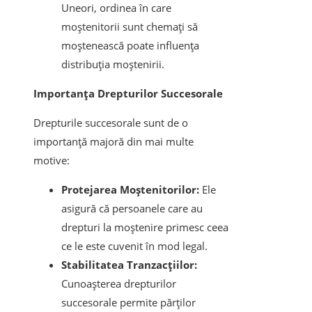
Uneori, ordinea în care
moștenitorii sunt chemați să
moștenească poate influența
distribuția moștenirii.
Importanța Drepturilor Succesorale
Drepturile succesorale sunt de o
importanță majoră din mai multe
motive:
Protejarea Moștenitorilor:
Ele
asigură că persoanele care au
drepturi la moștenire primesc ceea
ce le este cuvenit în mod legal.
Stabilitatea Tranzacțiilor:
Cunoașterea drepturilor
succesorale permite părților