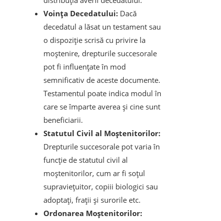
distribuția averii decedatului.
Voința Decedatului:
Dacă
decedatul a lăsat un testament sau
o dispoziție scrisă cu privire la
moștenire, drepturile succesorale
pot fi influențate în mod
semnificativ de aceste documente.
Testamentul poate indica modul în
care se împarte averea și cine sunt
beneficiarii.
Statutul Civil al Moștenitorilor:
Drepturile succesorale pot varia în
funcție de statutul civil al
moștenitorilor, cum ar fi soțul
supraviețuitor, copiii biologici sau
adoptați, frații și surorile etc.
Ordonarea Moștenitorilor: