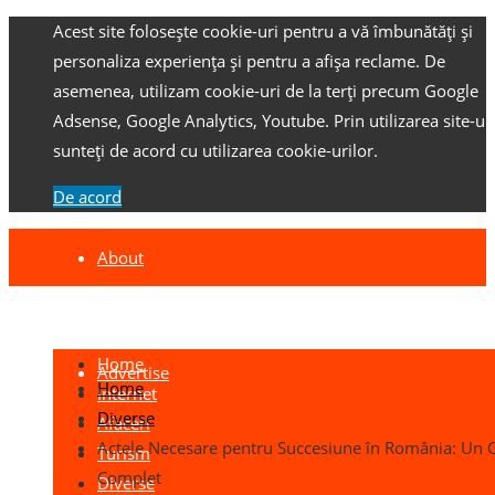
Acest site folosește cookie-uri pentru a vă îmbunătăți și
personaliza experiența și pentru a afișa reclame.
De
asemenea, utilizam cookie-uri de la terți precum Google
Adsense, Google Analytics, Youtube.
Prin utilizarea site-ulu
sunteți de acord cu utilizarea cookie-urilor.
De acord
About
Contact
Home
Advertise
Home
Internet
Diverse
Afaceri
Actele Necesare pentru Succesiune în România: Un 
Turism
Complet
Diverse