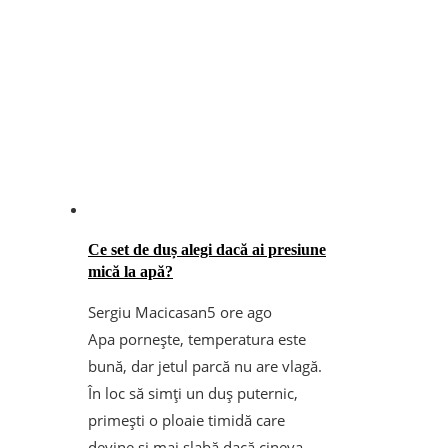
Ce set de duș alegi dacă ai presiune
mică la apă?
Sergiu Macicasan
5 ore ago
Apa pornește, temperatura este
bună, dar jetul parcă nu are vlagă.
În loc să simți un duș puternic,
primești o ploaie timidă care
devine și mai slabă dacă cineva