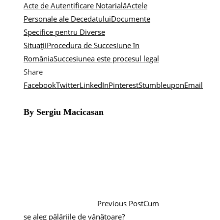
Acte de Autentificare Notarială
Actele
Personale ale Decedatului
Documente
Specifice pentru Diverse
Situații
Procedura de Succesiune în
România
Succesiunea este procesul legal
Share
Facebook
Twitter
LinkedIn
Pinterest
Stumbleupon
Email
By Sergiu Macicasan
Previous Post
Cum
se aleg pălăriile de vânătoare?