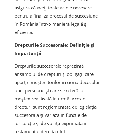
asigura că aveți toate actele necesare
pentru a finaliza procesul de succesiune
în România într-o manieră legală și
eficientă.
Drepturile Succesorale: Definiție și
Importanță
Drepturile succesorale reprezintă
ansamblul de drepturi și obligații care
aparțin moștenitorilor în urma decesului
unei persoane și care se referă la
moștenirea lăsată în urmă. Aceste
drepturi sunt reglementate de legislația
succesorală și variază în funcție de
jurisdicție și de voința exprimată în
testamentul decedatului.