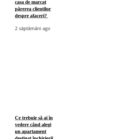
casa de marcat
părerea clienților
despre afaceri?
2 săptămâni ago
Ce trebuie să ai în
vedere când alegi
un apartament
destinat închirierii