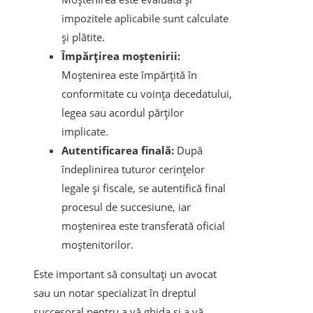
impozitele aplicabile sunt calculate
și plătite.
Împărțirea moștenirii:
Moștenirea este împărțită în
conformitate cu voința decedatului,
legea sau acordul părților
implicate.
Autentificarea finală:
După
îndeplinirea tuturor cerințelor
legale și fiscale, se autentifică final
procesul de succesiune, iar
moștenirea este transferată oficial
moștenitorilor.
Este important să consultați un avocat
sau un notar specializat în dreptul
succesoral pentru a vă ghida și a vă