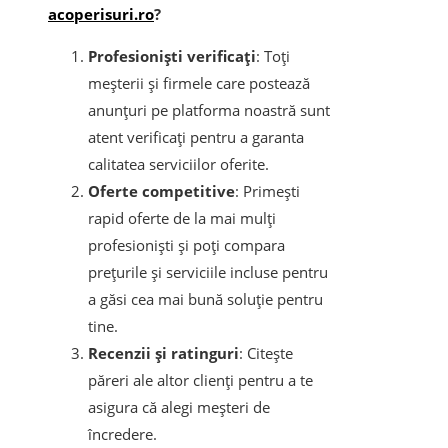
acoperisuri.ro
?
Profesioniști verificați
: Toți
meșterii și firmele care postează
anunțuri pe platforma noastră sunt
atent verificați pentru a garanta
calitatea serviciilor oferite.
Oferte competitive
: Primești
rapid oferte de la mai mulți
profesioniști și poți compara
prețurile și serviciile incluse pentru
a găsi cea mai bună soluție pentru
tine.
Recenzii și ratinguri
: Citește
păreri ale altor clienți pentru a te
asigura că alegi meșteri de
încredere.