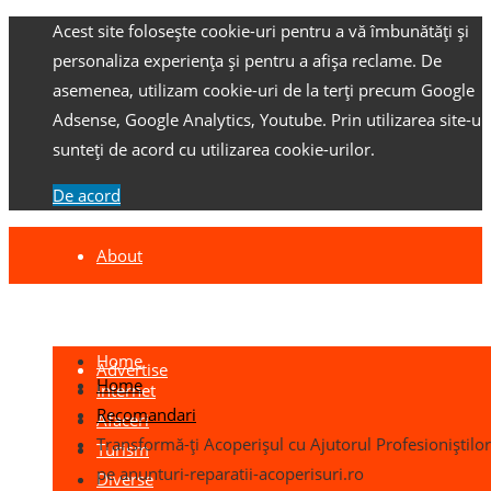
Acest site folosește cookie-uri pentru a vă îmbunătăți și
personaliza experiența și pentru a afișa reclame.
De
asemenea, utilizam cookie-uri de la terți precum Google
Adsense, Google Analytics, Youtube.
Prin utilizarea site-ulu
sunteți de acord cu utilizarea cookie-urilor.
De acord
About
Contact
Home
Advertise
Home
Internet
Recomandari
Afaceri
Transformă-ți Acoperișul cu Ajutorul Profesioniștilo
Turism
pe anunturi-reparatii-acoperisuri.ro
Diverse