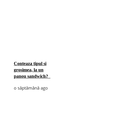
Conteaza tipul si
grosimea, la un
panou sandwich?
o săptămână ago