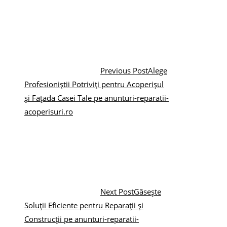
Previous Post
Alege
Profesioniștii Potriviți pentru Acoperișul
și Fațada Casei Tale pe anunturi-reparatii-
acoperisuri.ro
Next Post
Găsește
Soluții Eficiente pentru Reparații și
Construcții pe anunturi-reparatii-