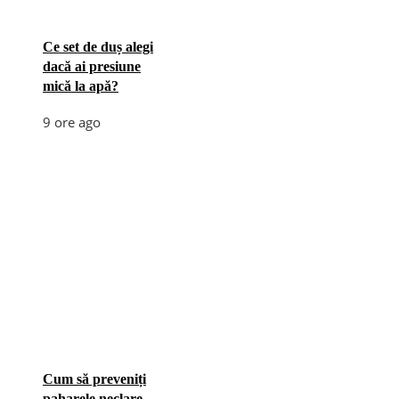
Ce set de duș alegi
dacă ai presiune
mică la apă?
9 ore ago
Cum să preveniți
paharele neclare