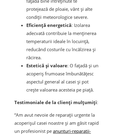
fațadă bine întreținute te
protejează de ploaie, vânt și alte
condiții meteorologice severe.
Eficiență energetică
: Izolarea
adecvată contribuie la menținerea
temperaturii ideale în locuință,
reducând costurile cu încălzirea și
răcirea.
Estetică și valoare
: O fațadă și un
acoperiș frumoase îmbunătățesc
aspectul general al casei și pot
crește valoarea acesteia pe piață.
Testimoniale de la clienți mulțumiți
:
“Am avut nevoie de reparații urgente la
acoperișul casei noastre și am găsit rapid
un profesionist pe
anunturi-reparatii-