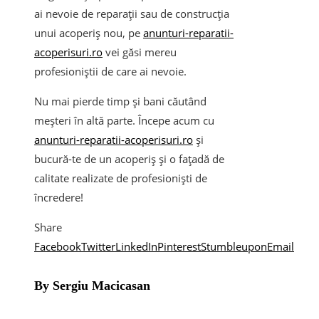
ai nevoie de reparații sau de construcția
unui acoperiș nou, pe
anunturi-reparatii-
acoperisuri.ro
vei găsi mereu
profesioniștii de care ai nevoie.
Nu mai pierde timp și bani căutând
meșteri în altă parte. Începe acum cu
anunturi-reparatii-acoperisuri.ro
și
bucură-te de un acoperiș și o fațadă de
calitate realizate de profesioniști de
încredere!
Share
Facebook
Twitter
LinkedIn
Pinterest
Stumbleupon
Email
By Sergiu Macicasan