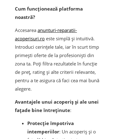
Cum funcționează platforma
noastră?
Accesarea
anunturi-reparatii-
acoperisuri.ro
este simplă și intuitivă.
Introduci cerințele tale, iar în scurt timp
primești oferte de la profesioniști din
zona ta. Poți filtra rezultatele în funcție
de preț, rating și alte criterii relevante,
pentru a te asigura că faci cea mai bună
alegere.
Avantajele unui acoperiș și ale unei
fațade bine întreținute
:
Protecție împotriva
intemperiilor
: Un acoperiș și o