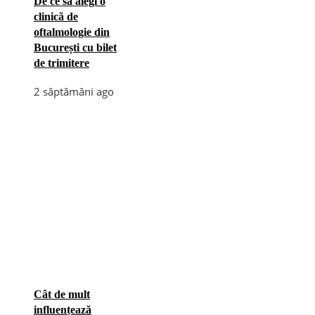
De ce să alegi o
clinică de
oftalmologie din
București cu bilet
de trimitere
2 săptămâni ago
Cât de mult
influențează