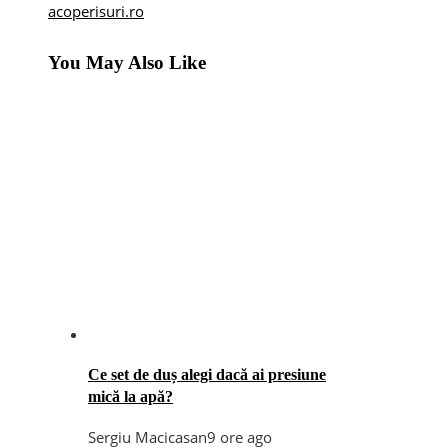
acoperisuri.ro
You May Also Like
Ce set de duș alegi dacă ai presiune
mică la apă?
Sergiu Macicasan
9 ore ago