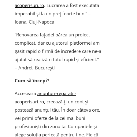
acoperisuri.ro
. Lucrarea a fost executată
impecabil și la un preț foarte bun.” –
Ioana, Cluj-Napoca
“Renovarea fațadei părea un proiect
complicat, dar cu ajutorul platformei am
găsit rapid o firmă de încredere care ne-a
ajutat să realizăm totul rapid și eficient.”
– Andrei, București
Cum să începi?
Accesează
anunturi-reparatii-
acoperisuri.ro
, creează-ți un cont și
postează anunțul tău. În doar câteva ore,
vei primi oferte de la cei mai buni
profesioniști din zona ta. Compară-le și
alege soluția perfectă pentru tine. Fie că