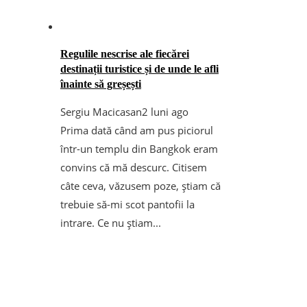
Regulile nescrise ale fiecărei
destinații turistice și de unde le afli
înainte să greșești
Sergiu Macicasan
2 luni ago
Prima dată când am pus piciorul
într-un templu din Bangkok eram
convins că mă descurc. Citisem
câte ceva, văzusem poze, știam că
trebuie să-mi scot pantofii la
intrare. Ce nu știam...