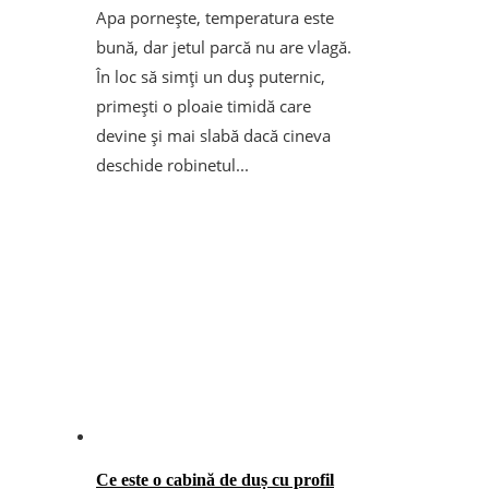
Apa pornește, temperatura este
bună, dar jetul parcă nu are vlagă.
În loc să simți un duș puternic,
primești o ploaie timidă care
devine și mai slabă dacă cineva
deschide robinetul...
Ce este o cabină de duș cu profil