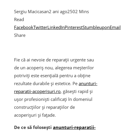
Sergiu Macicasan
2 ani ago
250
2 Mins
Read
Facebook
Twitter
LinkedIn
Pinterest
Stumbleupon
Email
Share
Fie că ai nevoie de reparații urgente sau
de un acoperiș nou, alegerea meșterilor
potriviți este esențială pentru a obține
rezultate durabile și estetice. Pe
anunturi-
reparatii-acoperisuri.ro
, găsești rapid și
ușor profesioniști calificați în domeniul
construcțiilor și reparațiilor de
acoperișuri și fațade.
De ce să folosești
anunturi-reparatii-