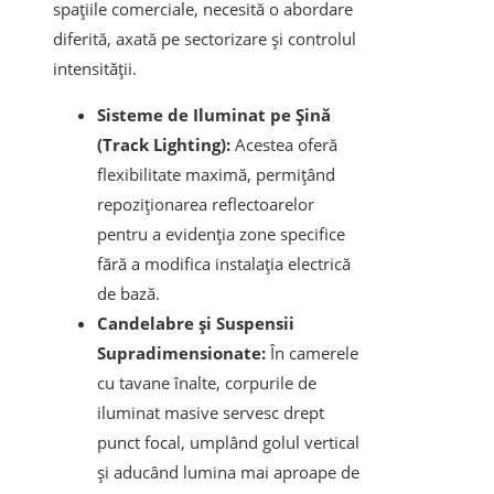
spațiile comerciale, necesită o abordare
diferită, axată pe sectorizare și controlul
intensității.
Sisteme de Iluminat pe Șină
(Track Lighting):
Acestea oferă
flexibilitate maximă, permițând
repoziționarea reflectoarelor
pentru a evidenția zone specifice
fără a modifica instalația electrică
de bază.
Candelabre și Suspensii
Supradimensionate:
În camerele
cu tavane înalte, corpurile de
iluminat masive servesc drept
punct focal, umplând golul vertical
și aducând lumina mai aproape de