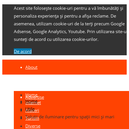
Acest site folosește cookie-uri pentru a vă îmbunătăți și
personaliza experiența și pentru a afișa reclame.
De
asemenea, utilizam cookie-uri de la terți precum Google
Adsense, Google Analytics, Youtube.
Prin utilizarea site-ulu
sunteți de acord cu utilizarea cookie-urilor.
De acord
About
Contact
Home
Advertise
Home
Internet
Utile
Afaceri
Soluții de iluminare pentru spații mici și mari
Turism
Diverse