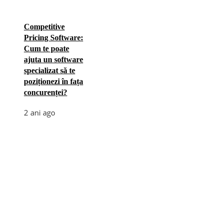
Competitive
Pricing Software:
Cum te poate
ajuta un software
specializat să te
poziționezi în fața
concurenței?
2 ani ago