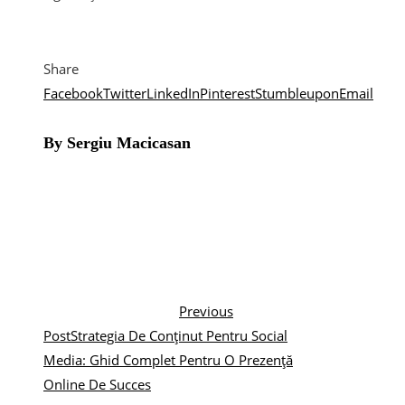
Share
Facebook
Twitter
LinkedIn
Pinterest
Stumbleupon
Email
By Sergiu Macicasan
Previous
Post
Strategia De Conținut Pentru Social
Media: Ghid Complet Pentru O Prezență
Online De Succes