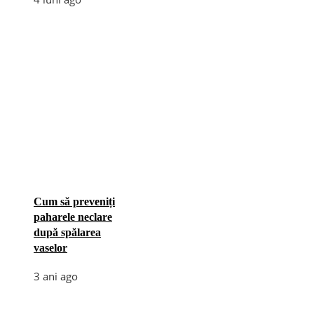
Cum să preveniți
paharele neclare
după spălarea
vaselor
3 ani ago