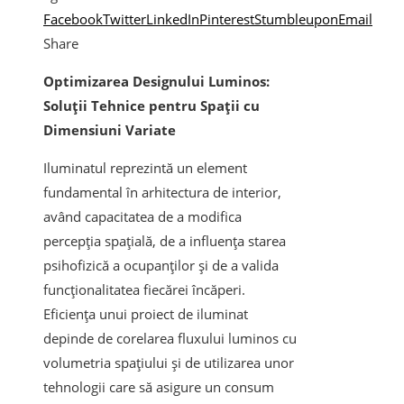
Facebook
Twitter
LinkedIn
Pinterest
Stumbleupon
Email
Share
Optimizarea Designului Luminos:
Soluții Tehnice pentru Spații cu
Dimensiuni Variate
Iluminatul reprezintă un element
fundamental în arhitectura de interior,
având capacitatea de a modifica
percepția spațială, de a influența starea
psihofizică a ocupanților și de a valida
funcționalitatea fiecărei încăperi.
Eficiența unui proiect de iluminat
depinde de corelarea fluxului luminos cu
volumetria spațiului și de utilizarea unor
tehnologii care să asigure un consum