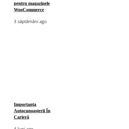
pentru magazinele
WooCommerce
3 săptămâni ago
Importanța
Autocunoașterii În
Carieră
4 luni ago