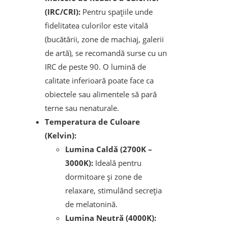
(IRC/CRI):
Pentru spațiile unde
fidelitatea culorilor este vitală
(bucătării, zone de machiaj, galerii
de artă), se recomandă surse cu un
IRC de peste 90. O lumină de
calitate inferioară poate face ca
obiectele sau alimentele să pară
terne sau nenaturale.
Temperatura de Culoare
(Kelvin):
Lumina Caldă (2700K –
3000K):
Ideală pentru
dormitoare și zone de
relaxare, stimulând secreția
de melatonină.
Lumina Neutră (4000K):