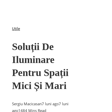
Utile
Soluții De
Iluminare
Pentru Spații
Mici Și Mari
Sergiu Macicasan
7 luni ago
7 luni
ago
148
4 Mins Read