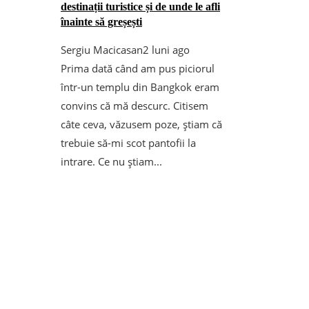
destinații turistice și de unde le afli
înainte să greșești
Sergiu Macicasan
2 luni ago
Prima dată când am pus piciorul
într-un templu din Bangkok eram
convins că mă descurc. Citisem
câte ceva, văzusem poze, știam că
trebuie să-mi scot pantofii la
intrare. Ce nu știam...