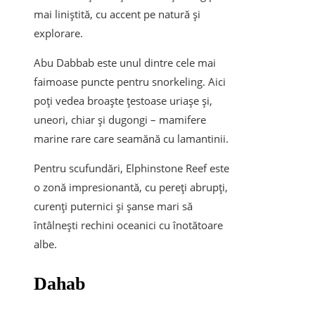
mai liniștită, cu accent pe natură și
explorare.
Abu Dabbab este unul dintre cele mai
faimoase puncte pentru snorkeling. Aici
poți vedea broaște țestoase uriașe și,
uneori, chiar și dugongi – mamifere
marine rare care seamănă cu lamantinii.
Pentru scufundări, Elphinstone Reef este
o zonă impresionantă, cu pereți abrupți,
curenți puternici și șanse mari să
întâlnești rechini oceanici cu înotătoare
albe.
Dahab