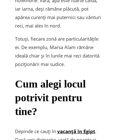
noiembrie. Vara, apa este foarte caldă,
iar iarna, deși rămâne plăcută, pot
apărea curenți mai puternici sau vânturi
reci, mai ales în nord.
Totuși, fiecare zonă are particularitățile
ei. De exemplu, Marsa Alam rămâne
ideală chiar și în lunile mai reci datorită
poziționării mai sudice.
Cum alegi locul
potrivit pentru
tine?
Depinde ce cauți în
vacanță în Egipt
.
Dacă vrei distracție, viață de noapte și