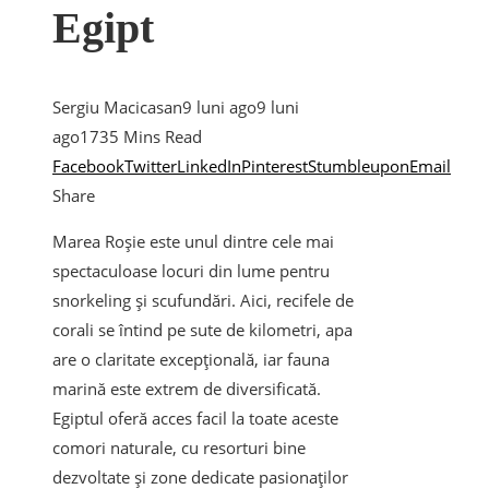
Egipt
Sergiu Macicasan
9 luni ago
9 luni
ago
173
5 Mins Read
Facebook
Twitter
LinkedIn
Pinterest
Stumbleupon
Email
Share
Marea Roșie este unul dintre cele mai
spectaculoase locuri din lume pentru
snorkeling și scufundări. Aici, recifele de
corali se întind pe sute de kilometri, apa
are o claritate excepțională, iar fauna
marină este extrem de diversificată.
Egiptul oferă acces facil la toate aceste
comori naturale, cu resorturi bine
dezvoltate și zone dedicate pasionaților