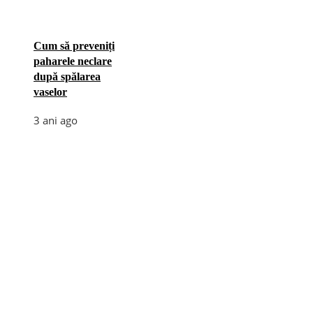
Cum să preveniți
paharele neclare
după spălarea
vaselor
3 ani ago