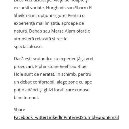
excursii variate, Hurghada sau Sharm El
Sheikh sunt opțiuni sigure. Pentru o
experiență mai liniștită, aproape de
natură, Dahab sau Marsa Alam oferă o
atmosferă relaxată și recife
spectaculoase.
Dacă ești scafandru cu experiență și vrei
provocări, Elphinstone Reef sau Blue
Hole sunt de neratat. În schimb, pentru
un debut confortabil, alege zone cu ape
puțin adânci și ghizi locali care cunosc
bine terenul.
Share
Facebook
Twitter
LinkedIn
Pinterest
Stumbleupon
Email