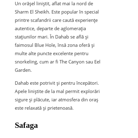
Un orășel liniștit, aflat mai la nord de
Sharm El Sheikh. Este popular în special
printre scafandrii care caută experiențe
autentice, departe de aglomerația
stațiunilor mari. În Dahab se află și
faimosul Blue Hole, însă zona oferă și
multe alte puncte excelente pentru
snorkeling, cum ar fi The Canyon sau Eel
Garden.
Dahab este potrivit și pentru începători.
Apele liniștite de la mal permit explorări
sigure și plăcute, iar atmosfera din oraș
este relaxată și prietenoasă.
Safaga