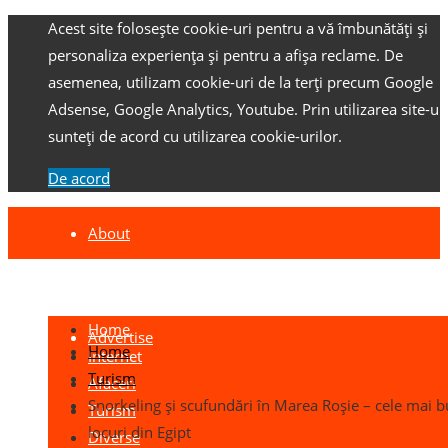
Acest site folosește cookie-uri pentru a vă îmbunătăți și
personaliza experiența și pentru a afișa reclame.
De
asemenea, utilizam cookie-uri de la terți precum Google
Adsense, Google Analytics, Youtube.
Prin utilizarea site-ulu
sunteți de acord cu utilizarea cookie-urilor.
De acord
About
Contact
Home
Advertise
Home
Internet
Turism
Afaceri
Snorkeling și scufundări în Marea Roșie – cele mai 
Turism
locuri din Egipt
Diverse