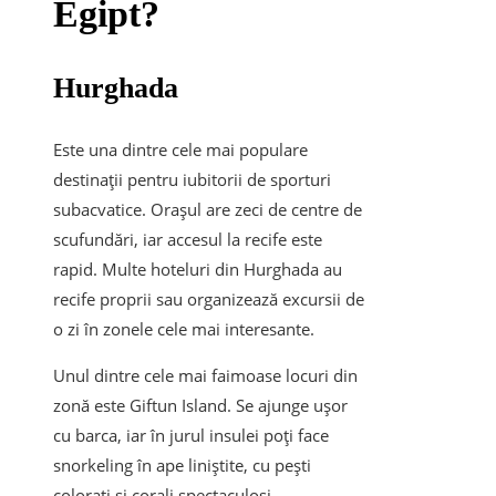
Egipt?
Hurghada
Este una dintre cele mai populare
destinații pentru iubitorii de sporturi
subacvatice. Orașul are zeci de centre de
scufundări, iar accesul la recife este
rapid. Multe hoteluri din Hurghada au
recife proprii sau organizează excursii de
o zi în zonele cele mai interesante.
Unul dintre cele mai faimoase locuri din
zonă este Giftun Island. Se ajunge ușor
cu barca, iar în jurul insulei poți face
snorkeling în ape liniștite, cu pești
colorați și corali spectaculoși.