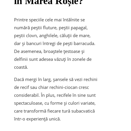
în Marea Roșie?
Printre speciile cele mai întâlnite se
numără peștii fluture, peștii papagal,
peștii clovn, anghilele, căluții de mare,
dar și bancuri întregi de pești barracuda.
De asemenea, broaștele țestoase și
delfinii sunt adesea văzuți în zonele de
coastă.
Dacă mergi în larg, șansele să vezi rechini
de recif sau chiar rechini-ciocan cresc
considerabil. În plus, recifele în sine sunt
spectaculoase, cu forme și culori variate,
care transformă fiecare tură subacvatică
într-o experiență unică.