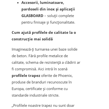
Accesorii, luminatoare,
pardoseli din inox și aplicații
GLASBOARD
– soluții complete
pentru finisaje și funcționalitate.
Cum ajută profilele de calitate la o
construcție mai solidă
Imaginează‑ți turnarea unei baze solide
de beton. Fără profile metalice de
calitate, schema de rezistență a clădirii ar
fi compromisă. Aici intră în scenă
profilele trapez
oferite de Phoenix,
produse de branduri recunoscute în
Europa, certificate și conforme cu
standarde industriale stricte.
„Profilele noastre trapez nu sunt doar