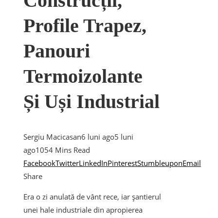
Construcții,
Profile Trapez,
Panouri
Termoizolante
Și Uși Industrial
Sergiu Macicasan
6 luni ago
5 luni
ago
105
4 Mins Read
Facebook
Twitter
LinkedIn
Pinterest
Stumbleupon
Email
Share
Era o zi anulată de vânt rece, iar șantierul
unei hale industriale din apropierea