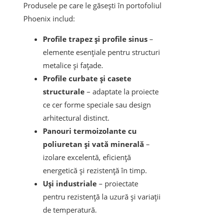
Produsele pe care le găsești în portofoliul
Phoenix includ:
Profile trapez și profile sinus
–
elemente esențiale pentru structuri
metalice și fațade.
Profile curbate și casete
structurale
– adaptate la proiecte
ce cer forme speciale sau design
arhitectural distinct.
Panouri termoizolante cu
poliuretan și vată minerală
–
izolare excelentă, eficiență
energetică și rezistență în timp.
Uși industriale
– proiectate
pentru rezistență la uzură și variații
de temperatură.