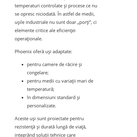
temperaturi controlate și procese ce nu
se opresc niciodată. În astfel de medii,
ușile industriale nu sunt doar „porți”, ci
elemente critice ale eficienței
operaționale.
Phoenix oferă uși adaptate:
pentru camere de răcire și
congelare;
pentru medii cu variații mari de
temperatură;
în dimensiuni standard și
personalizate.
Aceste uși sunt proiectate pentru
rezistență și durată lungă de viață,
integrând soluții tehnice care