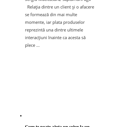
Relația dintre un client și o afacere
se formează din mai multe
momente, iar plata produselor
reprezintă una dintre ultimele
interacțiuni înainte ca acesta să
plece ...
Cum te poate ajuta un sejur la un