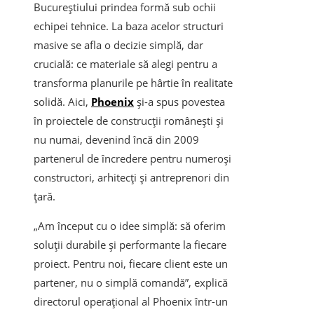
Bucureștiului prindea formă sub ochii
echipei tehnice. La baza acelor structuri
masive se afla o decizie simplă, dar
crucială: ce materiale să alegi pentru a
transforma planurile pe hârtie în realitate
solidă. Aici,
Phoenix
și-a spus povestea
în proiectele de construcții românești și
nu numai, devenind încă din 2009
partenerul de încredere pentru numeroși
constructori, arhitecți și antreprenori din
țară.
„Am început cu o idee simplă: să oferim
soluții durabile și performante la fiecare
proiect. Pentru noi, fiecare client este un
partener, nu o simplă comandă”, explică
directorul operațional al Phoenix într-un