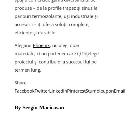
produse – de la profile trapez și sinus la
panouri termoizolante, uși industriale și
accesorii – îți oferă soluții complete,
eficiente și durabile.
Alegând
Phoenix
, nu alegi doar
materiale, ci un partener care îți înțelege
proiectul și contribuie la succesul lui pe
termen lung.
Share
Facebook
Twitter
LinkedIn
Pinterest
Stumbleupon
Email
By Sergiu Macicasan