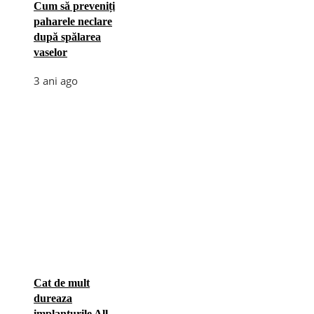
Cum să preveniți
paharele neclare
după spălarea
vaselor
3 ani ago
Cat de mult
dureaza
implanturile All-