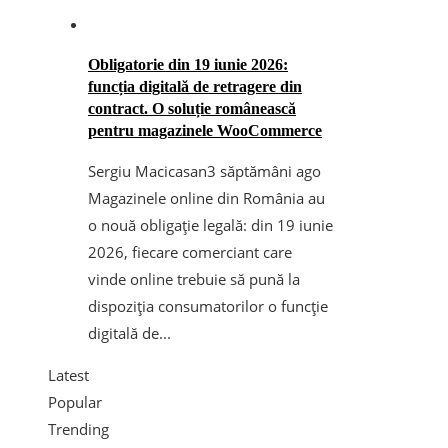
Obligatorie din 19 iunie 2026:
funcția digitală de retragere din
contract. O soluție românească
pentru magazinele WooCommerce
Sergiu Macicasan
3 săptămâni ago
Magazinele online din România au
o nouă obligație legală: din 19 iunie
2026, fiecare comerciant care
vinde online trebuie să pună la
dispoziția consumatorilor o funcție
digitală de...
Latest
Popular
Trending