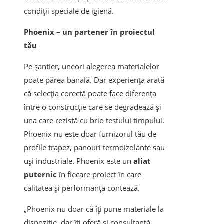
condiții speciale de igienă.
Phoenix – un partener în proiectul
tău
Pe șantier, uneori alegerea materialelor
poate părea banală. Dar experiența arată
că selecția corectă poate face diferența
între o construcție care se degradează și
una care rezistă cu brio testului timpului.
Phoenix nu este doar furnizorul tău de
profile trapez, panouri termoizolante sau
uși industriale. Phoenix este un
aliat
puternic
în fiecare proiect în care
calitatea și performanța contează.
„Phoenix nu doar că îți pune materiale la
dispoziție, dar îți oferă și consultanță