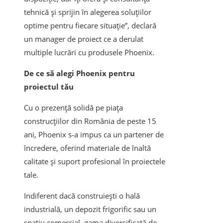
tehnică și sprijin în alegerea soluțiilor
optime pentru fiecare situație”, declară
un manager de proiect ce a derulat
multiple lucrări cu produsele Phoenix.
De ce să alegi Phoenix pentru
proiectul tău
Cu o prezență solidă pe piața
construcțiilor din România de peste 15
ani, Phoenix s‑a impus ca un partener de
încredere, oferind materiale de înaltă
calitate și suport profesional în proiectele
tale.
Indiferent dacă construiești o hală
industrială, un depozit frigorific sau un
spațiu comercial, gama diversificată de