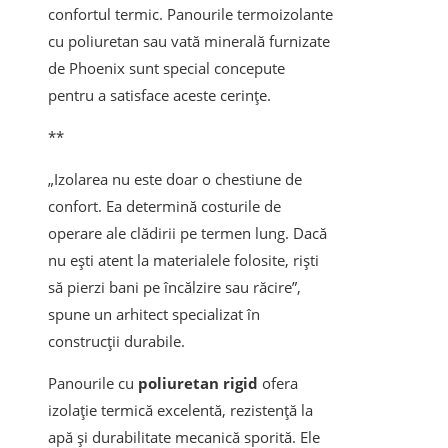
confortul termic. Panourile termoizolante
cu poliuretan sau vată minerală furnizate
de Phoenix sunt special concepute
pentru a satisface aceste cerințe.
**
„Izolarea nu este doar o chestiune de
confort. Ea determină costurile de
operare ale clădirii pe termen lung. Dacă
nu ești atent la materialele folosite, riști
să pierzi bani pe încălzire sau răcire”,
spune un arhitect specializat în
construcții durabile.
Panourile cu
poliuretan rigid
ofera
izolație termică excelentă, rezistență la
apă și durabilitate mecanică sporită. Ele