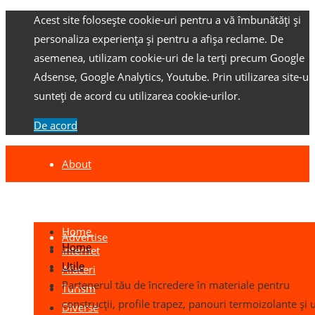
Acest site folosește cookie-uri pentru a vă îmbunătăți și
personaliza experiența și pentru a afișa reclame.
De
asemenea, utilizam cookie-uri de la terți precum Google
Adsense, Google Analytics, Youtube.
Prin utilizarea site-ulu
sunteți de acord cu utilizarea cookie-urilor.
De acord
About
Contact
Home
Advertise
Home
Internet
Utile
Afaceri
Partenerul tău de încredere în materiale pentru
Turism
construcții, profile trapez, panouri termoizolante și u
Diverse