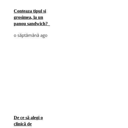
Conteaza tipul si
grosimea, la un
panou sandwich?
o săptămână ago
De ce să alegi o
clinică de