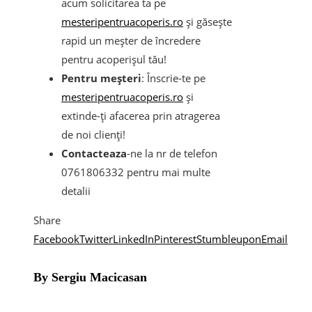
acum solicitarea ta pe
mesteripentruacoperis.ro
și găsește
rapid un meșter de încredere
pentru acoperișul tău!
Pentru meșteri
: Înscrie-te pe
mesteripentruacoperis.ro
și
extinde-ți afacerea prin atragerea
de noi clienți!
Contacteaza
-ne la nr de telefon
0761806332 pentru mai multe
detalii
Share
Facebook
Twitter
LinkedIn
Pinterest
Stumbleupon
Email
By Sergiu Macicasan