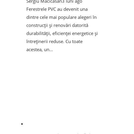
Sergiu Macicasan
3 luni ago
Ferestrele PVC au devenit una
dintre cele mai populare alegeri în
construcții și renovări datorită
durabilității, eficienței energetice și
întreținerii reduse. Cu toate
acestea, un...