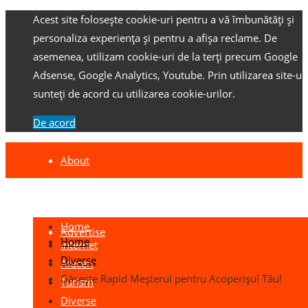
Acest site folosește cookie-uri pentru a vă îmbunătăți și
personaliza experiența și pentru a afișa reclame.
De
asemenea, utilizam cookie-uri de la terți precum Google
Adsense, Google Analytics, Youtube.
Prin utilizarea site-ulu
sunteți de acord cu utilizarea cookie-urilor.
De acord
About
Contact
Home
Advertise
Home
Internet
Diverse
Afaceri
Găsește Rapid Meșterul pentru Acoperișul Tău!
Turism
Diverse