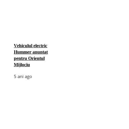
Vehiculul electric
Hummer anuntat
pentru Orientul
Mijlociu
5 ani ago
Categories
Afaceri
(110)
Diverse
(156)
E-commerce
(5)
Industrie
(4)