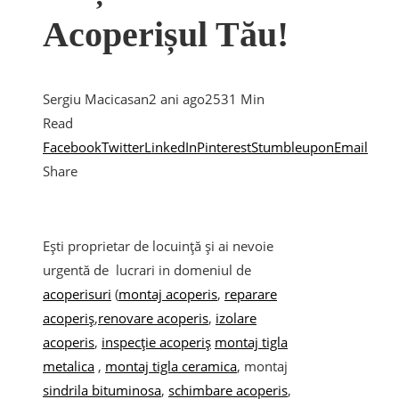
Acoperișul Tău!
Sergiu Macicasan
2 ani ago
253
1 Min
Read
Facebook
Twitter
LinkedIn
Pinterest
Stumbleupon
Email
Share
Ești proprietar de locuință și ai nevoie
urgentă de lucrari in domeniul de
acoperisuri
(
montaj acoperis
,
reparare
acoperiș
,
renovare acoperis
,
izolare
acoperis
,
inspecție acoperiș
montaj tigla
metalica
,
montaj tigla ceramica
, montaj
sindrila bituminosa
,
schimbare acoperis
,