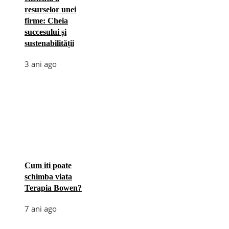
resurselor unei
firme: Cheia
succesului și
sustenabilității
3 ani ago
Cum iti poate
schimba viata
Terapia Bowen?
7 ani ago