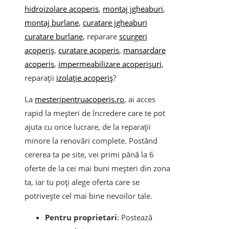
hidroizolare acoperis
,
montaj jgheaburi
,
montaj burlane
,
curatare jgheaburi
curatare burlane
, reparare
scurgeri
acoperiș
,
curatare acoperis
,
mansardare
acoperis
,
impermeabilizare acoperișuri
,
reparații
izolație acoperiș
?
La
mesteripentruacoperis.ro
, ai acces
rapid la meșteri de încredere care te pot
ajuta cu orice lucrare, de la reparații
minore la renovări complete. Postând
cererea ta pe site, vei primi până la 6
oferte de la cei mai buni meșteri din zona
ta, iar tu poți alege oferta care se
potrivește cel mai bine nevoilor tale.
Pentru proprietari
: Postează