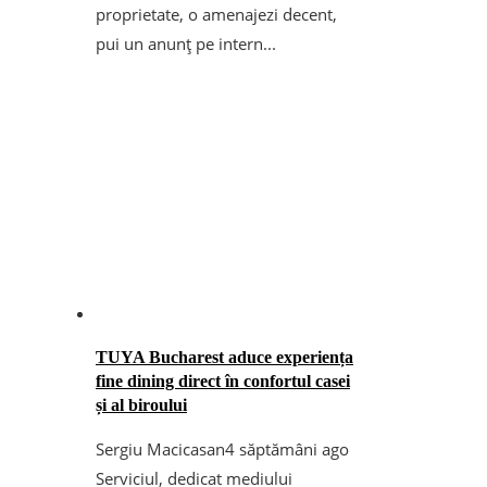
proprietate, o amenajezi decent,
pui un anunț pe intern...
TUYA Bucharest aduce experiența
fine dining direct în confortul casei
și al biroului
Sergiu Macicasan
4 săptămâni ago
Serviciul, dedicat mediului