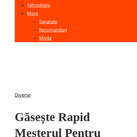
Tehnologie
More
Sanatate
Recomandari
Moda
Diverse
Găsește Rapid
Meșterul Pentru