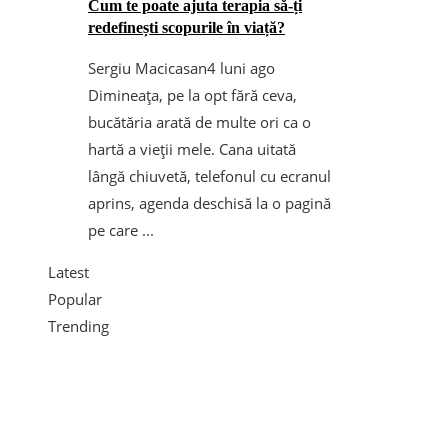
Cum te poate ajuta terapia să-ți
redefinești scopurile în viață?
Sergiu Macicasan
4 luni ago
Dimineața, pe la opt fără ceva,
bucătăria arată de multe ori ca o
hartă a vieții mele. Cana uitată
lângă chiuvetă, telefonul cu ecranul
aprins, agenda deschisă la o pagină
pe care ...
Latest
Popular
Trending