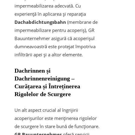
impermeabilizarea adecvată. Cu
experiență în aplicarea și reparația
Dachabdichtungsbahn
(membrane de
impermeabilizare pentru acoperiș), GR
Bauunternehmer asigură că acoperișul
dumneavoastră este protejat împotriva
infiltrării apei și a altor elemente.
Dachrinnen și
Dachrinnenreinigung –
Curățarea și Întreținerea
Rigolelor de Scurgere
Un alt aspect crucial al îngrijirii
acoperișurilor este menținerea rigolelor
de scurgere în stare bună de funcționare.
GR Bauunternehmer
oferă servicii