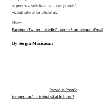
și pentru a solicita o evaluare gratuită,
vizitați site-ul lor oficial
aici
.
Share
Facebook
Twitter
LinkedIn
Pinterest
Stumbleupon
Email
By Sergiu Macicasan
Previous Post
Ce
temperatură ar trebui să ai în birou?