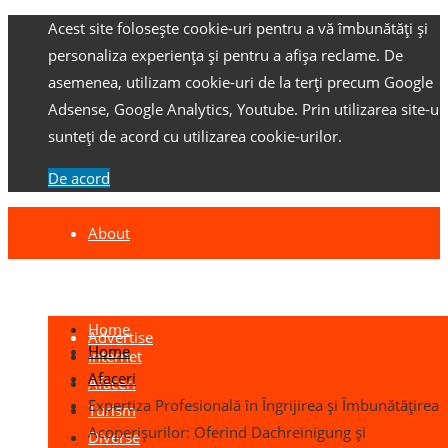
Acest site folosește cookie-uri pentru a vă îmbunătăți și
personaliza experiența și pentru a afișa reclame.
De
asemenea, utilizam cookie-uri de la terți precum Google
Adsense, Google Analytics, Youtube.
Prin utilizarea site-ulu
sunteți de acord cu utilizarea cookie-urilor.
De acord
About
Contact
Home
Advertise
Home
Internet
Afaceri
Afaceri
Expertiza Profesională în Îngrijirea și Îmbunătățirea
Turism
Acoperișurilor: Oferind Dachreinigung și
Diverse