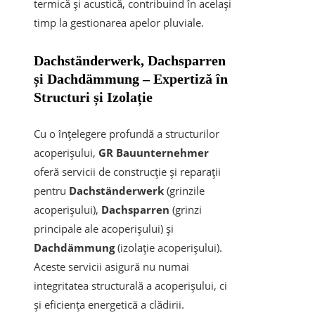
termică și acustică, contribuind în același
timp la gestionarea apelor pluviale.
Dachständerwerk, Dachsparren
și Dachdämmung – Expertiză în
Structuri și Izolație
Cu o înțelegere profundă a structurilor
acoperișului,
GR Bauunternehmer
oferă servicii de construcție și reparații
pentru
Dachständerwerk
(grinzile
acoperișului),
Dachsparren
(grinzi
principale ale acoperișului) și
Dachdämmung
(izolație acoperișului).
Aceste servicii asigură nu numai
integritatea structurală a acoperișului, ci
și eficiența energetică a clădirii.