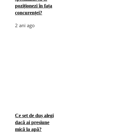
poziționezi în fața
concurenței?
2 ani ago
Ce set de duș alegi
dacă ai presiune
mică la apă?