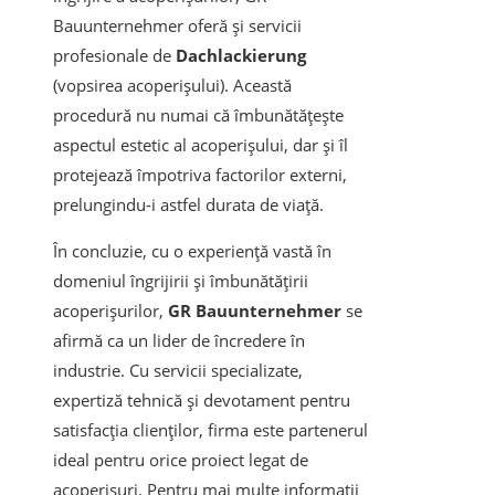
Bauunternehmer oferă și servicii
profesionale de
Dachlackierung
(vopsirea acoperișului). Această
procedură nu numai că îmbunătățește
aspectul estetic al acoperișului, dar și îl
protejează împotriva factorilor externi,
prelungindu-i astfel durata de viață.
În concluzie, cu o experiență vastă în
domeniul îngrijirii și îmbunătățirii
acoperișurilor,
GR Bauunternehmer
se
afirmă ca un lider de încredere în
industrie. Cu servicii specializate,
expertiză tehnică și devotament pentru
satisfacția clienților, firma este partenerul
ideal pentru orice proiect legat de
acoperișuri. Pentru mai multe informații