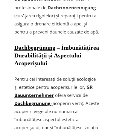
profesionale de
Dachrinnenreinigung
(curățarea rigolelor) și reparații pentru a
asigura o drenare eficientă a apei și
pentru a preveni daunele cauzate de apă.
Dachbegrünung
– Îmbunătățirea
Durabilității și Aspectului
Acoperișului
Pentru cei interesați de soluții ecologice
și estetice pentru acoperișurile lor,
GR
Bauunternehmer
oferă servicii de
Dachbegrünung
(acoperiri verzi). Aceste
acoperiri vegetale nu numai că
îmbunătățesc aspectul estetic al
acoperișului, dar și îmbunătățesc izolația