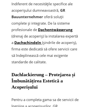
Indiferent de necesitățile specifice ale
acoperișului dumneavoastră,
GR
Bauunternehmer
oferă soluții
complete și integrate. De la sisteme
profesionale de
Dachentwässerung
(drenaj de acoperiș) la instalarea expertă
a
Dachschindeln
(șindrile de acoperiș),
firma este dedicată să ofere servicii care
să îndeplinească cele mai exigente
standarde de calitate.
Dachlackierung – Protejarea și
Îmbunătățirea Estetică a
Acoperișului
Pentru a completa gama sa de servicii de
îngrijire a acoperișurilor, GR