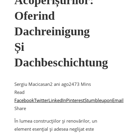
Acoperișurilor:
Oferind
Dachreinigung
Și
Dachbeschichtung
Sergiu Macicasan
2 ani ago
247
3 Mins
Read
Facebook
Twitter
LinkedIn
Pinterest
Stumbleupon
Email
Share
În lumea construcțiilor și renovărilor, un
element esențial și adesea neglijat este