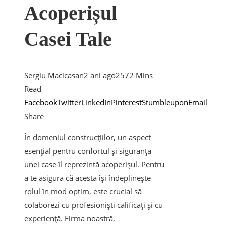
Acoperișul
Casei Tale
Sergiu Macicasan
2 ani ago
257
2 Mins
Read
Facebook
Twitter
LinkedIn
Pinterest
Stumbleupon
Email
Share
În domeniul construcțiilor, un aspect
esențial pentru confortul și siguranța
unei case îl reprezintă acoperișul. Pentru
a te asigura că acesta își îndeplinește
rolul în mod optim, este crucial să
colaborezi cu profesioniști calificați și cu
experiență. Firma noastră,