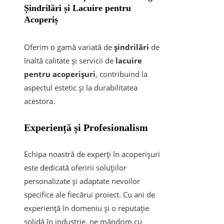
Șindrilări și Lacuire pentru
Acoperiș
Oferim o gamă variată de
șindrilări
de
înaltă calitate și servicii de
lacuire
pentru acoperișuri
, contribuind la
aspectul estetic și la durabilitatea
acestora.
Experiență și Profesionalism
Echipa noastră de experți în acoperișuri
este dedicată oferirii soluțiilor
personalizate și adaptate nevoilor
specifice ale fiecărui proiect. Cu ani de
experiență în domeniu și o reputație
solidă în industrie, ne mândrim cu