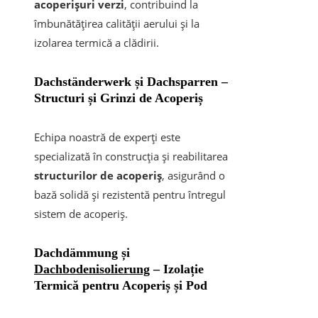
acoperișuri verzi
, contribuind la
îmbunătățirea calității aerului și la
izolarea termică a clădirii.
Dachständerwerk și Dachsparren
–
Structuri și Grinzi de Acoperiș
Echipa noastră de experți este
specializată în construcția și reabilitarea
structurilor de acoperiș
, asigurând o
bază solidă și rezistentă pentru întregul
sistem de acoperiș.
Dachdämmung și
Dachbodenisolierung
– Izolație
Termică pentru Acoperiș și Pod