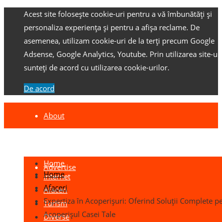
Acest site folosește cookie-uri pentru a vă îmbunătăți și
personaliza experiența și pentru a afișa reclame.
De
asemenea, utilizam cookie-uri de la terți precum Google
Adsense, Google Analytics, Youtube.
Prin utilizarea site-ulu
sunteți de acord cu utilizarea cookie-urilor.
De acord
About
Contact
Home
Advertise
Home
Internet
Afaceri
Afaceri
Expertiza în Acoperișuri: Oferind Soluții Complete p
Turism
Acoperișul Casei Tale
Diverse