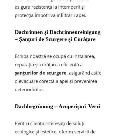
asigura rezistența la intemperii și
protecția împotriva infiltrării apei.
Dachrinnen și Dachrinnenreinigung
– Șanțuri de Scurgere și Curățare
Echipa noastră se ocupă cu instalarea,
reparația și curățarea eficientă a
șanțurilor de scurgere
, asigurând astfel
o evacuare corectă a apei și prevenirea
deteriorărilor.
Dachbegrünung
– Acoperișuri Verzi
Pentru clienții interesați de soluții
ecologice și estetice, oferim servicii de