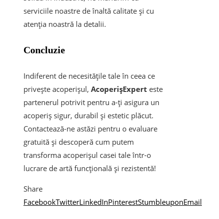
serviciile noastre de înaltă calitate și cu
atenția noastră la detalii.
Concluzie
Indiferent de necesitățile tale în ceea ce
privește acoperișul,
AcoperișExpert
este
partenerul potrivit pentru a-ți asigura un
acoperiș sigur, durabil și estetic plăcut.
Contactează-ne astăzi pentru o evaluare
gratuită și descoperă cum putem
transforma acoperișul casei tale într-o
lucrare de artă funcțională și rezistentă!
Share
Facebook
Twitter
LinkedIn
Pinterest
Stumbleupon
Email