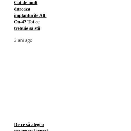
Cat de mult
dureaza
implanturile All-
On-4? Tot ce
trebuie sa stii
3 ani ago
De ce să alegi o
cazare cu jacuzzi