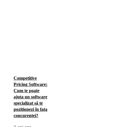
Competitive
Pricing Software:
Cum te poate
ajuta un software
specializat să te
poziționezi în fața
concurenței?
2 ani ago