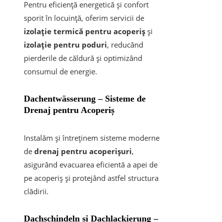
Pentru eficiență energetică și confort
sporit în locuință, oferim servicii de
izolație termică pentru acoperiș
și
izolație pentru poduri
, reducând
pierderile de căldură și optimizând
consumul de energie.
Dachentwässerung
– Sisteme de
Drenaj pentru Acoperiș
Instalăm și întreținem sisteme moderne
de
drenaj pentru acoperișuri
,
asigurând evacuarea eficientă a apei de
pe acoperiș și protejând astfel structura
clădirii.
Dachschindeln și Dachlackierung
–