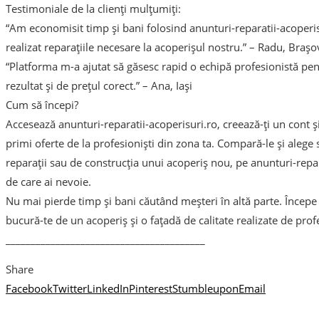
Testimoniale de la clienți mulțumiți:
“Am economisit timp și bani folosind anunturi-reparatii-acoperisu
realizat reparațiile necesare la acoperișul nostru.” – Radu, Brașo
“Platforma m-a ajutat să găsesc rapid o echipă profesionistă pe
rezultat și de prețul corect.” – Ana, Iași
Cum să începi?
Accesează anunturi-reparatii-acoperisuri.ro, creează-ți un cont ș
primi oferte de la profesioniști din zona ta. Compară-le și alege 
reparații sau de construcția unui acoperiș nou, pe anunturi-repar
de care ai nevoie.
Nu mai pierde timp și bani căutând meșteri în altă parte. Începe
bucură-te de un acoperiș și o fațadă de calitate realizate de prof
________________________________________
Share
Facebook
Twitter
LinkedIn
Pinterest
Stumbleupon
Email