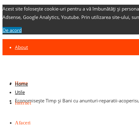
Acest site folosește cookie-uri pentru a vă îmbunătăți și persona
Adsense, Google Analytics, Youtube.
Prin utilizarea site-ului, su
De acord
About
Contact
Advertise
Home
Home
Utile
Economisește Timp și Bani cu anunturi-reparatii-acoperisu
Internet
Afaceri