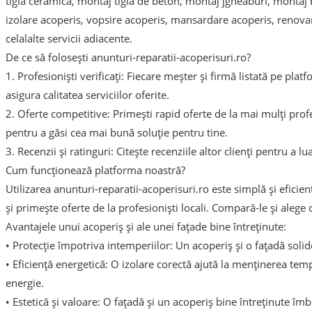
tigla ceramica, montaj tigla de beton, montaj jgheaburi, montaj 
izolare acoperis, vopsire acoperis, mansardare acoperis, renovare
celalalte servicii adiacente.
De ce să folosești anunturi-reparatii-acoperisuri.ro?
1. Profesioniști verificați: Fiecare meșter și firmă listată pe pla
asigura calitatea serviciilor oferite.
2. Oferte competitive: Primești rapid oferte de la mai mulți profes
pentru a găsi cea mai bună soluție pentru tine.
3. Recenzii și ratinguri: Citește recenziile altor clienți pentru a l
Cum funcționează platforma noastră?
Utilizarea anunturi-reparatii-acoperisuri.ro este simplă și eficien
și primește oferte de la profesioniști locali. Compară-le și alege
Avantajele unui acoperiș și ale unei fațade bine întreținute:
• Protecție împotriva intemperiilor: Un acoperiș și o fațadă soli
• Eficiență energetică: O izolare corectă ajută la menținerea temp
energie.
• Estetică și valoare: O fațadă și un acoperiș bine întreținute îmb