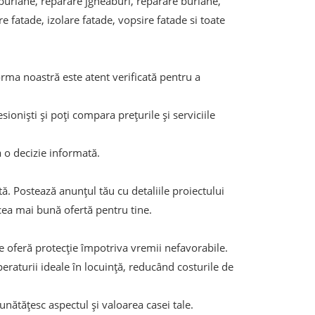
burlane, reparare jgheaburi, reparare burlane,
 fatade, izolare fatade, vopsire fatade si toate
tforma noastră este atent verificată pentru a
ioniști și poți compara prețurile și serviciile
ua o decizie informată.
tă. Postează anunțul tău cu detaliile proiectului
 cea mai bună ofertă pentru tine.
de oferă protecție împotriva vremii nefavorabile.
eraturii ideale în locuință, reducând costurile de
unătățesc aspectul și valoarea casei tale.