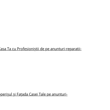
Casa Ta cu Profesioniștii de pe anunturi-reparatii-
perișul și Fațada Casei Tale pe anunturi-