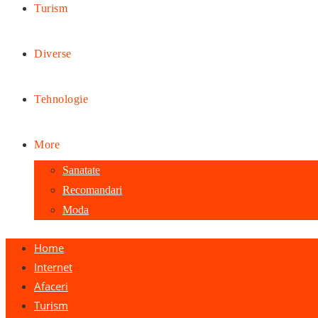
Turism
Diverse
Tehnologie
More
Sanatate
Recomandari
Moda
Home
Internet
Afaceri
Turism