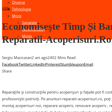
Diverse
Utile
Tehnologie
More
Sanatate
Economisește Timp Și Ba
Recomandari
Moda
Reparatii-Acoperisuri.ro
Sergiu Macicasan
2 ani ago
240
2 Mins Read
Facebook
Twitter
LinkedIn
Pinterest
Stumbleupon
Email
Share
Reparațiile și construcțiile pentru acoperișuri și fațade pot fi c
profesioniștii potriviți. Pe anunturi-reparatii-acoperisuri.ro, poți
montaj acoperisuri noi, reparare acoperis, renovare acoperis , r