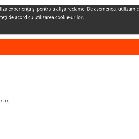
liza experiența și pentru a afișa reclame.
De asemenea, utilizam c
nteți de acord cu utilizarea cookie-urilor.
ri.ro