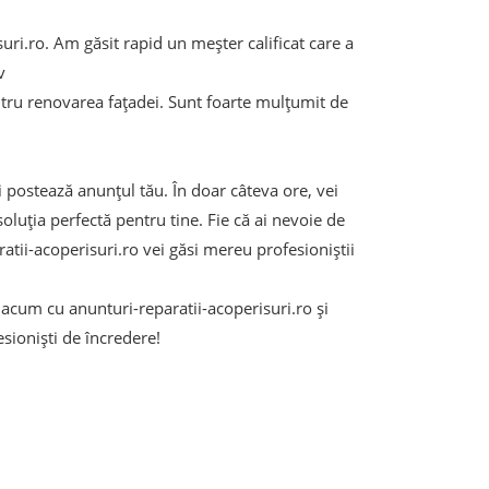
ri.ro. Am găsit rapid un meșter calificat care a
v
ntru renovarea fațadei. Sunt foarte mulțumit de
i postează anunțul tău. În doar câteva ore, vei
soluția perfectă pentru tine. Fie că ai nevoie de
atii-acoperisuri.ro vei găsi mereu profesioniștii
 acum cu anunturi-reparatii-acoperisuri.ro și
esioniști de încredere!