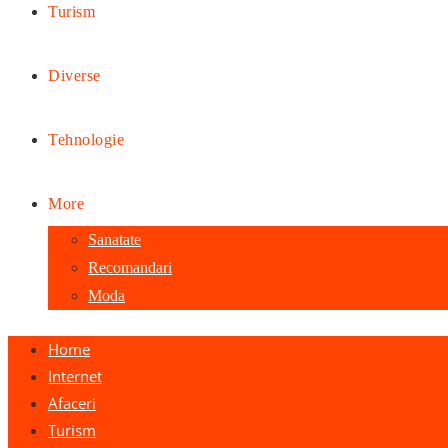
Turism
Diverse
Tehnologie
More
Sanatate
Recomandari
Moda
Home
Internet
Afaceri
Turism