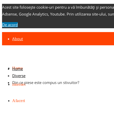
Acest site folosește cookie-uri pentru a vă îmbunătăți și persona
Adsense, Google Analytics, Youtube.
Prin utilizarea site-ului, su
De acord
About
Contact
Advertise
Home
Home
Diverse
Din ce piese este compus un stivuitor?
Internet
Afaceri