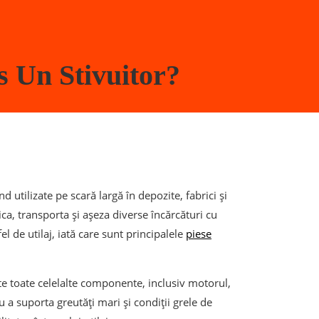
 Un Stivuitor?
nd utilizate pe scară largă în depozite, fabrici și
ica, transporta și așeza diverse încărcături cu
l de utilaj, iată care sunt principalele
piese
te toate celelalte componente, inclusiv motorul,
u a suporta greutăți mari și condiții grele de