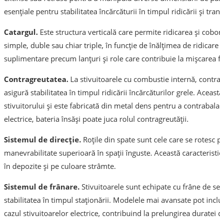
esențiale pentru stabilitatea încărcăturii în timpul ridicării și tra
Catargul.
Este structura verticală care permite ridicarea și cobor
simple, duble sau chiar triple, în funcție de înălțimea de ridica
suplimentare precum lanțuri și role care contribuie la mișcarea fl
Contragreutatea.
La stivuitoarele cu combustie internă, contr
asigură stabilitatea în timpul ridicării încărcăturilor grele. Acea
stivuitorului și este fabricată din metal dens pentru a contrabala
electrice, bateria însăși poate juca rolul contragreutății.
Sistemul de direcție.
Roțile din spate sunt cele care se rotesc 
manevrabilitate superioară în spații înguste. Această caracteristi
în depozite și pe culoare strâmte.
Sistemul de frânare.
Stivuitoarele sunt echipate cu frâne de se
stabilitatea în timpul staționării. Modelele mai avansate pot inc
cazul stivuitoarelor electrice, contribuind la prelungirea duratei d