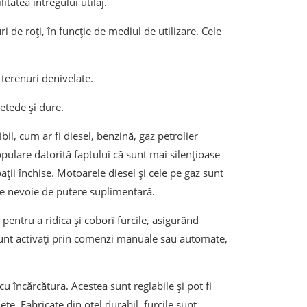
itatea întregului utilaj.
i de roți, în funcție de mediul de utilizare. Cele
e terenuri denivelate.
netede și dure.
il, cum ar fi diesel, benzină, gaz petrolier
populare datorită faptului că sunt mai silențioase
ații închise. Motoarele diesel și cele pe gaz sunt
ste nevoie de putere suplimentară.
 pentru a ridica și coborî furcile, asigurând
ci sunt activați prin comenzi manuale sau automate,
u încărcătura. Acestea sunt reglabile și pot fi
e. Fabricate din oțel durabil, furcile sunt