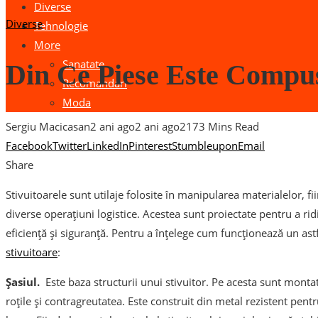
Diverse
Diverse
Tehnologie
More
Sanatate
Din Ce Piese Este Compus
Recomandari
Moda
Sergiu Macicasan
2 ani ago
2 ani ago
217
3 Mins Read
Facebook
Twitter
LinkedIn
Pinterest
Stumbleupon
Email
Share
Stivuitoarele sunt utilaje folosite în manipularea materialelor, fii
diverse operațiuni logistice. Acestea sunt proiectate pentru a rid
eficiență și siguranță. Pentru a înțelege cum funcționează un astfe
stivuitoare
:
Șasiul.
Este baza structurii unui stivuitor. Pe acesta sunt monta
roțile și contragreutatea. Este construit din metal rezistent pentr