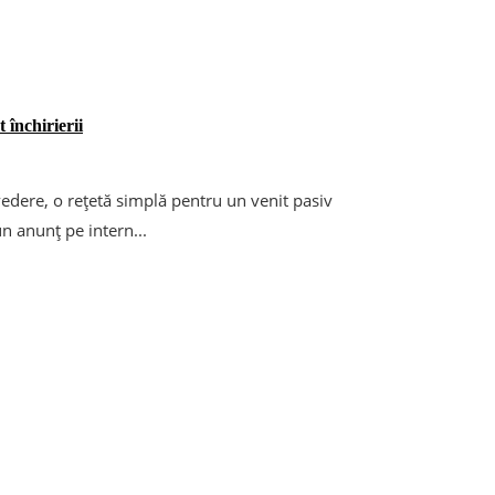
 închirierii
vedere, o rețetă simplă pentru un venit pasiv
n anunț pe intern...