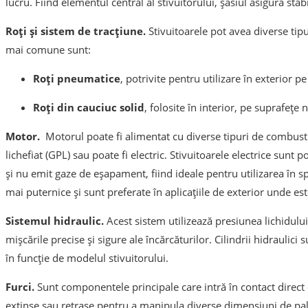
lucru. Fiind elementul central al stivuitorului, șasiul asigură stabil
Roți și sistem de tracțiune.
Stivuitoarele pot avea diverse tipur
mai comune sunt:
Roți pneumatice
, potrivite pentru utilizare în exterior p
Roți din cauciuc solid
, folosite în interior, pe suprafețe 
​Motor.
Motorul poate fi alimentat cu diverse tipuri de combustib
lichefiat (GPL) sau poate fi electric. Stivuitoarele electrice sunt 
și nu emit gaze de eșapament, fiind ideale pentru utilizarea în sp
mai puternice și sunt preferate în aplicațiile de exterior unde e
Sistemul hidraulic.
Acest sistem utilizează presiunea lichidului
mișcările precise și sigure ale încărcăturilor. Cilindrii hidrauli
în funcție de modelul stivuitorului.
Furci.
Sunt componentele principale care intră în contact direct c
extinse sau retrase pentru a manipula diverse dimensiuni de palet