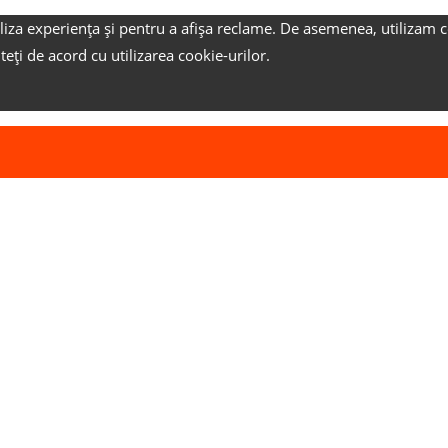
liza experiența și pentru a afișa reclame.
De asemenea, utilizam c
nteți de acord cu utilizarea cookie-urilor.