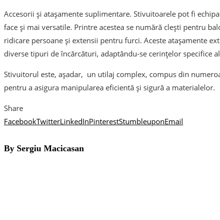
Accesorii și atașamente suplimentare. Stivuitoarele pot fi echipa
face și mai versatile. Printre acestea se numără clești pentru bal
ridicare persoane și extensii pentru furci. Aceste atașamente ext
diverse tipuri de încărcături, adaptându-se cerințelor specifice al
Stivuitorul este, așadar, un utilaj complex, compus din numero
pentru a asigura manipularea eficientă și sigură a materialelor.
Share
Facebook
Twitter
LinkedIn
Pinterest
Stumbleupon
Email
By Sergiu Macicasan