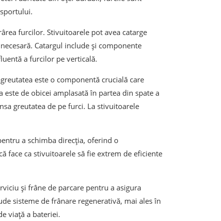
nsportului.
ârea furcilor. Stivuitoarele pot avea catarge
re necesară. Catargul include și componente
uentă a furcilor pe verticală.
agreutatea este o componentă crucială care
sta este de obicei amplasată în partea din spate a
nsa greutatea de pe furci. La stivuitoarele
pentru a schimba direcția, oferind o
că face ca stivuitoarele să fie extrem de eficiente
rviciu și frâne de parcare pentru a asigura
lude sisteme de frânare regenerativă, mai ales în
e viață a bateriei.