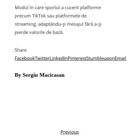
Modul în care sportul a cucerit platforme
precum TikTok sau platformele de
streaming, adaptându-și mesajul fără a-și
pierde valorile de bază.
Share
Facebook
Twitter
LinkedIn
Pinterest
Stumbleupon
Email
By Sergiu Macicasan
Previous