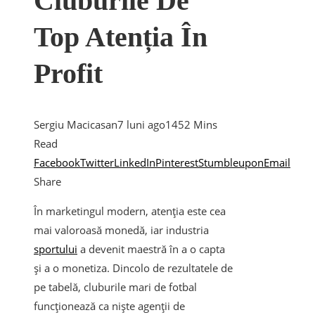
Cluburile De
Top Atenția În
Profit
Sergiu Macicasan
7 luni ago
145
2 Mins
Read
Facebook
Twitter
LinkedIn
Pinterest
Stumbleupon
Email
Share
În marketingul modern, atenția este cea
mai valoroasă monedă, iar industria
sportului
a devenit maestră în a o capta
și a o monetiza. Dincolo de rezultatele de
pe tabelă, cluburile mari de fotbal
funcționează ca niște agenții de