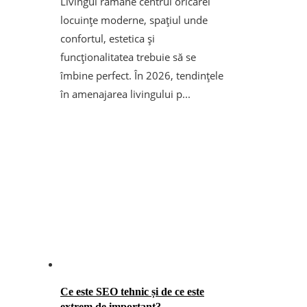
Livingul rămâne centrul oricărei
locuințe moderne, spațiul unde
confortul, estetica și
funcționalitatea trebuie să se
îmbine perfect. În 2026, tendințele
în amenajarea livingului p...
Ce este SEO tehnic și de ce este
extrem de important?