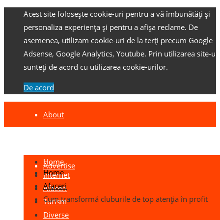
Acest site folosește cookie-uri pentru a vă îmbunătăți și
personaliza experiența și pentru a afișa reclame.
De
asemenea, utilizam cookie-uri de la terți precum Google
Adsense, Google Analytics, Youtube.
Prin utilizarea site-ulu
sunteți de acord cu utilizarea cookie-urilor.
De acord
About
Contact
Home
Advertise
Home
Internet
Afaceri
Afaceri
Cum transformă cluburile de top atenția în profit
Turism
Diverse