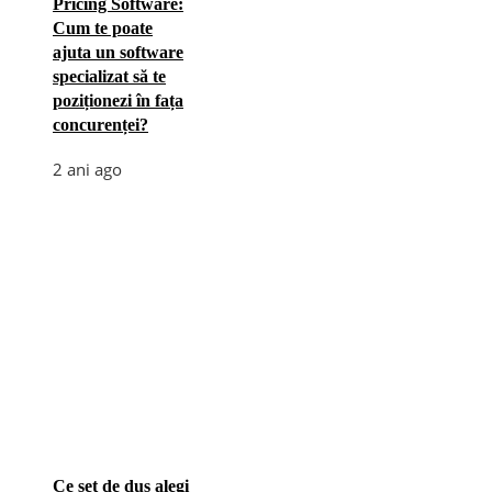
Pricing Software:
Cum te poate
ajuta un software
specializat să te
poziționezi în fața
concurenței?
2 ani ago
Ce set de duș alegi