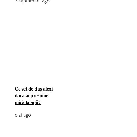
3 săptămâni ago
Ce set de duș alegi
dacă ai presiune
mică la apă?
o zi ago