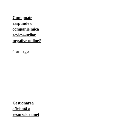
Cum poate
raspunde o
companie mica
review-urilor
negative online?
4 ani ago
Gestionarea
eficientă a
resurselor unei