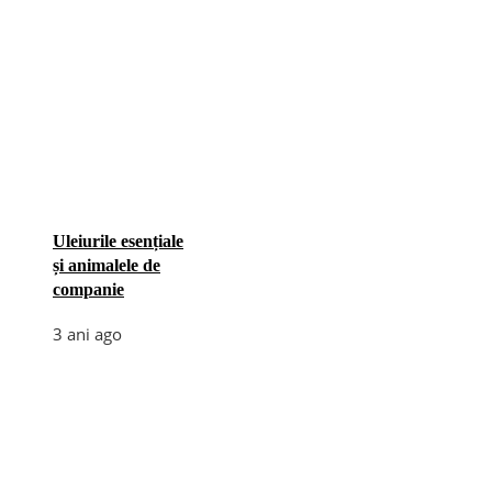
Uleiurile esențiale
și animalele de
companie
3 ani ago