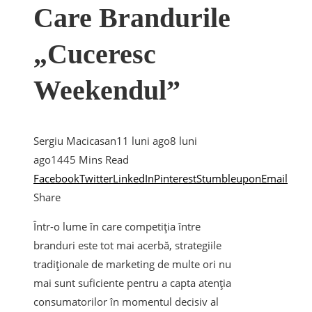
Care Brandurile
„cuceresc
Weekendul”
Sergiu Macicasan
11 luni ago
8 luni
ago
144
5 Mins Read
Facebook
Twitter
LinkedIn
Pinterest
Stumbleupon
Email
Share
Într-o lume în care competiția între
branduri este tot mai acerbă, strategiile
tradiționale de marketing de multe ori nu
mai sunt suficiente pentru a capta atenția
consumatorilor în momentul decisiv al