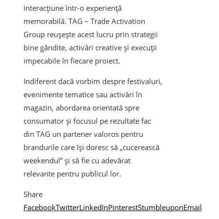
interacțiune într-o experiență
memorabilă. TAG – Trade Activation
Group reușește acest lucru prin strategii
bine gândite, activări creative și execuții
impecabile în fiecare proiect.
Indiferent dacă vorbim despre festivaluri,
evenimente tematice sau activări în
magazin, abordarea orientată spre
consumator și focusul pe rezultate fac
din TAG un partener valoros pentru
brandurile care își doresc să „cucerească
weekendul” și să fie cu adevărat
relevante pentru publicul lor.
Share
Facebook
Twitter
LinkedIn
Pinterest
Stumbleupon
Email