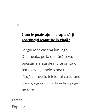
Cum te poate ajuta terapia să-ți
redefinești scopurile în viață?
Sergiu Macicasan
4 luni ago
Dimineața, pe la opt fără ceva,
bucătăria arată de multe ori ca o
hartă a vieții mele. Cana uitată
lângă chiuvetă, telefonul cu ecranul
aprins, agenda deschisă la o pagină
pe care ...
Latest
Popular