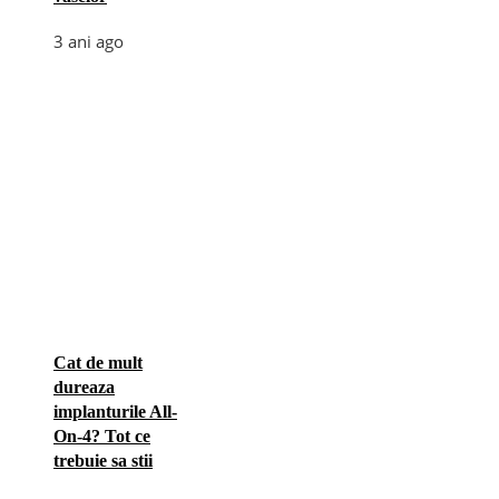
3 ani ago
Cat de mult
dureaza
implanturile All-
On-4? Tot ce
trebuie sa stii