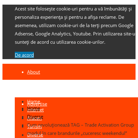
Acest site folosește cookie-uri pentru a vă îmbunătăți și
personaliza experiența și pentru a afișa reclame.
De
asemenea, utilizam cookie-uri de la terți precum Google
Adsense, Google Analytics, Youtube.
Prin utilizarea site-ulu
sunteți de acord cu utilizarea cookie-urilor.
De acord
About
Contact
Home
Advertise
Home
Internet
Diverse
Afaceri
Cum revoluționează TAG – Trade Activation Group
Turism
modul în care brandurile „cuceresc weekendul”
Diverse