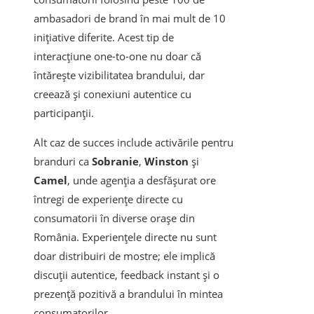
ambasadori de brand în mai mult de 10
inițiative diferite. Acest tip de
interacțiune one-to-one nu doar că
întărește vizibilitatea brandului, dar
creează și conexiuni autentice cu
participanții.
Alt caz de succes include activările pentru
branduri ca
Sobranie
,
Winston
și
Camel
, unde agenția a desfășurat ore
întregi de experiențe directe cu
consumatorii în diverse orașe din
România. Experiențele directe nu sunt
doar distribuiri de mostre; ele implică
discuții autentice, feedback instant și o
prezență pozitivă a brandului în mintea
consumatorilor.