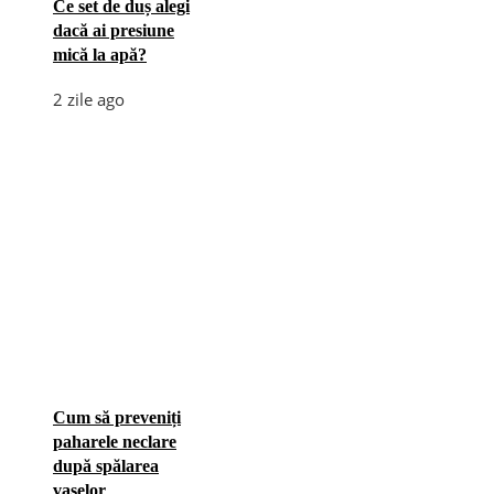
Ce set de duș alegi
dacă ai presiune
mică la apă?
2 zile ago
Cum să preveniți
paharele neclare
după spălarea
vaselor