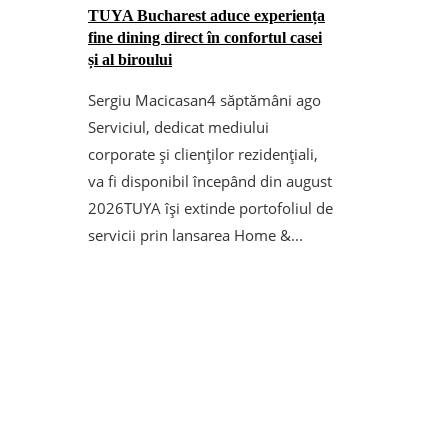
TUYA Bucharest aduce experiența
fine dining direct în confortul casei
și al biroului
Sergiu Macicasan
4 săptămâni ago
Serviciul, dedicat mediului
corporate și clienților rezidențiali,
va fi disponibil începând din august
2026TUYA își extinde portofoliul de
servicii prin lansarea Home &...