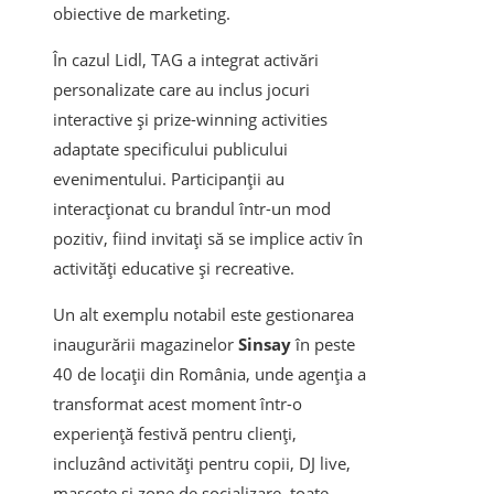
obiective de marketing.
În cazul Lidl, TAG a integrat activări
personalizate care au inclus jocuri
interactive și prize-winning activities
adaptate specificului publicului
evenimentului. Participanții au
interacționat cu brandul într-un mod
pozitiv, fiind invitați să se implice activ în
activități educative și recreative.
Un alt exemplu notabil este gestionarea
inaugurării magazinelor
Sinsay
în peste
40 de locații din România, unde agenția a
transformat acest moment într-o
experiență festivă pentru clienți,
incluzând activități pentru copii, DJ live,
mascote și zone de socializare, toate