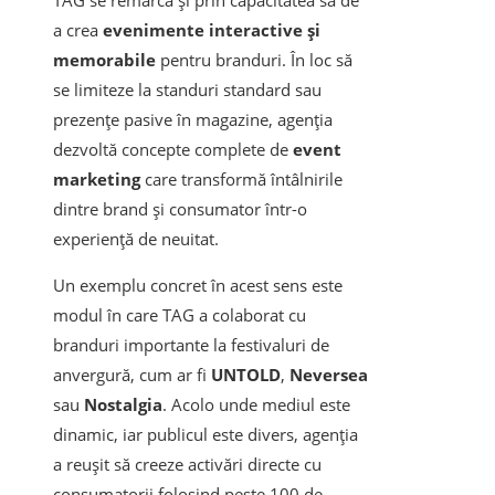
TAG se remarcă și prin capacitatea sa de
a crea
evenimente interactive și
memorabile
pentru branduri. În loc să
se limiteze la standuri standard sau
prezențe pasive în magazine, agenția
dezvoltă concepte complete de
event
marketing
care transformă întâlnirile
dintre brand și consumator într-o
experiență de neuitat.
Un exemplu concret în acest sens este
modul în care TAG a colaborat cu
branduri importante la festivaluri de
anvergură, cum ar fi
UNTOLD
,
Neversea
sau
Nostalgia
. Acolo unde mediul este
dinamic, iar publicul este divers, agenția
a reușit să creeze activări directe cu
consumatorii folosind peste 100 de